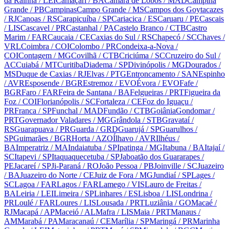
da Rainha
/ LEI
Camaçari
/ BA
Câmara de Lobos
/ MAD
Campina
Grande
/ PB
Campinas
Campo Grande
/ MS
Campos dos Goytacazes
/ RJ
Canoas
/ RS
Carapicuíba
/ SP
Cariacica
/ ES
Caruaru
/ PE
Cascais
/ LIS
Cascavel
/ PR
Castanhal
/ PA
Castelo Branco
/ CTB
Castro
Marim
/ FAR
Caucaia
/ CE
Caxias do Sul
/ RS
Chapecó
/ SC
Chaves
/
VRL
Coimbra
/ COI
Colombo
/ PR
Condeixa-a-Nova
/
COI
Contagem
/ MG
Covilhã
/ CTB
Criciúma
/ SC
Cruzeiro do Sul
/
AC
Cuiabá
/ MT
Curitiba
Diadema
/ SP
Divinópolis
/ MG
Dourados
/
MS
Duque de Caxias
/ RJ
Elvas
/ PTG
Entroncamento
/ SAN
Espinho
/ AVR
Esposende
/ BGR
Estremoz
/ EVO
Évora
/ EVO
Fafe
/
BGR
Faro
/ FAR
Feira de Santana
/ BA
Felgueiras
/ PRT
Figueira da
Foz
/ COI
Florianópolis
/ SC
Fortaleza
/ CE
Foz do Iguaçu
/
PR
Franca
/ SP
Funchal
/ MAD
Fundão
/ CTB
Goiânia
Gondomar
/
PRT
Governador Valadares
/ MG
Grândola
/ STB
Gravataí
/
RS
Guarapuava
/ PR
Guarda
/ GRD
Guarujá
/ SP
Guarulhos
/
SP
Guimarães
/ BGR
Horta
/ AZO
Ílhavo
/ AVR
Ilhéus
/
BA
Imperatriz
/ MA
Indaiatuba
/ SP
Ipatinga
/ MG
Itabuna
/ BA
Itajaí
/
SC
Itapevi
/ SP
Itaquaquecetuba
/ SP
Jaboatão dos Guararapes
/
PE
Jacareí
/ SP
Ji-Paraná
/ RO
João Pessoa
/ PB
Joinville
/ SC
Juazeiro
/ BA
Juazeiro do Norte
/ CE
Juiz de Fora
/ MG
Jundiaí
/ SP
Lages
/
SC
Lagoa
/ FAR
Lagos
/ FAR
Lamego
/ VIS
Lauro de Freitas
/
BA
Leiria
/ LEI
Limeira
/ SP
Linhares
/ ES
Lisboa
/ LIS
Londrina
/
PR
Loulé
/ FAR
Loures
/ LIS
Lousada
/ PRT
Luziânia
/ GO
Macaé
/
RJ
Macapá
/ AP
Maceió
/ AL
Mafra
/ LIS
Maia
/ PRT
Manaus
/
AM
Marabá
/ PA
Maracanaú
/ CE
Marília
/ SP
Maringá
/ PR
Marinha