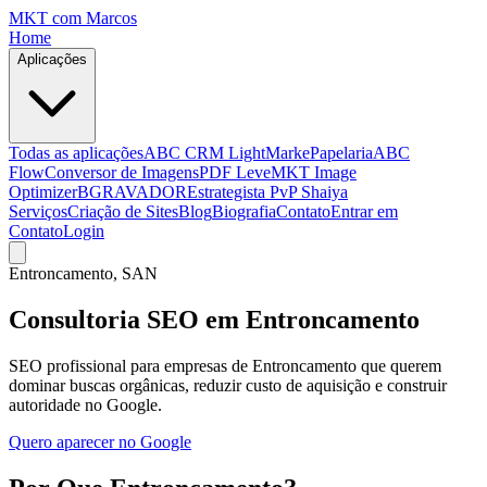
MKT
com Marcos
Home
Aplicações
Todas as aplicações
ABC CRM Light
MarkePapelaria
ABC
Flow
Conversor de Imagens
PDF Leve
MKT Image
Optimizer
BGRAVADOR
Estrategista PvP Shaiya
Serviços
Criação de Sites
Blog
Biografia
Contato
Entrar em
Contato
Login
Entroncamento
, SAN
Consultoria SEO em Entroncamento
SEO profissional para empresas de Entroncamento que querem
dominar buscas orgânicas, reduzir custo de aquisição e construir
autoridade no Google.
Quero aparecer no Google