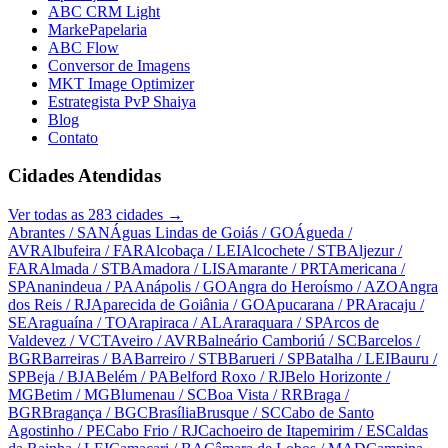
ABC CRM Light
MarkePapelaria
ABC Flow
Conversor de Imagens
MKT Image Optimizer
Estrategista PvP Shaiya
Blog
Contato
Cidades Atendidas
Ver todas as
283
cidades →
Abrantes
/ SAN
Águas Lindas de Goiás
/ GO
Águeda
/
AVR
Albufeira
/ FAR
Alcobaça
/ LEI
Alcochete
/ STB
Aljezur
/
FAR
Almada
/ STB
Amadora
/ LIS
Amarante
/ PRT
Americana
/
SP
Ananindeua
/ PA
Anápolis
/ GO
Angra do Heroísmo
/ AZO
Angra
dos Reis
/ RJ
Aparecida de Goiânia
/ GO
Apucarana
/ PR
Aracaju
/
SE
Araguaína
/ TO
Arapiraca
/ AL
Araraquara
/ SP
Arcos de
Valdevez
/ VCT
Aveiro
/ AVR
Balneário Camboriú
/ SC
Barcelos
/
BGR
Barreiras
/ BA
Barreiro
/ STB
Barueri
/ SP
Batalha
/ LEI
Bauru
/
SP
Beja
/ BJA
Belém
/ PA
Belford Roxo
/ RJ
Belo Horizonte
/
MG
Betim
/ MG
Blumenau
/ SC
Boa Vista
/ RR
Braga
/
BGR
Bragança
/ BGC
Brasília
Brusque
/ SC
Cabo de Santo
Agostinho
/ PE
Cabo Frio
/ RJ
Cachoeiro de Itapemirim
/ ES
Caldas