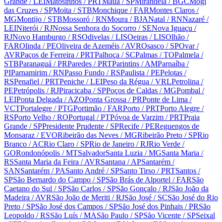
Grande
/ LEI
Matosinhos
/ PRT
Mauá
/ SP
Mirandela
/ BGC
Mogi
das Cruzes
/ SP
Moita
/ STB
Monchique
/ FAR
Montes Claros
/
MG
Montijo
/ STB
Mossoró
/ RN
Moura
/ BJA
Natal
/ RN
Nazaré
/
LEI
Niterói
/ RJ
Nossa Senhora do Socorro
/ SE
Nova Iguaçu
/
RJ
Novo Hamburgo
/ RS
Odivelas
/ LIS
Oeiras
/ LIS
Olhão
/
FAR
Olinda
/ PE
Oliveira de Azeméis
/ AVR
Osasco
/ SP
Ovar
/
AVR
Paços de Ferreira
/ PRT
Palhoça
/ SC
Palmas
/ TO
Palmela
/
STB
Paranaguá
/ PR
Paredes
/ PRT
Parintins
/ AM
Parnaíba
/
PI
Parnamirim
/ RN
Passo Fundo
/ RS
Paulista
/ PE
Pelotas
/
RS
Penafiel
/ PRT
Peniche
/ LEI
Peso da Régua
/ VRL
Petrolina
/
PE
Petrópolis
/ RJ
Piracicaba
/ SP
Poços de Caldas
/ MG
Pombal
/
LEI
Ponta Delgada
/ AZO
Ponta Grossa
/ PR
Ponte de Lima
/
VCT
Portalegre
/ PTG
Portimão
/ FAR
Porto
/ PRT
Porto Alegre
/
RS
Porto Velho
/ RO
Portugal
/ PT
Póvoa de Varzim
/ PRT
Praia
Grande
/ SP
Presidente Prudente
/ SP
Recife
/ PE
Reguengos de
Monsaraz
/ EVO
Ribeirão das Neves
/ MG
Ribeirão Preto
/ SP
Rio
Branco
/ AC
Rio Claro
/ SP
Rio de Janeiro
/ RJ
Rio Verde
/
GO
Rondonópolis
/ MT
Salvador
Santa Luzia
/ MG
Santa Maria
/
RS
Santa Maria da Feira
/ AVR
Santana
/ AP
Santarém
/
SAN
Santarém
/ PA
Santo André
/ SP
Santo Tirso
/ PRT
Santos
/
SP
São Bernardo do Campo
/ SP
São Brás de Alportel
/ FAR
São
Caetano do Sul
/ SP
São Carlos
/ SP
São Gonçalo
/ RJ
São João da
Madeira
/ AVR
São João de Meriti
/ RJ
São José
/ SC
São José do Rio
Preto
/ SP
São José dos Campos
/ SP
São José dos Pinhais
/ PR
São
Leopoldo
/ RS
São Luís
/ MA
São Paulo
/ SP
São Vicente
/ SP
Seixal