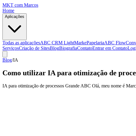
MKT
com Marcos
Home
Aplicações
Todas as aplicações
ABC CRM Light
MarkePapelaria
ABC Flow
Conv
Serviços
Criação de Sites
Blog
Biografia
Contato
Entrar em Contato
Log
Blog
/
IA
Como utilizar IA para otimização de pro
IA para otimização de processos Grande ABC Olá, meu nome é Marcos R