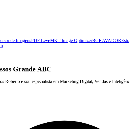
ersor de Imagens
PDF Leve
MKT Image Optimizer
BGRAVADOR
Estr
in
cessos Grande ABC
oberto e sou especialista em Marketing Digital, Vendas e Inteligência 