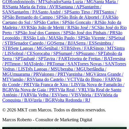
GO
Rondonópolis
/ MT
Salvador
Santa Luzia
/ MG
Santa Maria
/
RS
Santa Maria da Feira
/ AVR
Santana
/ AP
Santarém
/
SAN
Santarém
/ PA
Santo André
/ SP
Santo Tirso
/ PRT
Santos
/
SP
São Bernardo do Campo
/ SP
São Brás de Alportel
/ FAR
São
Caetano do Sul
/ SP
São Carlos
/ SP
São Gonçalo
/ RJ
São João da
Madeira
/ AVR
São João de Meriti
/ RJ
São José
/ SC
São José do Rio
Preto
/ SP
São José dos Campos
/ SP
São José dos Pinhais
/ PR
São
Leopoldo
/ RS
São Luís
/ MA
São Paulo
/ SP
São Vicente
/ SP
Seixal
/ STB
Senador Canedo
/ GO
Serpa
/ BJA
Serra
/ ES
Sesimbra
/
STB
Sete Lagoas
/ MG
Setúbal
/ STB
Silves
/ FAR
Sinop
/ MT
Sintra
/ LIS
Sobral
/ CE
Sorocaba
/ SP
Sumaré
/ SP
Suzano
/ SP
Taboão da
Serra
/ SP
Taubaté
/ SP
Tavira
/ FAR
Teixeira de Freitas
/ BA
Teresina
/ PI
Timon
/ MA
Toledo
/ PR
Tomar
/ SAN
Torres Novas
/ SAN
Torres
Vedras
/ LIS
Três Lagoas
/ MS
Uberaba
/ MG
Uberlândia
/
MG
Umuarama
/ PR
Valongo
/ PRT
Varginha
/ MG
Várzea Grande
/
MT
Viamão
/ RS
Viana do Castelo
/ VCT
Vila do Bispo
/ FAR
Vila
do Conde
/ PRT
Vila Franca de Xira
/ LIS
Vila Nova de Famalicão
/
BGR
Vila Nova de Gaia
/ PRT
Vila Real
/ VRL
Vila Real de Santo
António
/ FAR
Vila Velha
/ ES
Viseu
/ VIS
Vitória
/ ES
Vitória da
Conquista
/ BA
Vizela
/ BGR
Volta Redonda
/ RJ
©
2026
MKT com Marcos. Todos os direitos reservados.
Marcos Roberto - Consultor de Marketing Digital