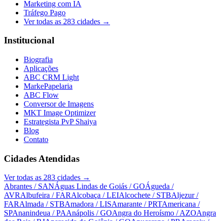
Marketing com IA
Tráfego Pago
Ver todas as
283
cidades →
Institucional
Biografia
Aplicações
ABC CRM Light
MarkePapelaria
ABC Flow
Conversor de Imagens
MKT Image Optimizer
Estrategista PvP Shaiya
Blog
Contato
Cidades Atendidas
Ver todas as
283
cidades →
Abrantes
/ SAN
Águas Lindas de Goiás
/ GO
Águeda
/
AVR
Albufeira
/ FAR
Alcobaça
/ LEI
Alcochete
/ STB
Aljezur
/
FAR
Almada
/ STB
Amadora
/ LIS
Amarante
/ PRT
Americana
/
SP
Ananindeua
/ PA
Anápolis
/ GO
Angra do Heroísmo
/ AZO
Angra