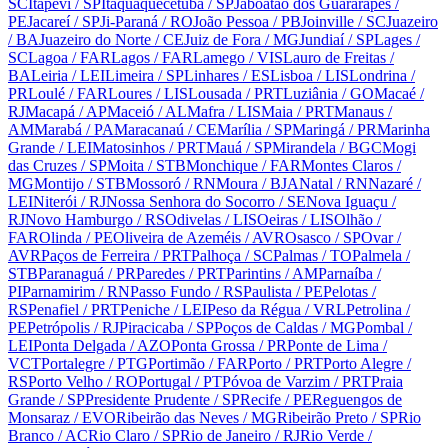
SC
Itapevi
/ SP
Itaquaquecetuba
/ SP
Jaboatão dos Guararapes
/
PE
Jacareí
/ SP
Ji-Paraná
/ RO
João Pessoa
/ PB
Joinville
/ SC
Juazeiro
/ BA
Juazeiro do Norte
/ CE
Juiz de Fora
/ MG
Jundiaí
/ SP
Lages
/
SC
Lagoa
/ FAR
Lagos
/ FAR
Lamego
/ VIS
Lauro de Freitas
/
BA
Leiria
/ LEI
Limeira
/ SP
Linhares
/ ES
Lisboa
/ LIS
Londrina
/
PR
Loulé
/ FAR
Loures
/ LIS
Lousada
/ PRT
Luziânia
/ GO
Macaé
/
RJ
Macapá
/ AP
Maceió
/ AL
Mafra
/ LIS
Maia
/ PRT
Manaus
/
AM
Marabá
/ PA
Maracanaú
/ CE
Marília
/ SP
Maringá
/ PR
Marinha
Grande
/ LEI
Matosinhos
/ PRT
Mauá
/ SP
Mirandela
/ BGC
Mogi
das Cruzes
/ SP
Moita
/ STB
Monchique
/ FAR
Montes Claros
/
MG
Montijo
/ STB
Mossoró
/ RN
Moura
/ BJA
Natal
/ RN
Nazaré
/
LEI
Niterói
/ RJ
Nossa Senhora do Socorro
/ SE
Nova Iguaçu
/
RJ
Novo Hamburgo
/ RS
Odivelas
/ LIS
Oeiras
/ LIS
Olhão
/
FAR
Olinda
/ PE
Oliveira de Azeméis
/ AVR
Osasco
/ SP
Ovar
/
AVR
Paços de Ferreira
/ PRT
Palhoça
/ SC
Palmas
/ TO
Palmela
/
STB
Paranaguá
/ PR
Paredes
/ PRT
Parintins
/ AM
Parnaíba
/
PI
Parnamirim
/ RN
Passo Fundo
/ RS
Paulista
/ PE
Pelotas
/
RS
Penafiel
/ PRT
Peniche
/ LEI
Peso da Régua
/ VRL
Petrolina
/
PE
Petrópolis
/ RJ
Piracicaba
/ SP
Poços de Caldas
/ MG
Pombal
/
LEI
Ponta Delgada
/ AZO
Ponta Grossa
/ PR
Ponte de Lima
/
VCT
Portalegre
/ PTG
Portimão
/ FAR
Porto
/ PRT
Porto Alegre
/
RS
Porto Velho
/ RO
Portugal
/ PT
Póvoa de Varzim
/ PRT
Praia
Grande
/ SP
Presidente Prudente
/ SP
Recife
/ PE
Reguengos de
Monsaraz
/ EVO
Ribeirão das Neves
/ MG
Ribeirão Preto
/ SP
Rio
Branco
/ AC
Rio Claro
/ SP
Rio de Janeiro
/ RJ
Rio Verde
/