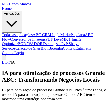
MKT
com Marcos
Home
Aplicações
Todas as aplicações
ABC CRM Light
MarkePapelaria
ABC
Flow
Conversor de Imagens
PDF Leve
MKT Image
Optimizer
BGRAVADOR
Estrategista PvP Shaiya
Serviços
Criação de Sites
Blog
Biografia
Contato
Entrar em
Contato
Login
Blog
/
IA
IA para otimização de processos Grande
ABC: Transformando Negócios Locais
IA para otimização de processos Grande ABC Nos últimos anos, o
uso de IA para otimização de processos Grande ABC tem se
mostrado uma estratégia poderosa para...