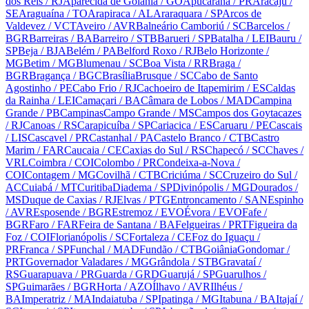
dos Reis
/ RJ
Aparecida de Goiânia
/ GO
Apucarana
/ PR
Aracaju
/
SE
Araguaína
/ TO
Arapiraca
/ AL
Araraquara
/ SP
Arcos de
Valdevez
/ VCT
Aveiro
/ AVR
Balneário Camboriú
/ SC
Barcelos
/
BGR
Barreiras
/ BA
Barreiro
/ STB
Barueri
/ SP
Batalha
/ LEI
Bauru
/
SP
Beja
/ BJA
Belém
/ PA
Belford Roxo
/ RJ
Belo Horizonte
/
MG
Betim
/ MG
Blumenau
/ SC
Boa Vista
/ RR
Braga
/
BGR
Bragança
/ BGC
Brasília
Brusque
/ SC
Cabo de Santo
Agostinho
/ PE
Cabo Frio
/ RJ
Cachoeiro de Itapemirim
/ ES
Caldas
da Rainha
/ LEI
Camaçari
/ BA
Câmara de Lobos
/ MAD
Campina
Grande
/ PB
Campinas
Campo Grande
/ MS
Campos dos Goytacazes
/ RJ
Canoas
/ RS
Carapicuíba
/ SP
Cariacica
/ ES
Caruaru
/ PE
Cascais
/ LIS
Cascavel
/ PR
Castanhal
/ PA
Castelo Branco
/ CTB
Castro
Marim
/ FAR
Caucaia
/ CE
Caxias do Sul
/ RS
Chapecó
/ SC
Chaves
/
VRL
Coimbra
/ COI
Colombo
/ PR
Condeixa-a-Nova
/
COI
Contagem
/ MG
Covilhã
/ CTB
Criciúma
/ SC
Cruzeiro do Sul
/
AC
Cuiabá
/ MT
Curitiba
Diadema
/ SP
Divinópolis
/ MG
Dourados
/
MS
Duque de Caxias
/ RJ
Elvas
/ PTG
Entroncamento
/ SAN
Espinho
/ AVR
Esposende
/ BGR
Estremoz
/ EVO
Évora
/ EVO
Fafe
/
BGR
Faro
/ FAR
Feira de Santana
/ BA
Felgueiras
/ PRT
Figueira da
Foz
/ COI
Florianópolis
/ SC
Fortaleza
/ CE
Foz do Iguaçu
/
PR
Franca
/ SP
Funchal
/ MAD
Fundão
/ CTB
Goiânia
Gondomar
/
PRT
Governador Valadares
/ MG
Grândola
/ STB
Gravataí
/
RS
Guarapuava
/ PR
Guarda
/ GRD
Guarujá
/ SP
Guarulhos
/
SP
Guimarães
/ BGR
Horta
/ AZO
Ílhavo
/ AVR
Ilhéus
/
BA
Imperatriz
/ MA
Indaiatuba
/ SP
Ipatinga
/ MG
Itabuna
/ BA
Itajaí
/