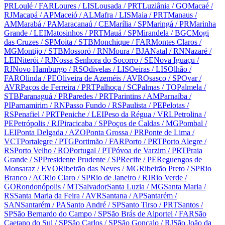
PR
Loulé
/ FAR
Loures
/ LIS
Lousada
/ PRT
Luziânia
/ GO
Macaé
/
RJ
Macapá
/ AP
Maceió
/ AL
Mafra
/ LIS
Maia
/ PRT
Manaus
/
AM
Marabá
/ PA
Maracanaú
/ CE
Marília
/ SP
Maringá
/ PR
Marinha
Grande
/ LEI
Matosinhos
/ PRT
Mauá
/ SP
Mirandela
/ BGC
Mogi
das Cruzes
/ SP
Moita
/ STB
Monchique
/ FAR
Montes Claros
/
MG
Montijo
/ STB
Mossoró
/ RN
Moura
/ BJA
Natal
/ RN
Nazaré
/
LEI
Niterói
/ RJ
Nossa Senhora do Socorro
/ SE
Nova Iguaçu
/
RJ
Novo Hamburgo
/ RS
Odivelas
/ LIS
Oeiras
/ LIS
Olhão
/
FAR
Olinda
/ PE
Oliveira de Azeméis
/ AVR
Osasco
/ SP
Ovar
/
AVR
Paços de Ferreira
/ PRT
Palhoça
/ SC
Palmas
/ TO
Palmela
/
STB
Paranaguá
/ PR
Paredes
/ PRT
Parintins
/ AM
Parnaíba
/
PI
Parnamirim
/ RN
Passo Fundo
/ RS
Paulista
/ PE
Pelotas
/
RS
Penafiel
/ PRT
Peniche
/ LEI
Peso da Régua
/ VRL
Petrolina
/
PE
Petrópolis
/ RJ
Piracicaba
/ SP
Poços de Caldas
/ MG
Pombal
/
LEI
Ponta Delgada
/ AZO
Ponta Grossa
/ PR
Ponte de Lima
/
VCT
Portalegre
/ PTG
Portimão
/ FAR
Porto
/ PRT
Porto Alegre
/
RS
Porto Velho
/ RO
Portugal
/ PT
Póvoa de Varzim
/ PRT
Praia
Grande
/ SP
Presidente Prudente
/ SP
Recife
/ PE
Reguengos de
Monsaraz
/ EVO
Ribeirão das Neves
/ MG
Ribeirão Preto
/ SP
Rio
Branco
/ AC
Rio Claro
/ SP
Rio de Janeiro
/ RJ
Rio Verde
/
GO
Rondonópolis
/ MT
Salvador
Santa Luzia
/ MG
Santa Maria
/
RS
Santa Maria da Feira
/ AVR
Santana
/ AP
Santarém
/
SAN
Santarém
/ PA
Santo André
/ SP
Santo Tirso
/ PRT
Santos
/
SP
São Bernardo do Campo
/ SP
São Brás de Alportel
/ FAR
São
Caetano do Sul
/ SP
São Carlos
/ SP
São Gonçalo
/ RJ
São João da