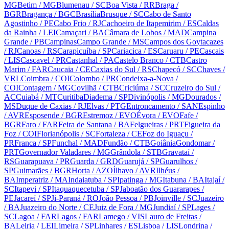
MG
Betim
/ MG
Blumenau
/ SC
Boa Vista
/ RR
Braga
/
BGR
Bragança
/ BGC
Brasília
Brusque
/ SC
Cabo de Santo
Agostinho
/ PE
Cabo Frio
/ RJ
Cachoeiro de Itapemirim
/ ES
Caldas
da Rainha
/ LEI
Camaçari
/ BA
Câmara de Lobos
/ MAD
Campina
Grande
/ PB
Campinas
Campo Grande
/ MS
Campos dos Goytacazes
/ RJ
Canoas
/ RS
Carapicuíba
/ SP
Cariacica
/ ES
Caruaru
/ PE
Cascais
/ LIS
Cascavel
/ PR
Castanhal
/ PA
Castelo Branco
/ CTB
Castro
Marim
/ FAR
Caucaia
/ CE
Caxias do Sul
/ RS
Chapecó
/ SC
Chaves
/
VRL
Coimbra
/ COI
Colombo
/ PR
Condeixa-a-Nova
/
COI
Contagem
/ MG
Covilhã
/ CTB
Criciúma
/ SC
Cruzeiro do Sul
/
AC
Cuiabá
/ MT
Curitiba
Diadema
/ SP
Divinópolis
/ MG
Dourados
/
MS
Duque de Caxias
/ RJ
Elvas
/ PTG
Entroncamento
/ SAN
Espinho
/ AVR
Esposende
/ BGR
Estremoz
/ EVO
Évora
/ EVO
Fafe
/
BGR
Faro
/ FAR
Feira de Santana
/ BA
Felgueiras
/ PRT
Figueira da
Foz
/ COI
Florianópolis
/ SC
Fortaleza
/ CE
Foz do Iguaçu
/
PR
Franca
/ SP
Funchal
/ MAD
Fundão
/ CTB
Goiânia
Gondomar
/
PRT
Governador Valadares
/ MG
Grândola
/ STB
Gravataí
/
RS
Guarapuava
/ PR
Guarda
/ GRD
Guarujá
/ SP
Guarulhos
/
SP
Guimarães
/ BGR
Horta
/ AZO
Ílhavo
/ AVR
Ilhéus
/
BA
Imperatriz
/ MA
Indaiatuba
/ SP
Ipatinga
/ MG
Itabuna
/ BA
Itajaí
/
SC
Itapevi
/ SP
Itaquaquecetuba
/ SP
Jaboatão dos Guararapes
/
PE
Jacareí
/ SP
Ji-Paraná
/ RO
João Pessoa
/ PB
Joinville
/ SC
Juazeiro
/ BA
Juazeiro do Norte
/ CE
Juiz de Fora
/ MG
Jundiaí
/ SP
Lages
/
SC
Lagoa
/ FAR
Lagos
/ FAR
Lamego
/ VIS
Lauro de Freitas
/
BA
Leiria
/ LEI
Limeira
/ SP
Linhares
/ ES
Lisboa
/ LIS
Londrina
/