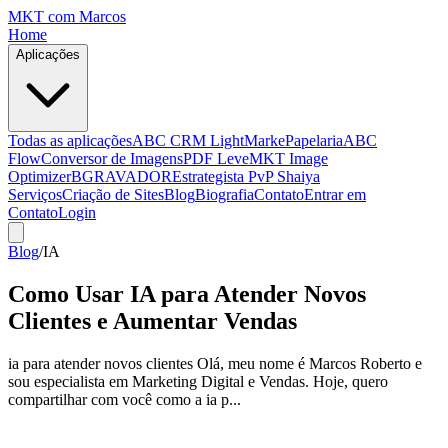
MKT
com Marcos
Home
Aplicações
Todas as aplicações
ABC CRM Light
MarkePapelaria
ABC
Flow
Conversor de Imagens
PDF Leve
MKT Image
Optimizer
BGRAVADOR
Estrategista PvP Shaiya
Serviços
Criação de Sites
Blog
Biografia
Contato
Entrar em
Contato
Login
Blog
/
IA
Como Usar IA para Atender Novos
Clientes e Aumentar Vendas
ia para atender novos clientes Olá, meu nome é Marcos Roberto e
sou especialista em Marketing Digital e Vendas. Hoje, quero
compartilhar com você como a ia p...