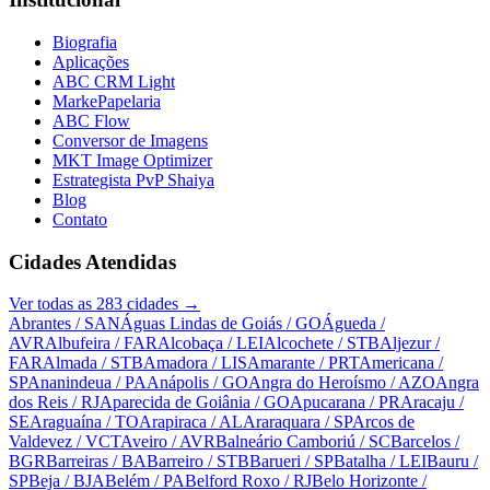
Biografia
Aplicações
ABC CRM Light
MarkePapelaria
ABC Flow
Conversor de Imagens
MKT Image Optimizer
Estrategista PvP Shaiya
Blog
Contato
Cidades Atendidas
Ver todas as
283
cidades →
Abrantes
/ SAN
Águas Lindas de Goiás
/ GO
Águeda
/
AVR
Albufeira
/ FAR
Alcobaça
/ LEI
Alcochete
/ STB
Aljezur
/
FAR
Almada
/ STB
Amadora
/ LIS
Amarante
/ PRT
Americana
/
SP
Ananindeua
/ PA
Anápolis
/ GO
Angra do Heroísmo
/ AZO
Angra
dos Reis
/ RJ
Aparecida de Goiânia
/ GO
Apucarana
/ PR
Aracaju
/
SE
Araguaína
/ TO
Arapiraca
/ AL
Araraquara
/ SP
Arcos de
Valdevez
/ VCT
Aveiro
/ AVR
Balneário Camboriú
/ SC
Barcelos
/
BGR
Barreiras
/ BA
Barreiro
/ STB
Barueri
/ SP
Batalha
/ LEI
Bauru
/
SP
Beja
/ BJA
Belém
/ PA
Belford Roxo
/ RJ
Belo Horizonte
/