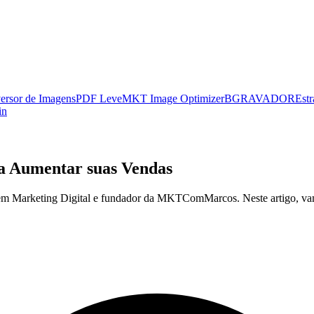
ersor de Imagens
PDF Leve
MKT Image Optimizer
BGRAVADOR
Estr
in
a Aumentar suas Vendas
a em Marketing Digital e fundador da MKTComMarcos. Neste artigo, va