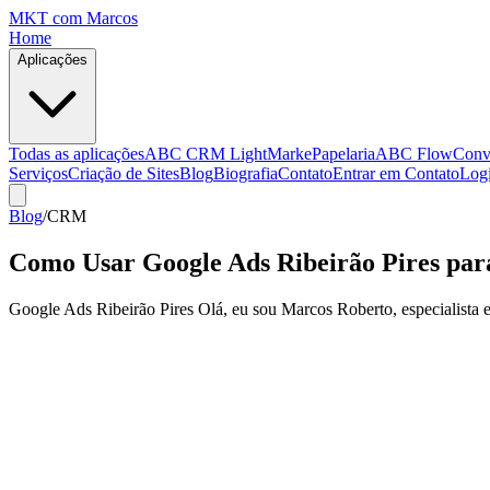
MKT
com Marcos
Home
Aplicações
Todas as aplicações
ABC CRM Light
MarkePapelaria
ABC Flow
Conv
Serviços
Criação de Sites
Blog
Biografia
Contato
Entrar em Contato
Log
Blog
/
CRM
Como Usar Google Ads Ribeirão Pires par
Google Ads Ribeirão Pires Olá, eu sou Marcos Roberto, especialist