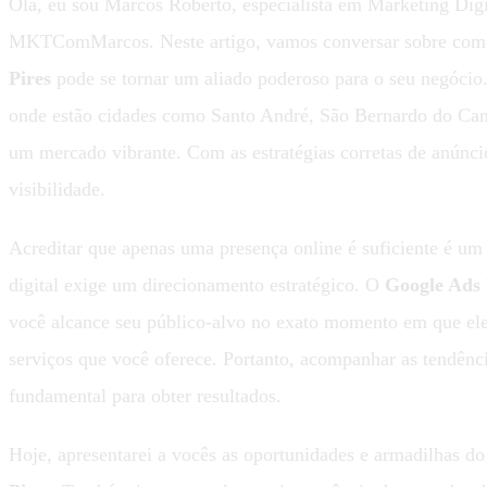
Olá, eu sou Marcos Roberto, especialista em Marketing Digi
MKTComMarcos. Neste artigo, vamos conversar sobre co
Pires
pode se tornar um aliado poderoso para o seu negóci
onde estão cidades como Santo André, São Bernardo do Cam
um mercado vibrante. Com as estratégias corretas de anúnc
visibilidade.
Acreditar que apenas uma presença online é suficiente é u
digital exige um direcionamento estratégico. O
Google Ads 
você alcance seu público-alvo no exato momento em que el
serviços que você oferece. Portanto, acompanhar as tendênci
fundamental para obter resultados.
Hoje, apresentarei a vocês as oportunidades e armadilhas d