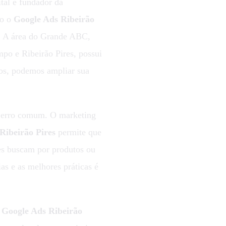
tal e fundador da
mo o
Google Ads Ribeirão
o. A área do Grande ABC,
po e Ribeirão Pires, possui
ios, podemos ampliar sua
m erro comum. O marketing
Ribeirão Pires
permite que
es buscam por produtos ou
as e as melhores práticas é
o
Google Ads Ribeirão