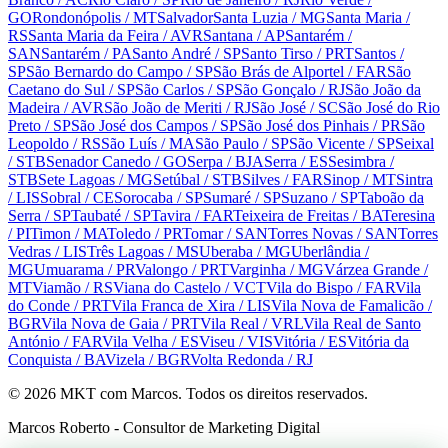
GO
Rondonópolis
/ MT
Salvador
Santa Luzia
/ MG
Santa Maria
/
RS
Santa Maria da Feira
/ AVR
Santana
/ AP
Santarém
/
SAN
Santarém
/ PA
Santo André
/ SP
Santo Tirso
/ PRT
Santos
/
SP
São Bernardo do Campo
/ SP
São Brás de Alportel
/ FAR
São
Caetano do Sul
/ SP
São Carlos
/ SP
São Gonçalo
/ RJ
São João da
Madeira
/ AVR
São João de Meriti
/ RJ
São José
/ SC
São José do Rio
Preto
/ SP
São José dos Campos
/ SP
São José dos Pinhais
/ PR
São
Leopoldo
/ RS
São Luís
/ MA
São Paulo
/ SP
São Vicente
/ SP
Seixal
/ STB
Senador Canedo
/ GO
Serpa
/ BJA
Serra
/ ES
Sesimbra
/
STB
Sete Lagoas
/ MG
Setúbal
/ STB
Silves
/ FAR
Sinop
/ MT
Sintra
/ LIS
Sobral
/ CE
Sorocaba
/ SP
Sumaré
/ SP
Suzano
/ SP
Taboão da
Serra
/ SP
Taubaté
/ SP
Tavira
/ FAR
Teixeira de Freitas
/ BA
Teresina
/ PI
Timon
/ MA
Toledo
/ PR
Tomar
/ SAN
Torres Novas
/ SAN
Torres
Vedras
/ LIS
Três Lagoas
/ MS
Uberaba
/ MG
Uberlândia
/
MG
Umuarama
/ PR
Valongo
/ PRT
Varginha
/ MG
Várzea Grande
/
MT
Viamão
/ RS
Viana do Castelo
/ VCT
Vila do Bispo
/ FAR
Vila
do Conde
/ PRT
Vila Franca de Xira
/ LIS
Vila Nova de Famalicão
/
BGR
Vila Nova de Gaia
/ PRT
Vila Real
/ VRL
Vila Real de Santo
António
/ FAR
Vila Velha
/ ES
Viseu
/ VIS
Vitória
/ ES
Vitória da
Conquista
/ BA
Vizela
/ BGR
Volta Redonda
/ RJ
©
2026
MKT com Marcos. Todos os direitos reservados.
Marcos Roberto - Consultor de Marketing Digital