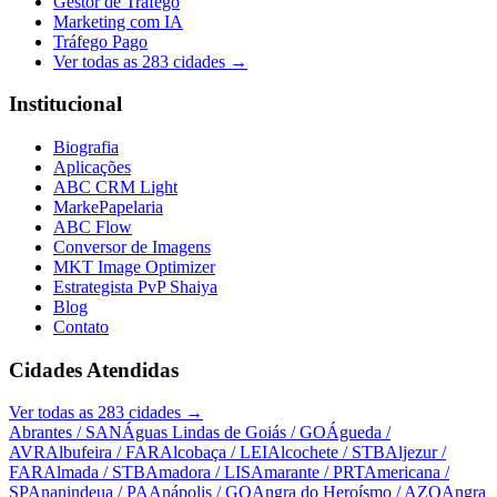
Gestor de Tráfego
Marketing com IA
Tráfego Pago
Ver todas as
283
cidades →
Institucional
Biografia
Aplicações
ABC CRM Light
MarkePapelaria
ABC Flow
Conversor de Imagens
MKT Image Optimizer
Estrategista PvP Shaiya
Blog
Contato
Cidades Atendidas
Ver todas as
283
cidades →
Abrantes
/ SAN
Águas Lindas de Goiás
/ GO
Águeda
/
AVR
Albufeira
/ FAR
Alcobaça
/ LEI
Alcochete
/ STB
Aljezur
/
FAR
Almada
/ STB
Amadora
/ LIS
Amarante
/ PRT
Americana
/
SP
Ananindeua
/ PA
Anápolis
/ GO
Angra do Heroísmo
/ AZO
Angra