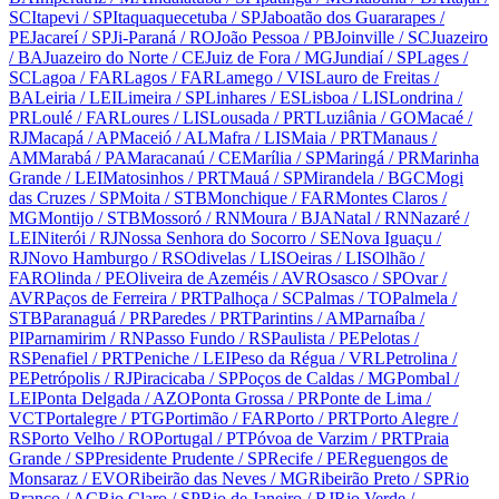
SC
Itapevi
/ SP
Itaquaquecetuba
/ SP
Jaboatão dos Guararapes
/
PE
Jacareí
/ SP
Ji-Paraná
/ RO
João Pessoa
/ PB
Joinville
/ SC
Juazeiro
/ BA
Juazeiro do Norte
/ CE
Juiz de Fora
/ MG
Jundiaí
/ SP
Lages
/
SC
Lagoa
/ FAR
Lagos
/ FAR
Lamego
/ VIS
Lauro de Freitas
/
BA
Leiria
/ LEI
Limeira
/ SP
Linhares
/ ES
Lisboa
/ LIS
Londrina
/
PR
Loulé
/ FAR
Loures
/ LIS
Lousada
/ PRT
Luziânia
/ GO
Macaé
/
RJ
Macapá
/ AP
Maceió
/ AL
Mafra
/ LIS
Maia
/ PRT
Manaus
/
AM
Marabá
/ PA
Maracanaú
/ CE
Marília
/ SP
Maringá
/ PR
Marinha
Grande
/ LEI
Matosinhos
/ PRT
Mauá
/ SP
Mirandela
/ BGC
Mogi
das Cruzes
/ SP
Moita
/ STB
Monchique
/ FAR
Montes Claros
/
MG
Montijo
/ STB
Mossoró
/ RN
Moura
/ BJA
Natal
/ RN
Nazaré
/
LEI
Niterói
/ RJ
Nossa Senhora do Socorro
/ SE
Nova Iguaçu
/
RJ
Novo Hamburgo
/ RS
Odivelas
/ LIS
Oeiras
/ LIS
Olhão
/
FAR
Olinda
/ PE
Oliveira de Azeméis
/ AVR
Osasco
/ SP
Ovar
/
AVR
Paços de Ferreira
/ PRT
Palhoça
/ SC
Palmas
/ TO
Palmela
/
STB
Paranaguá
/ PR
Paredes
/ PRT
Parintins
/ AM
Parnaíba
/
PI
Parnamirim
/ RN
Passo Fundo
/ RS
Paulista
/ PE
Pelotas
/
RS
Penafiel
/ PRT
Peniche
/ LEI
Peso da Régua
/ VRL
Petrolina
/
PE
Petrópolis
/ RJ
Piracicaba
/ SP
Poços de Caldas
/ MG
Pombal
/
LEI
Ponta Delgada
/ AZO
Ponta Grossa
/ PR
Ponte de Lima
/
VCT
Portalegre
/ PTG
Portimão
/ FAR
Porto
/ PRT
Porto Alegre
/
RS
Porto Velho
/ RO
Portugal
/ PT
Póvoa de Varzim
/ PRT
Praia
Grande
/ SP
Presidente Prudente
/ SP
Recife
/ PE
Reguengos de
Monsaraz
/ EVO
Ribeirão das Neves
/ MG
Ribeirão Preto
/ SP
Rio
Branco
/ AC
Rio Claro
/ SP
Rio de Janeiro
/ RJ
Rio Verde
/