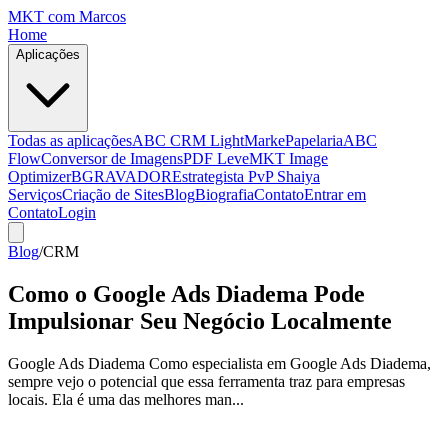
MKT
com Marcos
Home
Aplicações
Todas as aplicações
ABC CRM Light
MarkePapelaria
ABC
Flow
Conversor de Imagens
PDF Leve
MKT Image
Optimizer
BGRAVADOR
Estrategista PvP Shaiya
Serviços
Criação de Sites
Blog
Biografia
Contato
Entrar em
Contato
Login
Blog
/
CRM
Como o Google Ads Diadema Pode
Impulsionar Seu Negócio Localmente
Google Ads Diadema Como especialista em Google Ads Diadema,
sempre vejo o potencial que essa ferramenta traz para empresas
locais. Ela é uma das melhores man...