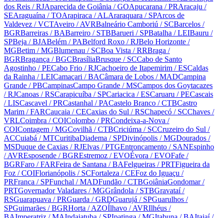
dos Reis
/ RJ
Aparecida de Goiânia
/ GO
Apucarana
/ PR
Aracaju
/
SE
Araguaína
/ TO
Arapiraca
/ AL
Araraquara
/ SP
Arcos de
Valdevez
/ VCT
Aveiro
/ AVR
Balneário Camboriú
/ SC
Barcelos
/
BGR
Barreiras
/ BA
Barreiro
/ STB
Barueri
/ SP
Batalha
/ LEI
Bauru
/
SP
Beja
/ BJA
Belém
/ PA
Belford Roxo
/ RJ
Belo Horizonte
/
MG
Betim
/ MG
Blumenau
/ SC
Boa Vista
/ RR
Braga
/
BGR
Bragança
/ BGC
Brasília
Brusque
/ SC
Cabo de Santo
Agostinho
/ PE
Cabo Frio
/ RJ
Cachoeiro de Itapemirim
/ ES
Caldas
da Rainha
/ LEI
Camaçari
/ BA
Câmara de Lobos
/ MAD
Campina
Grande
/ PB
Campinas
Campo Grande
/ MS
Campos dos Goytacazes
/ RJ
Canoas
/ RS
Carapicuíba
/ SP
Cariacica
/ ES
Caruaru
/ PE
Cascais
/ LIS
Cascavel
/ PR
Castanhal
/ PA
Castelo Branco
/ CTB
Castro
Marim
/ FAR
Caucaia
/ CE
Caxias do Sul
/ RS
Chapecó
/ SC
Chaves
/
VRL
Coimbra
/ COI
Colombo
/ PR
Condeixa-a-Nova
/
COI
Contagem
/ MG
Covilhã
/ CTB
Criciúma
/ SC
Cruzeiro do Sul
/
AC
Cuiabá
/ MT
Curitiba
Diadema
/ SP
Divinópolis
/ MG
Dourados
/
MS
Duque de Caxias
/ RJ
Elvas
/ PTG
Entroncamento
/ SAN
Espinho
/ AVR
Esposende
/ BGR
Estremoz
/ EVO
Évora
/ EVO
Fafe
/
BGR
Faro
/ FAR
Feira de Santana
/ BA
Felgueiras
/ PRT
Figueira da
Foz
/ COI
Florianópolis
/ SC
Fortaleza
/ CE
Foz do Iguaçu
/
PR
Franca
/ SP
Funchal
/ MAD
Fundão
/ CTB
Goiânia
Gondomar
/
PRT
Governador Valadares
/ MG
Grândola
/ STB
Gravataí
/
RS
Guarapuava
/ PR
Guarda
/ GRD
Guarujá
/ SP
Guarulhos
/
SP
Guimarães
/ BGR
Horta
/ AZO
Ílhavo
/ AVR
Ilhéus
/
BA
Imperatriz
/ MA
Indaiatuba
/ SP
Ipatinga
/ MG
Itabuna
/ BA
Itajaí
/