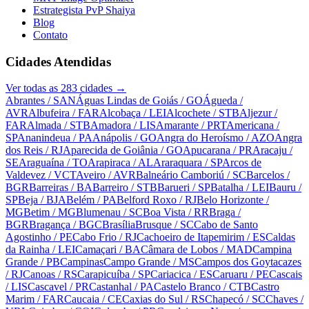
Estrategista PvP Shaiya
Blog
Contato
Cidades Atendidas
Ver todas as
283
cidades →
Abrantes
/ SAN
Águas Lindas de Goiás
/ GO
Águeda
/
AVR
Albufeira
/ FAR
Alcobaça
/ LEI
Alcochete
/ STB
Aljezur
/
FAR
Almada
/ STB
Amadora
/ LIS
Amarante
/ PRT
Americana
/
SP
Ananindeua
/ PA
Anápolis
/ GO
Angra do Heroísmo
/ AZO
Angra
dos Reis
/ RJ
Aparecida de Goiânia
/ GO
Apucarana
/ PR
Aracaju
/
SE
Araguaína
/ TO
Arapiraca
/ AL
Araraquara
/ SP
Arcos de
Valdevez
/ VCT
Aveiro
/ AVR
Balneário Camboriú
/ SC
Barcelos
/
BGR
Barreiras
/ BA
Barreiro
/ STB
Barueri
/ SP
Batalha
/ LEI
Bauru
/
SP
Beja
/ BJA
Belém
/ PA
Belford Roxo
/ RJ
Belo Horizonte
/
MG
Betim
/ MG
Blumenau
/ SC
Boa Vista
/ RR
Braga
/
BGR
Bragança
/ BGC
Brasília
Brusque
/ SC
Cabo de Santo
Agostinho
/ PE
Cabo Frio
/ RJ
Cachoeiro de Itapemirim
/ ES
Caldas
da Rainha
/ LEI
Camaçari
/ BA
Câmara de Lobos
/ MAD
Campina
Grande
/ PB
Campinas
Campo Grande
/ MS
Campos dos Goytacazes
/ RJ
Canoas
/ RS
Carapicuíba
/ SP
Cariacica
/ ES
Caruaru
/ PE
Cascais
/ LIS
Cascavel
/ PR
Castanhal
/ PA
Castelo Branco
/ CTB
Castro
Marim
/ FAR
Caucaia
/ CE
Caxias do Sul
/ RS
Chapecó
/ SC
Chaves
/