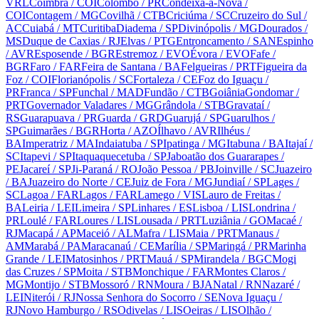
VRL
Coimbra
/ COI
Colombo
/ PR
Condeixa-a-Nova
/
COI
Contagem
/ MG
Covilhã
/ CTB
Criciúma
/ SC
Cruzeiro do Sul
/
AC
Cuiabá
/ MT
Curitiba
Diadema
/ SP
Divinópolis
/ MG
Dourados
/
MS
Duque de Caxias
/ RJ
Elvas
/ PTG
Entroncamento
/ SAN
Espinho
/ AVR
Esposende
/ BGR
Estremoz
/ EVO
Évora
/ EVO
Fafe
/
BGR
Faro
/ FAR
Feira de Santana
/ BA
Felgueiras
/ PRT
Figueira da
Foz
/ COI
Florianópolis
/ SC
Fortaleza
/ CE
Foz do Iguaçu
/
PR
Franca
/ SP
Funchal
/ MAD
Fundão
/ CTB
Goiânia
Gondomar
/
PRT
Governador Valadares
/ MG
Grândola
/ STB
Gravataí
/
RS
Guarapuava
/ PR
Guarda
/ GRD
Guarujá
/ SP
Guarulhos
/
SP
Guimarães
/ BGR
Horta
/ AZO
Ílhavo
/ AVR
Ilhéus
/
BA
Imperatriz
/ MA
Indaiatuba
/ SP
Ipatinga
/ MG
Itabuna
/ BA
Itajaí
/
SC
Itapevi
/ SP
Itaquaquecetuba
/ SP
Jaboatão dos Guararapes
/
PE
Jacareí
/ SP
Ji-Paraná
/ RO
João Pessoa
/ PB
Joinville
/ SC
Juazeiro
/ BA
Juazeiro do Norte
/ CE
Juiz de Fora
/ MG
Jundiaí
/ SP
Lages
/
SC
Lagoa
/ FAR
Lagos
/ FAR
Lamego
/ VIS
Lauro de Freitas
/
BA
Leiria
/ LEI
Limeira
/ SP
Linhares
/ ES
Lisboa
/ LIS
Londrina
/
PR
Loulé
/ FAR
Loures
/ LIS
Lousada
/ PRT
Luziânia
/ GO
Macaé
/
RJ
Macapá
/ AP
Maceió
/ AL
Mafra
/ LIS
Maia
/ PRT
Manaus
/
AM
Marabá
/ PA
Maracanaú
/ CE
Marília
/ SP
Maringá
/ PR
Marinha
Grande
/ LEI
Matosinhos
/ PRT
Mauá
/ SP
Mirandela
/ BGC
Mogi
das Cruzes
/ SP
Moita
/ STB
Monchique
/ FAR
Montes Claros
/
MG
Montijo
/ STB
Mossoró
/ RN
Moura
/ BJA
Natal
/ RN
Nazaré
/
LEI
Niterói
/ RJ
Nossa Senhora do Socorro
/ SE
Nova Iguaçu
/
RJ
Novo Hamburgo
/ RS
Odivelas
/ LIS
Oeiras
/ LIS
Olhão
/