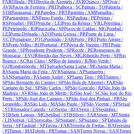
FAR
Olinda
/ PE
Oliveira de Azeméis
/ AVR
Osasco
/ SP
Ovar
/
AVR
Paços de Ferreira
/ PRT
Palhoça
/ SC
Palmas
/ TO
Palmela
/
STB
Paranaguá
/ PR
Paredes
/ PRT
Parintins
/ AM
Parnaíba
/
PI
Parnamirim
/ RN
Passo Fundo
/ RS
Paulista
/ PE
Pelotas
/
RS
Penafiel
/ PRT
Peniche
/ LEI
Peso da Régua
/ VRL
Petrolina
/
PE
Petrópolis
/ RJ
Piracicaba
/ SP
Poços de Caldas
/ MG
Pombal
/
LEI
Ponta Delgada
/ AZO
Ponta Grossa
/ PR
Ponte de Lima
/
VCT
Portalegre
/ PTG
Portimão
/ FAR
Porto
/ PRT
Porto Alegre
/
RS
Porto Velho
/ RO
Portugal
/ PT
Póvoa de Varzim
/ PRT
Praia
Grande
/ SP
Presidente Prudente
/ SP
Recife
/ PE
Reguengos de
Monsaraz
/ EVO
Ribeirão das Neves
/ MG
Ribeirão Preto
/ SP
Rio
Branco
/ AC
Rio Claro
/ SP
Rio de Janeiro
/ RJ
Rio Verde
/
GO
Rondonópolis
/ MT
Salvador
Santa Luzia
/ MG
Santa Maria
/
RS
Santa Maria da Feira
/ AVR
Santana
/ AP
Santarém
/
SAN
Santarém
/ PA
Santo André
/ SP
Santo Tirso
/ PRT
Santos
/
SP
São Bernardo do Campo
/ SP
São Brás de Alportel
/ FAR
São
Caetano do Sul
/ SP
São Carlos
/ SP
São Gonçalo
/ RJ
São João da
Madeira
/ AVR
São João de Meriti
/ RJ
São José
/ SC
São José do Rio
Preto
/ SP
São José dos Campos
/ SP
São José dos Pinhais
/ PR
São
Leopoldo
/ RS
São Luís
/ MA
São Paulo
/ SP
São Vicente
/ SP
Seixal
/ STB
Senador Canedo
/ GO
Serpa
/ BJA
Serra
/ ES
Sesimbra
/
STB
Sete Lagoas
/ MG
Setúbal
/ STB
Silves
/ FAR
Sinop
/ MT
Sintra
/ LIS
Sobral
/ CE
Sorocaba
/ SP
Sumaré
/ SP
Suzano
/ SP
Taboão da
Serra
/ SP
Taubaté
/ SP
Tavira
/ FAR
Teixeira de Freitas
/ BA
Teresina
/ PI
Timon
/ MA
Toledo
/ PR
Tomar
/ SAN
Torres Novas
/ SAN
Torres