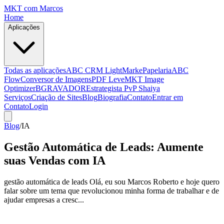
MKT
com Marcos
Home
Aplicações
Todas as aplicações
ABC CRM Light
MarkePapelaria
ABC
Flow
Conversor de Imagens
PDF Leve
MKT Image
Optimizer
BGRAVADOR
Estrategista PvP Shaiya
Serviços
Criação de Sites
Blog
Biografia
Contato
Entrar em
Contato
Login
Blog
/
IA
Gestão Automática de Leads: Aumente
suas Vendas com IA
gestão automática de leads Olá, eu sou Marcos Roberto e hoje quero
falar sobre um tema que revolucionou minha forma de trabalhar e de
ajudar empresas a cresc...