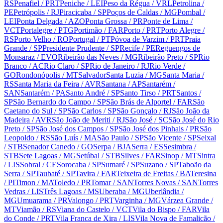
RS
Penafiel
/ PRT
Peniche
/ LEI
Peso da Régua
/ VRL
Petrolina
/
PE
Petrópolis
/ RJ
Piracicaba
/ SP
Poços de Caldas
/ MG
Pombal
/
LEI
Ponta Delgada
/ AZO
Ponta Grossa
/ PR
Ponte de Lima
/
VCT
Portalegre
/ PTG
Portimão
/ FAR
Porto
/ PRT
Porto Alegre
/
RS
Porto Velho
/ RO
Portugal
/ PT
Póvoa de Varzim
/ PRT
Praia
Grande
/ SP
Presidente Prudente
/ SP
Recife
/ PE
Reguengos de
Monsaraz
/ EVO
Ribeirão das Neves
/ MG
Ribeirão Preto
/ SP
Rio
Branco
/ AC
Rio Claro
/ SP
Rio de Janeiro
/ RJ
Rio Verde
/
GO
Rondonópolis
/ MT
Salvador
Santa Luzia
/ MG
Santa Maria
/
RS
Santa Maria da Feira
/ AVR
Santana
/ AP
Santarém
/
SAN
Santarém
/ PA
Santo André
/ SP
Santo Tirso
/ PRT
Santos
/
SP
São Bernardo do Campo
/ SP
São Brás de Alportel
/ FAR
São
Caetano do Sul
/ SP
São Carlos
/ SP
São Gonçalo
/ RJ
São João da
Madeira
/ AVR
São João de Meriti
/ RJ
São José
/ SC
São José do Rio
Preto
/ SP
São José dos Campos
/ SP
São José dos Pinhais
/ PR
São
Leopoldo
/ RS
São Luís
/ MA
São Paulo
/ SP
São Vicente
/ SP
Seixal
/ STB
Senador Canedo
/ GO
Serpa
/ BJA
Serra
/ ES
Sesimbra
/
STB
Sete Lagoas
/ MG
Setúbal
/ STB
Silves
/ FAR
Sinop
/ MT
Sintra
/ LIS
Sobral
/ CE
Sorocaba
/ SP
Sumaré
/ SP
Suzano
/ SP
Taboão da
Serra
/ SP
Taubaté
/ SP
Tavira
/ FAR
Teixeira de Freitas
/ BA
Teresina
/ PI
Timon
/ MA
Toledo
/ PR
Tomar
/ SAN
Torres Novas
/ SAN
Torres
Vedras
/ LIS
Três Lagoas
/ MS
Uberaba
/ MG
Uberlândia
/
MG
Umuarama
/ PR
Valongo
/ PRT
Varginha
/ MG
Várzea Grande
/
MT
Viamão
/ RS
Viana do Castelo
/ VCT
Vila do Bispo
/ FAR
Vila
do Conde
/ PRT
Vila Franca de Xira
/ LIS
Vila Nova de Famalicão
/