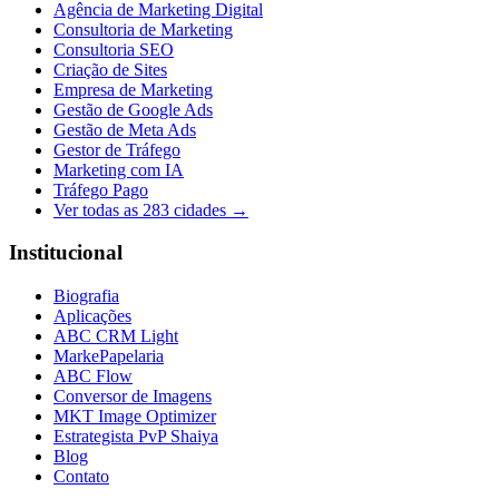
Agência de Marketing Digital
Consultoria de Marketing
Consultoria SEO
Criação de Sites
Empresa de Marketing
Gestão de Google Ads
Gestão de Meta Ads
Gestor de Tráfego
Marketing com IA
Tráfego Pago
Ver todas as
283
cidades →
Institucional
Biografia
Aplicações
ABC CRM Light
MarkePapelaria
ABC Flow
Conversor de Imagens
MKT Image Optimizer
Estrategista PvP Shaiya
Blog
Contato