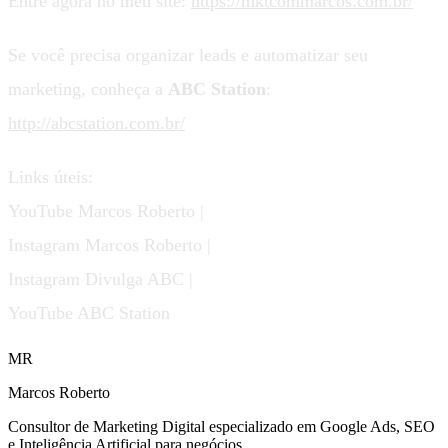
Entre agora no meu site:
https://mktcommarcos.com.br/
Se você precisa organizar leads e automatizar seu
marketing, conheça a
ABC Station
:
http://abcstation.com.br/
Links úteis:
YouTube Marcos Roberto |
Instagram Marcos Roberto |
Instagram Divulga ABC |
YouTube ABC Station
MR
Marcos Roberto
Consultor de Marketing Digital especializado em Google Ads, SEO
e Inteligência Artificial para negócios.