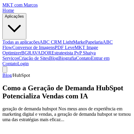
MKT
com Marcos
Home
Aplicações
Todas as aplicações
ABC CRM Light
MarkePapelaria
ABC
Flow
Conversor de Imagens
PDF Leve
MKT Image
Optimizer
BGRAVADOR
Estrategista PvP Shaiya
Serviços
Criação de Sites
Blog
Biografia
Contato
Entrar em
Contato
Login
Blog
/
HubSpot
Como a Geração de Demanda HubSpot
Potencializa Vendas com IA
geração de demanda hubspot Nos meus anos de experiência em
marketing digital e vendas, a geração de demanda hubspot se tornou
uma das estratégias mais eficaz...