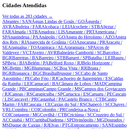
Cidades Atendidas
Ver todas as
283
cidades →
Abrantes
/ SAN
Águas Lindas de Goiás
/ GO
Águeda
/
AVR
Albufeira
/ FAR
Alcobaça
/ LEI
Alcochete
/ STB
Aljezur
/
FAR
Almada
/ STB
Amadora
/ LIS
Amarante
/ PRT
Americana
/
SP
Ananindeua
/ PA
Anápolis
/ GO
Angra do Heroísmo
/ AZO
Angra
dos Reis
/ RJ
Aparecida de Goiânia
/ GO
Apucarana
/ PR
Aracaju
/
SE
Araguaína
/ TO
Arapiraca
/ AL
Araraquara
/ SP
Arcos de
Valdevez
/ VCT
Aveiro
/ AVR
Balneário Camboriú
/ SC
Barcelos
/
BGR
Barreiras
/ BA
Barreiro
/ STB
Barueri
/ SP
Batalha
/ LEI
Bauru
/
SP
Beja
/ BJA
Belém
/ PA
Belford Roxo
/ RJ
Belo Horizonte
/
MG
Betim
/ MG
Blumenau
/ SC
Boa Vista
/ RR
Braga
/
BGR
Bragança
/ BGC
Brasília
Brusque
/ SC
Cabo de Santo
Agostinho
/ PE
Cabo Frio
/ RJ
Cachoeiro de Itapemirim
/ ES
Caldas
da Rainha
/ LEI
Camaçari
/ BA
Câmara de Lobos
/ MAD
Campina
Grande
/ PB
Campinas
Campo Grande
/ MS
Campos dos Goytacazes
/ RJ
Canoas
/ RS
Carapicuíba
/ SP
Cariacica
/ ES
Caruaru
/ PE
Cascais
/ LIS
Cascavel
/ PR
Castanhal
/ PA
Castelo Branco
/ CTB
Castro
Marim
/ FAR
Caucaia
/ CE
Caxias do Sul
/ RS
Chapecó
/ SC
Chaves
/
VRL
Coimbra
/ COI
Colombo
/ PR
Condeixa-a-Nova
/
COI
Contagem
/ MG
Covilhã
/ CTB
Criciúma
/ SC
Cruzeiro do Sul
/
AC
Cuiabá
/ MT
Curitiba
Diadema
/ SP
Divinópolis
/ MG
Dourados
/
MS
Duque de Caxias
/ RJ
Elvas
/ PTG
Entroncamento
/ SAN
Espinho