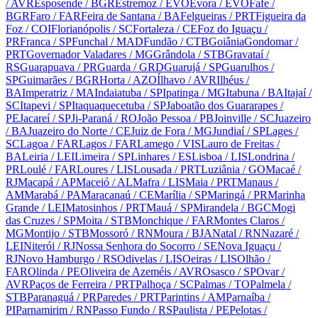
/ AVR
Esposende
/ BGR
Estremoz
/ EVO
Évora
/ EVO
Fafe
/
BGR
Faro
/ FAR
Feira de Santana
/ BA
Felgueiras
/ PRT
Figueira da
Foz
/ COI
Florianópolis
/ SC
Fortaleza
/ CE
Foz do Iguaçu
/
PR
Franca
/ SP
Funchal
/ MAD
Fundão
/ CTB
Goiânia
Gondomar
/
PRT
Governador Valadares
/ MG
Grândola
/ STB
Gravataí
/
RS
Guarapuava
/ PR
Guarda
/ GRD
Guarujá
/ SP
Guarulhos
/
SP
Guimarães
/ BGR
Horta
/ AZO
Ílhavo
/ AVR
Ilhéus
/
BA
Imperatriz
/ MA
Indaiatuba
/ SP
Ipatinga
/ MG
Itabuna
/ BA
Itajaí
/
SC
Itapevi
/ SP
Itaquaquecetuba
/ SP
Jaboatão dos Guararapes
/
PE
Jacareí
/ SP
Ji-Paraná
/ RO
João Pessoa
/ PB
Joinville
/ SC
Juazeiro
/ BA
Juazeiro do Norte
/ CE
Juiz de Fora
/ MG
Jundiaí
/ SP
Lages
/
SC
Lagoa
/ FAR
Lagos
/ FAR
Lamego
/ VIS
Lauro de Freitas
/
BA
Leiria
/ LEI
Limeira
/ SP
Linhares
/ ES
Lisboa
/ LIS
Londrina
/
PR
Loulé
/ FAR
Loures
/ LIS
Lousada
/ PRT
Luziânia
/ GO
Macaé
/
RJ
Macapá
/ AP
Maceió
/ AL
Mafra
/ LIS
Maia
/ PRT
Manaus
/
AM
Marabá
/ PA
Maracanaú
/ CE
Marília
/ SP
Maringá
/ PR
Marinha
Grande
/ LEI
Matosinhos
/ PRT
Mauá
/ SP
Mirandela
/ BGC
Mogi
das Cruzes
/ SP
Moita
/ STB
Monchique
/ FAR
Montes Claros
/
MG
Montijo
/ STB
Mossoró
/ RN
Moura
/ BJA
Natal
/ RN
Nazaré
/
LEI
Niterói
/ RJ
Nossa Senhora do Socorro
/ SE
Nova Iguaçu
/
RJ
Novo Hamburgo
/ RS
Odivelas
/ LIS
Oeiras
/ LIS
Olhão
/
FAR
Olinda
/ PE
Oliveira de Azeméis
/ AVR
Osasco
/ SP
Ovar
/
AVR
Paços de Ferreira
/ PRT
Palhoça
/ SC
Palmas
/ TO
Palmela
/
STB
Paranaguá
/ PR
Paredes
/ PRT
Parintins
/ AM
Parnaíba
/
PI
Parnamirim
/ RN
Passo Fundo
/ RS
Paulista
/ PE
Pelotas
/