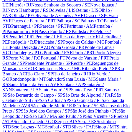
LEI
Niterói
/ RJ
Nossa Senhora do Socorro
/ SE
Nova Iguaçu
/
RJ
Novo Hamburgo
/ RS
Odivelas
/ LIS
Oeiras
/ LIS
Olhão
/
FAR
Olinda
/ PE
Oliveira de Azeméis
/ AVR
Osasco
/ SP
Ovar
/
AVR
Paços de Ferreira
/ PRT
Palhoça
/ SC
Palmas
/ TO
Palmela
/
STB
Paranaguá
/ PR
Paredes
/ PRT
Parintins
/ AM
Parnaíba
/
PI
Parnamirim
/ RN
Passo Fundo
/ RS
Paulista
/ PE
Pelotas
/
RS
Penafiel
/ PRT
Peniche
/ LEI
Peso da Régua
/ VRL
Petrolina
/
PE
Petrópolis
/ RJ
Piracicaba
/ SP
Poços de Caldas
/ MG
Pombal
/
LEI
Ponta Delgada
/ AZO
Ponta Grossa
/ PR
Ponte de Lima
/
VCT
Portalegre
/ PTG
Portimão
/ FAR
Porto
/ PRT
Porto Alegre
/
RS
Porto Velho
/ RO
Portugal
/ PT
Póvoa de Varzim
/ PRT
Praia
Grande
/ SP
Presidente Prudente
/ SP
Recife
/ PE
Reguengos de
Monsaraz
/ EVO
Ribeirão das Neves
/ MG
Ribeirão Preto
/ SP
Rio
Branco
/ AC
Rio Claro
/ SP
Rio de Janeiro
/ RJ
Rio Verde
/
GO
Rondonópolis
/ MT
Salvador
Santa Luzia
/ MG
Santa Maria
/
RS
Santa Maria da Feira
/ AVR
Santana
/ AP
Santarém
/
SAN
Santarém
/ PA
Santo André
/ SP
Santo Tirso
/ PRT
Santos
/
SP
São Bernardo do Campo
/ SP
São Brás de Alportel
/ FAR
São
Caetano do Sul
/ SP
São Carlos
/ SP
São Gonçalo
/ RJ
São João da
Madeira
/ AVR
São João de Meriti
/ RJ
São José
/ SC
São José do Rio
Preto
/ SP
São José dos Campos
/ SP
São José dos Pinhais
/ PR
São
Leopoldo
/ RS
São Luís
/ MA
São Paulo
/ SP
São Vicente
/ SP
Seixal
/ STB
Senador Canedo
/ GO
Serpa
/ BJA
Serra
/ ES
Sesimbra
/
STB
Sete Lagoas
/ MG
Setúbal
/ STB
Silves
/ FAR
Sinop
/ MT
Sintra