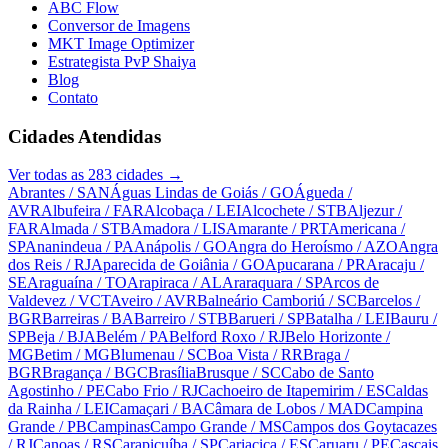
ABC Flow
Conversor de Imagens
MKT Image Optimizer
Estrategista PvP Shaiya
Blog
Contato
Cidades Atendidas
Ver todas as
283
cidades →
Abrantes
/ SAN
Águas Lindas de Goiás
/ GO
Águeda
/
AVR
Albufeira
/ FAR
Alcobaça
/ LEI
Alcochete
/ STB
Aljezur
/
FAR
Almada
/ STB
Amadora
/ LIS
Amarante
/ PRT
Americana
/
SP
Ananindeua
/ PA
Anápolis
/ GO
Angra do Heroísmo
/ AZO
Angra
dos Reis
/ RJ
Aparecida de Goiânia
/ GO
Apucarana
/ PR
Aracaju
/
SE
Araguaína
/ TO
Arapiraca
/ AL
Araraquara
/ SP
Arcos de
Valdevez
/ VCT
Aveiro
/ AVR
Balneário Camboriú
/ SC
Barcelos
/
BGR
Barreiras
/ BA
Barreiro
/ STB
Barueri
/ SP
Batalha
/ LEI
Bauru
/
SP
Beja
/ BJA
Belém
/ PA
Belford Roxo
/ RJ
Belo Horizonte
/
MG
Betim
/ MG
Blumenau
/ SC
Boa Vista
/ RR
Braga
/
BGR
Bragança
/ BGC
Brasília
Brusque
/ SC
Cabo de Santo
Agostinho
/ PE
Cabo Frio
/ RJ
Cachoeiro de Itapemirim
/ ES
Caldas
da Rainha
/ LEI
Camaçari
/ BA
Câmara de Lobos
/ MAD
Campina
Grande
/ PB
Campinas
Campo Grande
/ MS
Campos dos Goytacazes
/ RJ
Canoas
/ RS
Carapicuíba
/ SP
Cariacica
/ ES
Caruaru
/ PE
Cascais