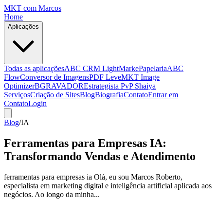
MKT
com Marcos
Home
Aplicações
Todas as aplicações
ABC CRM Light
MarkePapelaria
ABC
Flow
Conversor de Imagens
PDF Leve
MKT Image
Optimizer
BGRAVADOR
Estrategista PvP Shaiya
Serviços
Criação de Sites
Blog
Biografia
Contato
Entrar em
Contato
Login
Blog
/
IA
Ferramentas para Empresas IA:
Transformando Vendas e Atendimento
ferramentas para empresas ia Olá, eu sou Marcos Roberto,
especialista em marketing digital e inteligência artificial aplicada aos
negócios. Ao longo da minha...