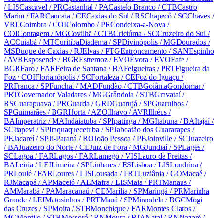
/ LIS
Cascavel
/ PR
Castanhal
/ PA
Castelo Branco
/ CTB
Castro
Marim
/ FAR
Caucaia
/ CE
Caxias do Sul
/ RS
Chapecó
/ SC
Chaves
/
VRL
Coimbra
/ COI
Colombo
/ PR
Condeixa-a-Nova
/
COI
Contagem
/ MG
Covilhã
/ CTB
Criciúma
/ SC
Cruzeiro do Sul
/
AC
Cuiabá
/ MT
Curitiba
Diadema
/ SP
Divinópolis
/ MG
Dourados
/
MS
Duque de Caxias
/ RJ
Elvas
/ PTG
Entroncamento
/ SAN
Espinho
/ AVR
Esposende
/ BGR
Estremoz
/ EVO
Évora
/ EVO
Fafe
/
BGR
Faro
/ FAR
Feira de Santana
/ BA
Felgueiras
/ PRT
Figueira da
Foz
/ COI
Florianópolis
/ SC
Fortaleza
/ CE
Foz do Iguaçu
/
PR
Franca
/ SP
Funchal
/ MAD
Fundão
/ CTB
Goiânia
Gondomar
/
PRT
Governador Valadares
/ MG
Grândola
/ STB
Gravataí
/
RS
Guarapuava
/ PR
Guarda
/ GRD
Guarujá
/ SP
Guarulhos
/
SP
Guimarães
/ BGR
Horta
/ AZO
Ílhavo
/ AVR
Ilhéus
/
BA
Imperatriz
/ MA
Indaiatuba
/ SP
Ipatinga
/ MG
Itabuna
/ BA
Itajaí
/
SC
Itapevi
/ SP
Itaquaquecetuba
/ SP
Jaboatão dos Guararapes
/
PE
Jacareí
/ SP
Ji-Paraná
/ RO
João Pessoa
/ PB
Joinville
/ SC
Juazeiro
/ BA
Juazeiro do Norte
/ CE
Juiz de Fora
/ MG
Jundiaí
/ SP
Lages
/
SC
Lagoa
/ FAR
Lagos
/ FAR
Lamego
/ VIS
Lauro de Freitas
/
BA
Leiria
/ LEI
Limeira
/ SP
Linhares
/ ES
Lisboa
/ LIS
Londrina
/
PR
Loulé
/ FAR
Loures
/ LIS
Lousada
/ PRT
Luziânia
/ GO
Macaé
/
RJ
Macapá
/ AP
Maceió
/ AL
Mafra
/ LIS
Maia
/ PRT
Manaus
/
AM
Marabá
/ PA
Maracanaú
/ CE
Marília
/ SP
Maringá
/ PR
Marinha
Grande
/ LEI
Matosinhos
/ PRT
Mauá
/ SP
Mirandela
/ BGC
Mogi
das Cruzes
/ SP
Moita
/ STB
Monchique
/ FAR
Montes Claros
/
MG
Montijo
/ STB
Mossoró
/ RN
Moura
/ BJA
Natal
/ RN
Nazaré
/