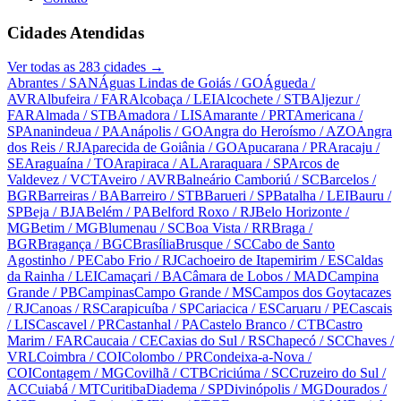
Cidades Atendidas
Ver todas as
283
cidades →
Abrantes
/ SAN
Águas Lindas de Goiás
/ GO
Águeda
/
AVR
Albufeira
/ FAR
Alcobaça
/ LEI
Alcochete
/ STB
Aljezur
/
FAR
Almada
/ STB
Amadora
/ LIS
Amarante
/ PRT
Americana
/
SP
Ananindeua
/ PA
Anápolis
/ GO
Angra do Heroísmo
/ AZO
Angra
dos Reis
/ RJ
Aparecida de Goiânia
/ GO
Apucarana
/ PR
Aracaju
/
SE
Araguaína
/ TO
Arapiraca
/ AL
Araraquara
/ SP
Arcos de
Valdevez
/ VCT
Aveiro
/ AVR
Balneário Camboriú
/ SC
Barcelos
/
BGR
Barreiras
/ BA
Barreiro
/ STB
Barueri
/ SP
Batalha
/ LEI
Bauru
/
SP
Beja
/ BJA
Belém
/ PA
Belford Roxo
/ RJ
Belo Horizonte
/
MG
Betim
/ MG
Blumenau
/ SC
Boa Vista
/ RR
Braga
/
BGR
Bragança
/ BGC
Brasília
Brusque
/ SC
Cabo de Santo
Agostinho
/ PE
Cabo Frio
/ RJ
Cachoeiro de Itapemirim
/ ES
Caldas
da Rainha
/ LEI
Camaçari
/ BA
Câmara de Lobos
/ MAD
Campina
Grande
/ PB
Campinas
Campo Grande
/ MS
Campos dos Goytacazes
/ RJ
Canoas
/ RS
Carapicuíba
/ SP
Cariacica
/ ES
Caruaru
/ PE
Cascais
/ LIS
Cascavel
/ PR
Castanhal
/ PA
Castelo Branco
/ CTB
Castro
Marim
/ FAR
Caucaia
/ CE
Caxias do Sul
/ RS
Chapecó
/ SC
Chaves
/
VRL
Coimbra
/ COI
Colombo
/ PR
Condeixa-a-Nova
/
COI
Contagem
/ MG
Covilhã
/ CTB
Criciúma
/ SC
Cruzeiro do Sul
/
AC
Cuiabá
/ MT
Curitiba
Diadema
/ SP
Divinópolis
/ MG
Dourados
/