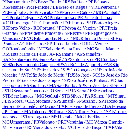
PI
Parnamirim
/ RN
Passo Fundo
/ RS
Paulista
/ PE
Pelotas
/
RS
Penafiel
/ PRT
Peniche
/ LEI
Peso da Régua
/ VRL
Petrolina
/
PE
Petrópolis
/ RJ
Piracicaba
/ SP
Poços de Caldas
/ MG
Pombal
/
LEI
Ponta Delgada
/ AZO
Ponta Grossa
/ PR
Ponte de Lima
/
VCT
Portalegre
/ PTG
Portimão
/ FAR
Porto
/ PRT
Porto Alegre
/
RS
Porto Velho
/ RO
Portugal
/ PT
Póvoa de Varzim
/ PRT
Praia
Grande
/ SP
Presidente Prudente
/ SP
Recife
/ PE
Reguengos de
Monsaraz
/ EVO
Ribeirão das Neves
/ MG
Ribeirão Preto
/ SP
Rio
Branco
/ AC
Rio Claro
/ SP
Rio de Janeiro
/ RJ
Rio Verde
/
GO
Rondonópolis
/ MT
Salvador
Santa Luzia
/ MG
Santa Maria
/
RS
Santa Maria da Feira
/ AVR
Santana
/ AP
Santarém
/
SAN
Santarém
/ PA
Santo André
/ SP
Santo Tirso
/ PRT
Santos
/
SP
São Bernardo do Campo
/ SP
São Brás de Alportel
/ FAR
São
Caetano do Sul
/ SP
São Carlos
/ SP
São Gonçalo
/ RJ
São João da
Madeira
/ AVR
São João de Meriti
/ RJ
São José
/ SC
São José do Rio
Preto
/ SP
São José dos Campos
/ SP
São José dos Pinhais
/ PR
São
Leopoldo
/ RS
São Luís
/ MA
São Paulo
/ SP
São Vicente
/ SP
Seixal
/ STB
Senador Canedo
/ GO
Serpa
/ BJA
Serra
/ ES
Sesimbra
/
STB
Sete Lagoas
/ MG
Setúbal
/ STB
Silves
/ FAR
Sinop
/ MT
Sintra
/ LIS
Sobral
/ CE
Sorocaba
/ SP
Sumaré
/ SP
Suzano
/ SP
Taboão da
Serra
/ SP
Taubaté
/ SP
Tavira
/ FAR
Teixeira de Freitas
/ BA
Teresina
/ PI
Timon
/ MA
Toledo
/ PR
Tomar
/ SAN
Torres Novas
/ SAN
Torres
Vedras
/ LIS
Três Lagoas
/ MS
Uberaba
/ MG
Uberlândia
/
MG
Umuarama
/ PR
Valongo
/ PRT
Varginha
/ MG
Várzea Grande
/
MT
Viamão
/ RS
Viana do Castelo
/ VCT
Vila do Bispo
/ FAR
Vila