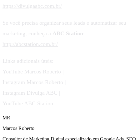
https://divulgaabc.com.br/
Se você precisa organizar seus leads e automatizar seu
marketing, conheça a
ABC Station
:
http://abcstation.com.br/
Links adicionais úteis:
YouTube Marcos Roberto |
Instagram Marcos Roberto |
Instagram Divulga ABC |
YouTube ABC Station
MR
Marcos Roberto
Consultor de Marketing Digital especializado em Google Ads, SEO