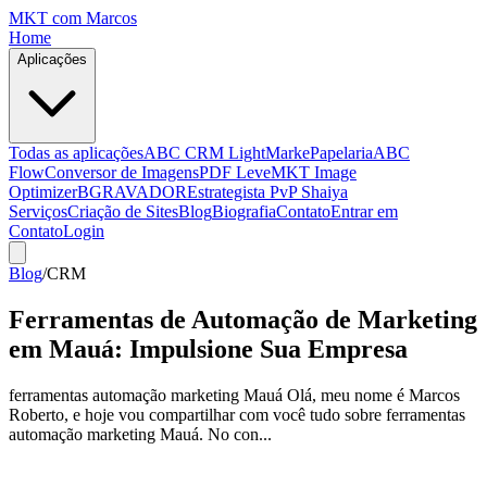
MKT
com Marcos
Home
Aplicações
Todas as aplicações
ABC CRM Light
MarkePapelaria
ABC
Flow
Conversor de Imagens
PDF Leve
MKT Image
Optimizer
BGRAVADOR
Estrategista PvP Shaiya
Serviços
Criação de Sites
Blog
Biografia
Contato
Entrar em
Contato
Login
Blog
/
CRM
Ferramentas de Automação de Marketing
em Mauá: Impulsione Sua Empresa
ferramentas automação marketing Mauá Olá, meu nome é Marcos
Roberto, e hoje vou compartilhar com você tudo sobre ferramentas
automação marketing Mauá. No con...