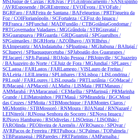
MS
Duque de Caxias
/ RJ
Elvas
/ PTG
Entroncamento
/ SAN
Espinho
/ AVR
Esposende
/ BGR
Estremoz
/ EVO
Évora
/ EVO
Fafe
/
BGR
Faro
/ FAR
Feira de Santana
/ BA
Felgueiras
/ PRT
Figueira da
Foz
/ COI
Florianópolis
/ SC
Fortaleza
/ CE
Foz do Iguaçu
/
PR
Franca
/ SP
Funchal
/ MAD
Fundão
/ CTB
Goiânia
Gondomar
/
PRT
Governador Valadares
/ MG
Grândola
/ STB
Gravataí
/
RS
Guarapuava
/ PR
Guarda
/ GRD
Guarujá
/ SP
Guarulhos
/
SP
Guimarães
/ BGR
Horta
/ AZO
Ílhavo
/ AVR
Ilhéus
/
BA
Imperatriz
/ MA
Indaiatuba
/ SP
Ipatinga
/ MG
Itabuna
/ BA
Itajaí
/
SC
Itapevi
/ SP
Itaquaquecetuba
/ SP
Jaboatão dos Guararapes
/
PE
Jacareí
/ SP
Ji-Paraná
/ RO
João Pessoa
/ PB
Joinville
/ SC
Juazeiro
/ BA
Juazeiro do Norte
/ CE
Juiz de Fora
/ MG
Jundiaí
/ SP
Lages
/
SC
Lagoa
/ FAR
Lagos
/ FAR
Lamego
/ VIS
Lauro de Freitas
/
BA
Leiria
/ LEI
Limeira
/ SP
Linhares
/ ES
Lisboa
/ LIS
Londrina
/
PR
Loulé
/ FAR
Loures
/ LIS
Lousada
/ PRT
Luziânia
/ GO
Macaé
/
RJ
Macapá
/ AP
Maceió
/ AL
Mafra
/ LIS
Maia
/ PRT
Manaus
/
AM
Marabá
/ PA
Maracanaú
/ CE
Marília
/ SP
Maringá
/ PR
Marinha
Grande
/ LEI
Matosinhos
/ PRT
Mauá
/ SP
Mirandela
/ BGC
Mogi
das Cruzes
/ SP
Moita
/ STB
Monchique
/ FAR
Montes Claros
/
MG
Montijo
/ STB
Mossoró
/ RN
Moura
/ BJA
Natal
/ RN
Nazaré
/
LEI
Niterói
/ RJ
Nossa Senhora do Socorro
/ SE
Nova Iguaçu
/
RJ
Novo Hamburgo
/ RS
Odivelas
/ LIS
Oeiras
/ LIS
Olhão
/
FAR
Olinda
/ PE
Oliveira de Azeméis
/ AVR
Osasco
/ SP
Ovar
/
AVR
Paços de Ferreira
/ PRT
Palhoça
/ SC
Palmas
/ TO
Palmela
/
STB
Paranaguá
/ PR
Paredes
/ PRT
Parintins
/ AM
Parnaíba
/