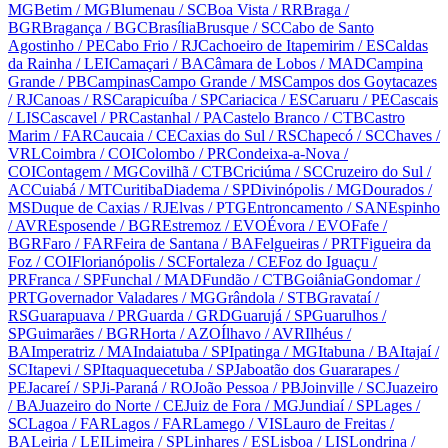
MG
Betim
/ MG
Blumenau
/ SC
Boa Vista
/ RR
Braga
/
BGR
Bragança
/ BGC
Brasília
Brusque
/ SC
Cabo de Santo
Agostinho
/ PE
Cabo Frio
/ RJ
Cachoeiro de Itapemirim
/ ES
Caldas
da Rainha
/ LEI
Camaçari
/ BA
Câmara de Lobos
/ MAD
Campina
Grande
/ PB
Campinas
Campo Grande
/ MS
Campos dos Goytacazes
/ RJ
Canoas
/ RS
Carapicuíba
/ SP
Cariacica
/ ES
Caruaru
/ PE
Cascais
/ LIS
Cascavel
/ PR
Castanhal
/ PA
Castelo Branco
/ CTB
Castro
Marim
/ FAR
Caucaia
/ CE
Caxias do Sul
/ RS
Chapecó
/ SC
Chaves
/
VRL
Coimbra
/ COI
Colombo
/ PR
Condeixa-a-Nova
/
COI
Contagem
/ MG
Covilhã
/ CTB
Criciúma
/ SC
Cruzeiro do Sul
/
AC
Cuiabá
/ MT
Curitiba
Diadema
/ SP
Divinópolis
/ MG
Dourados
/
MS
Duque de Caxias
/ RJ
Elvas
/ PTG
Entroncamento
/ SAN
Espinho
/ AVR
Esposende
/ BGR
Estremoz
/ EVO
Évora
/ EVO
Fafe
/
BGR
Faro
/ FAR
Feira de Santana
/ BA
Felgueiras
/ PRT
Figueira da
Foz
/ COI
Florianópolis
/ SC
Fortaleza
/ CE
Foz do Iguaçu
/
PR
Franca
/ SP
Funchal
/ MAD
Fundão
/ CTB
Goiânia
Gondomar
/
PRT
Governador Valadares
/ MG
Grândola
/ STB
Gravataí
/
RS
Guarapuava
/ PR
Guarda
/ GRD
Guarujá
/ SP
Guarulhos
/
SP
Guimarães
/ BGR
Horta
/ AZO
Ílhavo
/ AVR
Ilhéus
/
BA
Imperatriz
/ MA
Indaiatuba
/ SP
Ipatinga
/ MG
Itabuna
/ BA
Itajaí
/
SC
Itapevi
/ SP
Itaquaquecetuba
/ SP
Jaboatão dos Guararapes
/
PE
Jacareí
/ SP
Ji-Paraná
/ RO
João Pessoa
/ PB
Joinville
/ SC
Juazeiro
/ BA
Juazeiro do Norte
/ CE
Juiz de Fora
/ MG
Jundiaí
/ SP
Lages
/
SC
Lagoa
/ FAR
Lagos
/ FAR
Lamego
/ VIS
Lauro de Freitas
/
BA
Leiria
/ LEI
Limeira
/ SP
Linhares
/ ES
Lisboa
/ LIS
Londrina
/