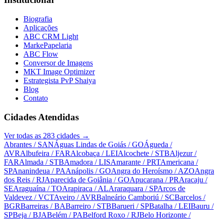
Biografia
Aplicações
ABC CRM Light
MarkePapelaria
ABC Flow
Conversor de Imagens
MKT Image Optimizer
Estrategista PvP Shaiya
Blog
Contato
Cidades Atendidas
Ver todas as
283
cidades →
Abrantes
/ SAN
Águas Lindas de Goiás
/ GO
Águeda
/
AVR
Albufeira
/ FAR
Alcobaça
/ LEI
Alcochete
/ STB
Aljezur
/
FAR
Almada
/ STB
Amadora
/ LIS
Amarante
/ PRT
Americana
/
SP
Ananindeua
/ PA
Anápolis
/ GO
Angra do Heroísmo
/ AZO
Angra
dos Reis
/ RJ
Aparecida de Goiânia
/ GO
Apucarana
/ PR
Aracaju
/
SE
Araguaína
/ TO
Arapiraca
/ AL
Araraquara
/ SP
Arcos de
Valdevez
/ VCT
Aveiro
/ AVR
Balneário Camboriú
/ SC
Barcelos
/
BGR
Barreiras
/ BA
Barreiro
/ STB
Barueri
/ SP
Batalha
/ LEI
Bauru
/
SP
Beja
/ BJA
Belém
/ PA
Belford Roxo
/ RJ
Belo Horizonte
/