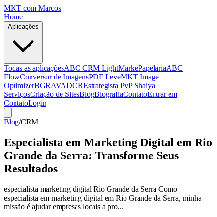
MKT
com Marcos
Home
Aplicações
Todas as aplicações
ABC CRM Light
MarkePapelaria
ABC
Flow
Conversor de Imagens
PDF Leve
MKT Image
Optimizer
BGRAVADOR
Estrategista PvP Shaiya
Serviços
Criação de Sites
Blog
Biografia
Contato
Entrar em
Contato
Login
Blog
/
CRM
Especialista em Marketing Digital em Rio
Grande da Serra: Transforme Seus
Resultados
especialista marketing digital Rio Grande da Serra Como
especialista em marketing digital em Rio Grande da Serra, minha
missão é ajudar empresas locais a pro...