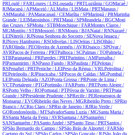
PR
Loulé
/ FAR
Loures
/ LIS
Lousada
/ PRT
Luziânia
/ GO
Macaé
/
RJ
Macapá
/ AP
Maceió
/ AL
Mafra
/ LIS
Maia
/ PRT
Manaus
/
AM
Marabá
/ PA
Maracanaú
/ CE
Marília
/ SP
Maringá
/ PR
Marinha
Grande
/ LEI
Matosinhos
/ PRT
Mauá
/ SP
Mirandela
/ BGC
Mogi
das Cruzes
/ SP
Moita
/ STB
Monchique
/ FAR
Montes Claros
/
MG
Montijo
/ STB
Mossoró
/ RN
Moura
/ BJA
Natal
/ RN
Nazaré
/
LEI
Niterói
/ RJ
Nossa Senhora do Socorro
/ SE
Nova Iguaçu
/
RJ
Novo Hamburgo
/ RS
Odivelas
/ LIS
Oeiras
/ LIS
Olhão
/
FAR
Olinda
/ PE
Oliveira de Azeméis
/ AVR
Osasco
/ SP
Ovar
/
AVR
Paços de Ferreira
/ PRT
Palhoça
/ SC
Palmas
/ TO
Palmela
/
STB
Paranaguá
/ PR
Paredes
/ PRT
Parintins
/ AM
Parnaíba
/
PI
Parnamirim
/ RN
Passo Fundo
/ RS
Paulista
/ PE
Pelotas
/
RS
Penafiel
/ PRT
Peniche
/ LEI
Peso da Régua
/ VRL
Petrolina
/
PE
Petrópolis
/ RJ
Piracicaba
/ SP
Poços de Caldas
/ MG
Pombal
/
LEI
Ponta Delgada
/ AZO
Ponta Grossa
/ PR
Ponte de Lima
/
VCT
Portalegre
/ PTG
Portimão
/ FAR
Porto
/ PRT
Porto Alegre
/
RS
Porto Velho
/ RO
Portugal
/ PT
Póvoa de Varzim
/ PRT
Praia
Grande
/ SP
Presidente Prudente
/ SP
Recife
/ PE
Reguengos de
Monsaraz
/ EVO
Ribeirão das Neves
/ MG
Ribeirão Preto
/ SP
Rio
Branco
/ AC
Rio Claro
/ SP
Rio de Janeiro
/ RJ
Rio Verde
/
GO
Rondonópolis
/ MT
Salvador
Santa Luzia
/ MG
Santa Maria
/
RS
Santa Maria da Feira
/ AVR
Santana
/ AP
Santarém
/
SAN
Santarém
/ PA
Santo André
/ SP
Santo Tirso
/ PRT
Santos
/
SP
São Bernardo do Campo
/ SP
São Brás de Alportel
/ FAR
São
Caetano do Sul
/ SP
São Carlos
/ SP
São Gonçalo
/ RJ
São João da