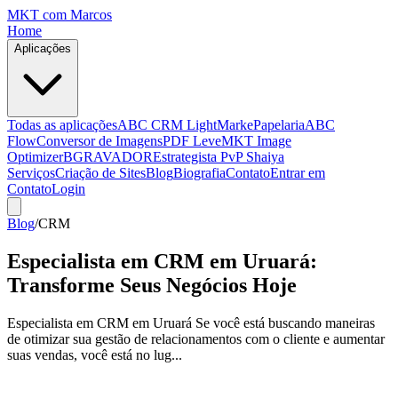
MKT
com Marcos
Home
Aplicações
Todas as aplicações
ABC CRM Light
MarkePapelaria
ABC
Flow
Conversor de Imagens
PDF Leve
MKT Image
Optimizer
BGRAVADOR
Estrategista PvP Shaiya
Serviços
Criação de Sites
Blog
Biografia
Contato
Entrar em
Contato
Login
Blog
/
CRM
Especialista em CRM em Uruará:
Transforme Seus Negócios Hoje
Especialista em CRM em Uruará Se você está buscando maneiras
de otimizar sua gestão de relacionamentos com o cliente e aumentar
suas vendas, você está no lug...