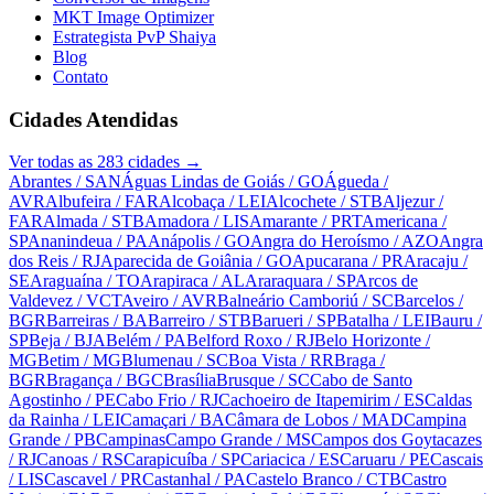
MKT Image Optimizer
Estrategista PvP Shaiya
Blog
Contato
Cidades Atendidas
Ver todas as
283
cidades →
Abrantes
/ SAN
Águas Lindas de Goiás
/ GO
Águeda
/
AVR
Albufeira
/ FAR
Alcobaça
/ LEI
Alcochete
/ STB
Aljezur
/
FAR
Almada
/ STB
Amadora
/ LIS
Amarante
/ PRT
Americana
/
SP
Ananindeua
/ PA
Anápolis
/ GO
Angra do Heroísmo
/ AZO
Angra
dos Reis
/ RJ
Aparecida de Goiânia
/ GO
Apucarana
/ PR
Aracaju
/
SE
Araguaína
/ TO
Arapiraca
/ AL
Araraquara
/ SP
Arcos de
Valdevez
/ VCT
Aveiro
/ AVR
Balneário Camboriú
/ SC
Barcelos
/
BGR
Barreiras
/ BA
Barreiro
/ STB
Barueri
/ SP
Batalha
/ LEI
Bauru
/
SP
Beja
/ BJA
Belém
/ PA
Belford Roxo
/ RJ
Belo Horizonte
/
MG
Betim
/ MG
Blumenau
/ SC
Boa Vista
/ RR
Braga
/
BGR
Bragança
/ BGC
Brasília
Brusque
/ SC
Cabo de Santo
Agostinho
/ PE
Cabo Frio
/ RJ
Cachoeiro de Itapemirim
/ ES
Caldas
da Rainha
/ LEI
Camaçari
/ BA
Câmara de Lobos
/ MAD
Campina
Grande
/ PB
Campinas
Campo Grande
/ MS
Campos dos Goytacazes
/ RJ
Canoas
/ RS
Carapicuíba
/ SP
Cariacica
/ ES
Caruaru
/ PE
Cascais
/ LIS
Cascavel
/ PR
Castanhal
/ PA
Castelo Branco
/ CTB
Castro