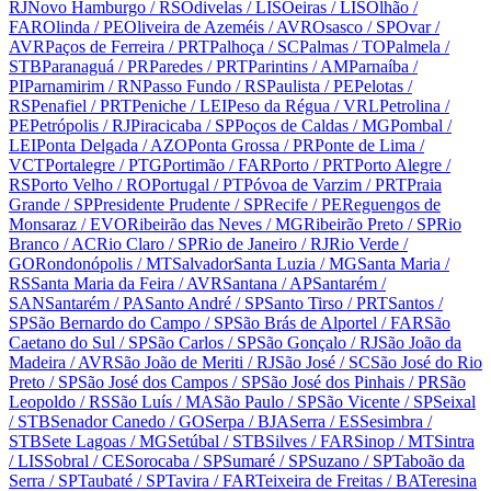
RJ
Novo Hamburgo
/ RS
Odivelas
/ LIS
Oeiras
/ LIS
Olhão
/
FAR
Olinda
/ PE
Oliveira de Azeméis
/ AVR
Osasco
/ SP
Ovar
/
AVR
Paços de Ferreira
/ PRT
Palhoça
/ SC
Palmas
/ TO
Palmela
/
STB
Paranaguá
/ PR
Paredes
/ PRT
Parintins
/ AM
Parnaíba
/
PI
Parnamirim
/ RN
Passo Fundo
/ RS
Paulista
/ PE
Pelotas
/
RS
Penafiel
/ PRT
Peniche
/ LEI
Peso da Régua
/ VRL
Petrolina
/
PE
Petrópolis
/ RJ
Piracicaba
/ SP
Poços de Caldas
/ MG
Pombal
/
LEI
Ponta Delgada
/ AZO
Ponta Grossa
/ PR
Ponte de Lima
/
VCT
Portalegre
/ PTG
Portimão
/ FAR
Porto
/ PRT
Porto Alegre
/
RS
Porto Velho
/ RO
Portugal
/ PT
Póvoa de Varzim
/ PRT
Praia
Grande
/ SP
Presidente Prudente
/ SP
Recife
/ PE
Reguengos de
Monsaraz
/ EVO
Ribeirão das Neves
/ MG
Ribeirão Preto
/ SP
Rio
Branco
/ AC
Rio Claro
/ SP
Rio de Janeiro
/ RJ
Rio Verde
/
GO
Rondonópolis
/ MT
Salvador
Santa Luzia
/ MG
Santa Maria
/
RS
Santa Maria da Feira
/ AVR
Santana
/ AP
Santarém
/
SAN
Santarém
/ PA
Santo André
/ SP
Santo Tirso
/ PRT
Santos
/
SP
São Bernardo do Campo
/ SP
São Brás de Alportel
/ FAR
São
Caetano do Sul
/ SP
São Carlos
/ SP
São Gonçalo
/ RJ
São João da
Madeira
/ AVR
São João de Meriti
/ RJ
São José
/ SC
São José do Rio
Preto
/ SP
São José dos Campos
/ SP
São José dos Pinhais
/ PR
São
Leopoldo
/ RS
São Luís
/ MA
São Paulo
/ SP
São Vicente
/ SP
Seixal
/ STB
Senador Canedo
/ GO
Serpa
/ BJA
Serra
/ ES
Sesimbra
/
STB
Sete Lagoas
/ MG
Setúbal
/ STB
Silves
/ FAR
Sinop
/ MT
Sintra
/ LIS
Sobral
/ CE
Sorocaba
/ SP
Sumaré
/ SP
Suzano
/ SP
Taboão da
Serra
/ SP
Taubaté
/ SP
Tavira
/ FAR
Teixeira de Freitas
/ BA
Teresina