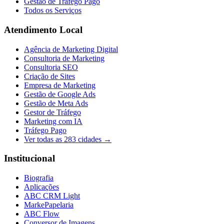
Gestão de Tráfego Pago
Todos os Serviços
Atendimento Local
Agência de Marketing Digital
Consultoria de Marketing
Consultoria SEO
Criação de Sites
Empresa de Marketing
Gestão de Google Ads
Gestão de Meta Ads
Gestor de Tráfego
Marketing com IA
Tráfego Pago
Ver todas as
283
cidades →
Institucional
Biografia
Aplicações
ABC CRM Light
MarkePapelaria
ABC Flow
Conversor de Imagens