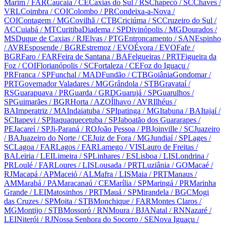
Marim
/ FAR
Caucaia
/ CE
Caxias do Sul
/ RS
Chapecó
/ SC
Chaves
/
VRL
Coimbra
/ COI
Colombo
/ PR
Condeixa-a-Nova
/
COI
Contagem
/ MG
Covilhã
/ CTB
Criciúma
/ SC
Cruzeiro do Sul
/
AC
Cuiabá
/ MT
Curitiba
Diadema
/ SP
Divinópolis
/ MG
Dourados
/
MS
Duque de Caxias
/ RJ
Elvas
/ PTG
Entroncamento
/ SAN
Espinho
/ AVR
Esposende
/ BGR
Estremoz
/ EVO
Évora
/ EVO
Fafe
/
BGR
Faro
/ FAR
Feira de Santana
/ BA
Felgueiras
/ PRT
Figueira da
Foz
/ COI
Florianópolis
/ SC
Fortaleza
/ CE
Foz do Iguaçu
/
PR
Franca
/ SP
Funchal
/ MAD
Fundão
/ CTB
Goiânia
Gondomar
/
PRT
Governador Valadares
/ MG
Grândola
/ STB
Gravataí
/
RS
Guarapuava
/ PR
Guarda
/ GRD
Guarujá
/ SP
Guarulhos
/
SP
Guimarães
/ BGR
Horta
/ AZO
Ílhavo
/ AVR
Ilhéus
/
BA
Imperatriz
/ MA
Indaiatuba
/ SP
Ipatinga
/ MG
Itabuna
/ BA
Itajaí
/
SC
Itapevi
/ SP
Itaquaquecetuba
/ SP
Jaboatão dos Guararapes
/
PE
Jacareí
/ SP
Ji-Paraná
/ RO
João Pessoa
/ PB
Joinville
/ SC
Juazeiro
/ BA
Juazeiro do Norte
/ CE
Juiz de Fora
/ MG
Jundiaí
/ SP
Lages
/
SC
Lagoa
/ FAR
Lagos
/ FAR
Lamego
/ VIS
Lauro de Freitas
/
BA
Leiria
/ LEI
Limeira
/ SP
Linhares
/ ES
Lisboa
/ LIS
Londrina
/
PR
Loulé
/ FAR
Loures
/ LIS
Lousada
/ PRT
Luziânia
/ GO
Macaé
/
RJ
Macapá
/ AP
Maceió
/ AL
Mafra
/ LIS
Maia
/ PRT
Manaus
/
AM
Marabá
/ PA
Maracanaú
/ CE
Marília
/ SP
Maringá
/ PR
Marinha
Grande
/ LEI
Matosinhos
/ PRT
Mauá
/ SP
Mirandela
/ BGC
Mogi
das Cruzes
/ SP
Moita
/ STB
Monchique
/ FAR
Montes Claros
/
MG
Montijo
/ STB
Mossoró
/ RN
Moura
/ BJA
Natal
/ RN
Nazaré
/
LEI
Niterói
/ RJ
Nossa Senhora do Socorro
/ SE
Nova Iguaçu
/