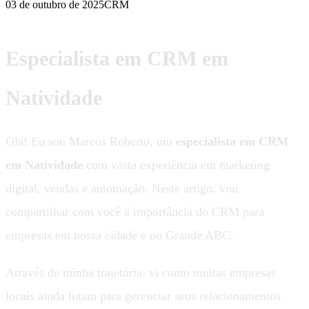
03 de outubro de 2025
CRM
Especialista em CRM em
Natividade
Olá! Eu sou Marcos Roberto, um
especialista em CRM
em Natividade
com vasta experiência em marketing
digital, vendas e automação. Neste artigo, vou
compartilhar com você a importância do CRM para
empresas em nossa cidade e no Grande ABC.
Através de minha trajetória, vi como muitas empresas
locais ainda lutam para gerenciar seus relacionamentos