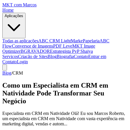
MKT
com Marcos
Home
Aplicações
Todas as aplicações
ABC CRM Light
MarkePapelaria
ABC
Flow
Conversor de Imagens
PDF Leve
MKT Image
Optimizer
BGRAVADOR
Estrategista PvP Shaiya
Serviços
Criação de Sites
Blog
Biografia
Contato
Entrar em
Contato
Login
Blog
/
CRM
Como um Especialista em CRM em
Natividade Pode Transformar Seu
Negócio
Especialista em CRM em Natividade Olá! Eu sou Marcos Roberto,
um especialista em CRM em Natividade com vasta experiência em
marketing digital, vendas e autom...