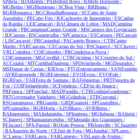
SP
Beja
/ BJA
Belém
/ PA
Belford Roxo
/ RJ
Belo Horizonte
/
MG
Betim
/ MG
Blumenau
/ SC
Boa Vista
/ RR
Braga
/
BGR
Bragança
/ BGC
Brasília
Brusque
/ SC
Cabo de Santo
Agostinho
/ PE
Cabo Frio
/ RJ
Cachoeiro de Itapemirim
/ ES
Caldas
da Rainha
/ LEI
Camaçari
/ BA
Câmara de Lobos
/ MAD
Campina
Grande
/ PB
Campinas
Campo Grande
/ MS
Campos dos Goytacazes
/ RJ
Canoas
/ RS
Carapicuíba
/ SP
Cariacica
/ ES
Caruaru
/ PE
Cascais
/ LIS
Cascavel
/ PR
Castanhal
/ PA
Castelo Branco
/ CTB
Castro
Marim
/ FAR
Caucaia
/ CE
Caxias do Sul
/ RS
Chapecó
/ SC
Chaves
/
VRL
Coimbra
/ COI
Colombo
/ PR
Condeixa-a-Nova
/
COI
Contagem
/ MG
Covilhã
/ CTB
Criciúma
/ SC
Cruzeiro do Sul
/
AC
Cuiabá
/ MT
Curitiba
Diadema
/ SP
Divinópolis
/ MG
Dourados
/
MS
Duque de Caxias
/ RJ
Elvas
/ PTG
Entroncamento
/ SAN
Espinho
/ AVR
Esposende
/ BGR
Estremoz
/ EVO
Évora
/ EVO
Fafe
/
BGR
Faro
/ FAR
Feira de Santana
/ BA
Felgueiras
/ PRT
Figueira da
Foz
/ COI
Florianópolis
/ SC
Fortaleza
/ CE
Foz do Iguaçu
/
PR
Franca
/ SP
Funchal
/ MAD
Fundão
/ CTB
Goiânia
Gondomar
/
PRT
Governador Valadares
/ MG
Grândola
/ STB
Gravataí
/
RS
Guarapuava
/ PR
Guarda
/ GRD
Guarujá
/ SP
Guarulhos
/
SP
Guimarães
/ BGR
Horta
/ AZO
Ílhavo
/ AVR
Ilhéus
/
BA
Imperatriz
/ MA
Indaiatuba
/ SP
Ipatinga
/ MG
Itabuna
/ BA
Itajaí
/
SC
Itapevi
/ SP
Itaquaquecetuba
/ SP
Jaboatão dos Guararapes
/
PE
Jacareí
/ SP
Ji-Paraná
/ RO
João Pessoa
/ PB
Joinville
/ SC
Juazeiro
/ BA
Juazeiro do Norte
/ CE
Juiz de Fora
/ MG
Jundiaí
/ SP
Lages
/
SC
Lagoa
/ FAR
Lagos
/ FAR
Lamego
/ VIS
Lauro de Freitas
/