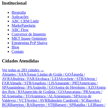
Institucional
Biografia
Aplicações
ABC CRM Light
MarkePapelaria
ABC Flow
Conversor de Imagens
MKT Image Optimizer
Estrategista PvP Shaiya
Blog
Contato
Cidades Atendidas
Ver todas as
283
cidades →
Abrantes
/ SAN
Águas Lindas de Goiás
/ GO
Águeda
/
AVR
Albufeira
/ FAR
Alcobaça
/ LEI
Alcochete
/ STB
Aljezur
/
FAR
Almada
/ STB
Amadora
/ LIS
Amarante
/ PRT
Americana
/
SP
Ananindeua
/ PA
Anápolis
/ GO
Angra do Heroísmo
/ AZO
Angra
dos Reis
/ RJ
Aparecida de Goiânia
/ GO
Apucarana
/ PR
Aracaju
/
SE
Araguaína
/ TO
Arapiraca
/ AL
Araraquara
/ SP
Arcos de
Valdevez
/ VCT
Aveiro
/ AVR
Balneário Camboriú
/ SC
Barcelos
/
BGR
Barreiras
/ BA
Barreiro
/ STB
Barueri
/ SP
Batalha
/ LEI
Bauru
/