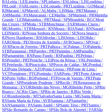
BA
Leiria
/ LEI
Limeira
/ SP
Linhares
/ ES
Lisboa
/ LIS
Londrina
/
PR
Loulé
/ FAR
Loures
/ LIS
Lousada
/ PRT
Luziânia
/ GO
Macaé
/
RJ
Macapá
/ AP
Maceió
/ AL
Mafra
/ LIS
Maia
/ PRT
Manaus
/
AM
Marabá
/ PA
Maracanaú
/ CE
Marília
/ SP
Maringá
/ PR
Marinha
Grande
/ LEI
Matosinhos
/ PRT
Mauá
/ SP
Mirandela
/ BGC
Mogi
das Cruzes
/ SP
Moita
/ STB
Monchique
/ FAR
Montes Claros
/
MG
Montijo
/ STB
Mossoró
/ RN
Moura
/ BJA
Natal
/ RN
Nazaré
/
LEI
Niterói
/ RJ
Nossa Senhora do Socorro
/ SE
Nova Iguaçu
/
RJ
Novo Hamburgo
/ RS
Odivelas
/ LIS
Oeiras
/ LIS
Olhão
/
FAR
Olinda
/ PE
Oliveira de Azeméis
/ AVR
Osasco
/ SP
Ovar
/
AVR
Paços de Ferreira
/ PRT
Palhoça
/ SC
Palmas
/ TO
Palmela
/
STB
Paranaguá
/ PR
Paredes
/ PRT
Parintins
/ AM
Parnaíba
/
PI
Parnamirim
/ RN
Passo Fundo
/ RS
Paulista
/ PE
Pelotas
/
RS
Penafiel
/ PRT
Peniche
/ LEI
Peso da Régua
/ VRL
Petrolina
/
PE
Petrópolis
/ RJ
Piracicaba
/ SP
Poços de Caldas
/ MG
Pombal
/
LEI
Ponta Delgada
/ AZO
Ponta Grossa
/ PR
Ponte de Lima
/
VCT
Portalegre
/ PTG
Portimão
/ FAR
Porto
/ PRT
Porto Alegre
/
RS
Porto Velho
/ RO
Portugal
/ PT
Póvoa de Varzim
/ PRT
Praia
Grande
/ SP
Presidente Prudente
/ SP
Recife
/ PE
Reguengos de
Monsaraz
/ EVO
Ribeirão das Neves
/ MG
Ribeirão Preto
/ SP
Rio
Branco
/ AC
Rio Claro
/ SP
Rio de Janeiro
/ RJ
Rio Verde
/
GO
Rondonópolis
/ MT
Salvador
Santa Luzia
/ MG
Santa Maria
/
RS
Santa Maria da Feira
/ AVR
Santana
/ AP
Santarém
/
SAN
Santarém
/ PA
Santo André
/ SP
Santo Tirso
/ PRT
Santos
/
SP
São Bernardo do Campo
/ SP
São Brás de Alportel
/ FAR
São