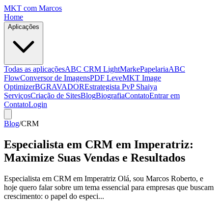
MKT
com Marcos
Home
Aplicações
Todas as aplicações
ABC CRM Light
MarkePapelaria
ABC
Flow
Conversor de Imagens
PDF Leve
MKT Image
Optimizer
BGRAVADOR
Estrategista PvP Shaiya
Serviços
Criação de Sites
Blog
Biografia
Contato
Entrar em
Contato
Login
Blog
/
CRM
Especialista em CRM em Imperatriz:
Maximize Suas Vendas e Resultados
Especialista em CRM em Imperatriz Olá, sou Marcos Roberto, e
hoje quero falar sobre um tema essencial para empresas que buscam
crescimento: o papel do especi...