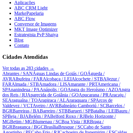
Aplicações
ABC CRM Light
MarkePapelaria
ABC Flow
Conversor de Imagens
MKT Image Optimizer
Estrategista PvP Shaiya
Blog
Contato
Cidades Atendidas
Ver todas as
283
cidades →
Abrantes
/ SAN
Águas Lindas de Goiás
/ GO
Águeda
/
AVR
Albufeira
/ FAR
Alcobaça
/ LEI
Alcochete
/ STB
Aljezur
/
FAR
Almada
/ STB
Amadora
/ LIS
Amarante
/ PRT
Americana
/
SP
Ananindeua
/ PA
Anápolis
/ GO
Angra do Heroísmo
/ AZO
Angra
dos Reis
/ RJ
Aparecida de Goiânia
/ GO
Apucarana
/ PR
Aracaju
/
SE
Araguaína
/ TO
Arapiraca
/ AL
Araraquara
/ SP
Arcos de
Valdevez
/ VCT
Aveiro
/ AVR
Balneário Camboriú
/ SC
Barcelos
/
BGR
Barreiras
/ BA
Barreiro
/ STB
Barueri
/ SP
Batalha
/ LEI
Bauru
/
SP
Beja
/ BJA
Belém
/ PA
Belford Roxo
/ RJ
Belo Horizonte
/
MG
Betim
/ MG
Blumenau
/ SC
Boa Vista
/ RR
Braga
/
BGR
Bragança
/ BGC
Brasília
Brusque
/ SC
Cabo de Santo
Agostinho
/ PE
Cabo Frio
/ RJ
Cachoeiro de Itapemirim
/ ES
Caldas