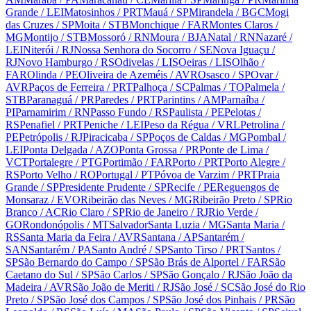
Grande
/ LEI
Matosinhos
/ PRT
Mauá
/ SP
Mirandela
/ BGC
Mogi
das Cruzes
/ SP
Moita
/ STB
Monchique
/ FAR
Montes Claros
/
MG
Montijo
/ STB
Mossoró
/ RN
Moura
/ BJA
Natal
/ RN
Nazaré
/
LEI
Niterói
/ RJ
Nossa Senhora do Socorro
/ SE
Nova Iguaçu
/
RJ
Novo Hamburgo
/ RS
Odivelas
/ LIS
Oeiras
/ LIS
Olhão
/
FAR
Olinda
/ PE
Oliveira de Azeméis
/ AVR
Osasco
/ SP
Ovar
/
AVR
Paços de Ferreira
/ PRT
Palhoça
/ SC
Palmas
/ TO
Palmela
/
STB
Paranaguá
/ PR
Paredes
/ PRT
Parintins
/ AM
Parnaíba
/
PI
Parnamirim
/ RN
Passo Fundo
/ RS
Paulista
/ PE
Pelotas
/
RS
Penafiel
/ PRT
Peniche
/ LEI
Peso da Régua
/ VRL
Petrolina
/
PE
Petrópolis
/ RJ
Piracicaba
/ SP
Poços de Caldas
/ MG
Pombal
/
LEI
Ponta Delgada
/ AZO
Ponta Grossa
/ PR
Ponte de Lima
/
VCT
Portalegre
/ PTG
Portimão
/ FAR
Porto
/ PRT
Porto Alegre
/
RS
Porto Velho
/ RO
Portugal
/ PT
Póvoa de Varzim
/ PRT
Praia
Grande
/ SP
Presidente Prudente
/ SP
Recife
/ PE
Reguengos de
Monsaraz
/ EVO
Ribeirão das Neves
/ MG
Ribeirão Preto
/ SP
Rio
Branco
/ AC
Rio Claro
/ SP
Rio de Janeiro
/ RJ
Rio Verde
/
GO
Rondonópolis
/ MT
Salvador
Santa Luzia
/ MG
Santa Maria
/
RS
Santa Maria da Feira
/ AVR
Santana
/ AP
Santarém
/
SAN
Santarém
/ PA
Santo André
/ SP
Santo Tirso
/ PRT
Santos
/
SP
São Bernardo do Campo
/ SP
São Brás de Alportel
/ FAR
São
Caetano do Sul
/ SP
São Carlos
/ SP
São Gonçalo
/ RJ
São João da
Madeira
/ AVR
São João de Meriti
/ RJ
São José
/ SC
São José do Rio
Preto
/ SP
São José dos Campos
/ SP
São José dos Pinhais
/ PR
São