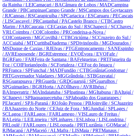
da Rainha
/ LEI
Camaçari
/ BA
Câmara de Lobos
/ MAD
Campina
Grande
/ PB
Campinas
Campo Grande
/ MS
Campos dos Goytacazes
/ RJ
Canoas
/ RS
Carapicuíba
/ SP
Cariacica
/ ES
Caruaru
/ PE
Cascais
/ LIS
Cascavel
/ PR
Castanhal
/ PA
Castelo Branco
/ CTB
Castro
Marim
/ FAR
Caucaia
/ CE
Caxias do Sul
/ RS
Chapecó
/ SC
Chaves
/
VRL
Coimbra
/ COI
Colombo
/ PR
Condeixa-a-Nova
/
COI
Contagem
/ MG
Covilhã
/ CTB
Criciúma
/ SC
Cruzeiro do Sul
/
AC
Cuiabá
/ MT
Curitiba
Diadema
/ SP
Divinópolis
/ MG
Dourados
/
MS
Duque de Caxias
/ RJ
Elvas
/ PTG
Entroncamento
/ SAN
Espinho
/ AVR
Esposende
/ BGR
Estremoz
/ EVO
Évora
/ EVO
Fafe
/
BGR
Faro
/ FAR
Feira de Santana
/ BA
Felgueiras
/ PRT
Figueira da
Foz
/ COI
Florianópolis
/ SC
Fortaleza
/ CE
Foz do Iguaçu
/
PR
Franca
/ SP
Funchal
/ MAD
Fundão
/ CTB
Goiânia
Gondomar
/
PRT
Governador Valadares
/ MG
Grândola
/ STB
Gravataí
/
RS
Guarapuava
/ PR
Guarda
/ GRD
Guarujá
/ SP
Guarulhos
/
SP
Guimarães
/ BGR
Horta
/ AZO
Ílhavo
/ AVR
Ilhéus
/
BA
Imperatriz
/ MA
Indaiatuba
/ SP
Ipatinga
/ MG
Itabuna
/ BA
Itajaí
/
SC
Itapevi
/ SP
Itaquaquecetuba
/ SP
Jaboatão dos Guararapes
/
PE
Jacareí
/ SP
Ji-Paraná
/ RO
João Pessoa
/ PB
Joinville
/ SC
Juazeiro
/ BA
Juazeiro do Norte
/ CE
Juiz de Fora
/ MG
Jundiaí
/ SP
Lages
/
SC
Lagoa
/ FAR
Lagos
/ FAR
Lamego
/ VIS
Lauro de Freitas
/
BA
Leiria
/ LEI
Limeira
/ SP
Linhares
/ ES
Lisboa
/ LIS
Londrina
/
PR
Loulé
/ FAR
Loures
/ LIS
Lousada
/ PRT
Luziânia
/ GO
Macaé
/
RJ
Macapá
/ AP
Maceió
/ AL
Mafra
/ LIS
Maia
/ PRT
Manaus
/
AM
Marabá
/ PA
Maracanaú
/ CE
Marília
/ SP
Maringá
/ PR
Marinha