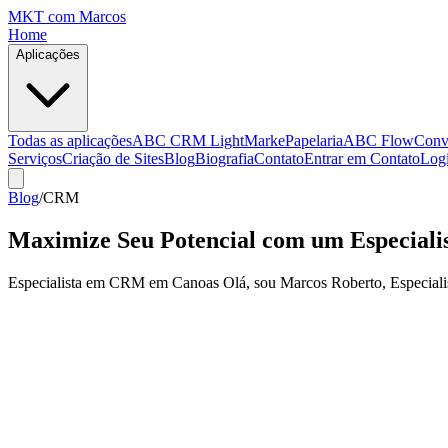
MKT
com Marcos
Home
Aplicações
Todas as aplicações
ABC CRM Light
MarkePapelaria
ABC Flow
Conv
Serviços
Criação de Sites
Blog
Biografia
Contato
Entrar em Contato
Log
Blog
/
CRM
Maximize Seu Potencial com um Especial
Especialista em CRM em Canoas Olá, sou Marcos Roberto, Especiali