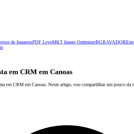
ersor de Imagens
PDF Leve
MKT Image Optimizer
BGRAVADOR
Estr
in
ista em CRM em Canoas
sta em CRM em Canoas. Neste artigo, vou compartilhar um pouco da m