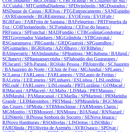
COI
Contagem
/ MG
Covilhã
/ CTB
Criciúma
/ SC
Cruzeiro do Sul
/
AC
Cuiabá
/ MT
Curitiba
Diadema
/ SP
Divinópolis
/ MG
Dourados
/
MS
Duque de Caxias
/ RJ
Elvas
/ PTG
Entroncamento
/ SAN
Espinho
/ AVR
Esposende
/ BGR
Estremoz
/ EVO
Évora
/ EVO
Fafe
/
BGR
Faro
/ FAR
Feira de Santana
/ BA
Felgueiras
/ PRT
Figueira da
Foz
/ COI
Florianópolis
/ SC
Fortaleza
/ CE
Foz do Iguaçu
/
PR
Franca
/ SP
Funchal
/ MAD
Fundão
/ CTB
Goiânia
Gondomar
/
PRT
Governador Valadares
/ MG
Grândola
/ STB
Gravataí
/
RS
Guarapuava
/ PR
Guarda
/ GRD
Guarujá
/ SP
Guarulhos
/
SP
Guimarães
/ BGR
Horta
/ AZO
Ílhavo
/ AVR
Ilhéus
/
BA
Imperatriz
/ MA
Indaiatuba
/ SP
Ipatinga
/ MG
Itabuna
/ BA
Itajaí
/
SC
Itapevi
/ SP
Itaquaquecetuba
/ SP
Jaboatão dos Guararapes
/
PE
Jacareí
/ SP
Ji-Paraná
/ RO
João Pessoa
/ PB
Joinville
/ SC
Juazeiro
/ BA
Juazeiro do Norte
/ CE
Juiz de Fora
/ MG
Jundiaí
/ SP
Lages
/
SC
Lagoa
/ FAR
Lagos
/ FAR
Lamego
/ VIS
Lauro de Freitas
/
BA
Leiria
/ LEI
Limeira
/ SP
Linhares
/ ES
Lisboa
/ LIS
Londrina
/
PR
Loulé
/ FAR
Loures
/ LIS
Lousada
/ PRT
Luziânia
/ GO
Macaé
/
RJ
Macapá
/ AP
Maceió
/ AL
Mafra
/ LIS
Maia
/ PRT
Manaus
/
AM
Marabá
/ PA
Maracanaú
/ CE
Marília
/ SP
Maringá
/ PR
Marinha
Grande
/ LEI
Matosinhos
/ PRT
Mauá
/ SP
Mirandela
/ BGC
Mogi
das Cruzes
/ SP
Moita
/ STB
Monchique
/ FAR
Montes Claros
/
MG
Montijo
/ STB
Mossoró
/ RN
Moura
/ BJA
Natal
/ RN
Nazaré
/
LEI
Niterói
/ RJ
Nossa Senhora do Socorro
/ SE
Nova Iguaçu
/
RJ
Novo Hamburgo
/ RS
Odivelas
/ LIS
Oeiras
/ LIS
Olhão
/
FAR
Olinda
/ PE
Oliveira de Azeméis
/ AVR
Osasco
/ SP
Ovar
/