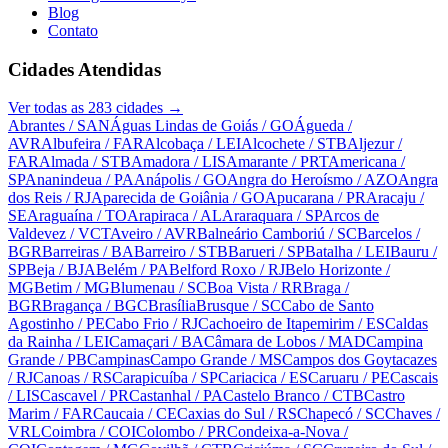
Blog
Contato
Cidades Atendidas
Ver todas as
283
cidades →
Abrantes
/ SAN
Águas Lindas de Goiás
/ GO
Águeda
/
AVR
Albufeira
/ FAR
Alcobaça
/ LEI
Alcochete
/ STB
Aljezur
/
FAR
Almada
/ STB
Amadora
/ LIS
Amarante
/ PRT
Americana
/
SP
Ananindeua
/ PA
Anápolis
/ GO
Angra do Heroísmo
/ AZO
Angra
dos Reis
/ RJ
Aparecida de Goiânia
/ GO
Apucarana
/ PR
Aracaju
/
SE
Araguaína
/ TO
Arapiraca
/ AL
Araraquara
/ SP
Arcos de
Valdevez
/ VCT
Aveiro
/ AVR
Balneário Camboriú
/ SC
Barcelos
/
BGR
Barreiras
/ BA
Barreiro
/ STB
Barueri
/ SP
Batalha
/ LEI
Bauru
/
SP
Beja
/ BJA
Belém
/ PA
Belford Roxo
/ RJ
Belo Horizonte
/
MG
Betim
/ MG
Blumenau
/ SC
Boa Vista
/ RR
Braga
/
BGR
Bragança
/ BGC
Brasília
Brusque
/ SC
Cabo de Santo
Agostinho
/ PE
Cabo Frio
/ RJ
Cachoeiro de Itapemirim
/ ES
Caldas
da Rainha
/ LEI
Camaçari
/ BA
Câmara de Lobos
/ MAD
Campina
Grande
/ PB
Campinas
Campo Grande
/ MS
Campos dos Goytacazes
/ RJ
Canoas
/ RS
Carapicuíba
/ SP
Cariacica
/ ES
Caruaru
/ PE
Cascais
/ LIS
Cascavel
/ PR
Castanhal
/ PA
Castelo Branco
/ CTB
Castro
Marim
/ FAR
Caucaia
/ CE
Caxias do Sul
/ RS
Chapecó
/ SC
Chaves
/
VRL
Coimbra
/ COI
Colombo
/ PR
Condeixa-a-Nova
/