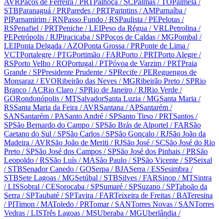
AVR
Paços de Ferreira
/ PRT
Palhoça
/ SC
Palmas
/ TO
Palmela
/
STB
Paranaguá
/ PR
Paredes
/ PRT
Parintins
/ AM
Parnaíba
/
PI
Parnamirim
/ RN
Passo Fundo
/ RS
Paulista
/ PE
Pelotas
/
RS
Penafiel
/ PRT
Peniche
/ LEI
Peso da Régua
/ VRL
Petrolina
/
PE
Petrópolis
/ RJ
Piracicaba
/ SP
Poços de Caldas
/ MG
Pombal
/
LEI
Ponta Delgada
/ AZO
Ponta Grossa
/ PR
Ponte de Lima
/
VCT
Portalegre
/ PTG
Portimão
/ FAR
Porto
/ PRT
Porto Alegre
/
RS
Porto Velho
/ RO
Portugal
/ PT
Póvoa de Varzim
/ PRT
Praia
Grande
/ SP
Presidente Prudente
/ SP
Recife
/ PE
Reguengos de
Monsaraz
/ EVO
Ribeirão das Neves
/ MG
Ribeirão Preto
/ SP
Rio
Branco
/ AC
Rio Claro
/ SP
Rio de Janeiro
/ RJ
Rio Verde
/
GO
Rondonópolis
/ MT
Salvador
Santa Luzia
/ MG
Santa Maria
/
RS
Santa Maria da Feira
/ AVR
Santana
/ AP
Santarém
/
SAN
Santarém
/ PA
Santo André
/ SP
Santo Tirso
/ PRT
Santos
/
SP
São Bernardo do Campo
/ SP
São Brás de Alportel
/ FAR
São
Caetano do Sul
/ SP
São Carlos
/ SP
São Gonçalo
/ RJ
São João da
Madeira
/ AVR
São João de Meriti
/ RJ
São José
/ SC
São José do Rio
Preto
/ SP
São José dos Campos
/ SP
São José dos Pinhais
/ PR
São
Leopoldo
/ RS
São Luís
/ MA
São Paulo
/ SP
São Vicente
/ SP
Seixal
/ STB
Senador Canedo
/ GO
Serpa
/ BJA
Serra
/ ES
Sesimbra
/
STB
Sete Lagoas
/ MG
Setúbal
/ STB
Silves
/ FAR
Sinop
/ MT
Sintra
/ LIS
Sobral
/ CE
Sorocaba
/ SP
Sumaré
/ SP
Suzano
/ SP
Taboão da
Serra
/ SP
Taubaté
/ SP
Tavira
/ FAR
Teixeira de Freitas
/ BA
Teresina
/ PI
Timon
/ MA
Toledo
/ PR
Tomar
/ SAN
Torres Novas
/ SAN
Torres
Vedras
/ LIS
Três Lagoas
/ MS
Uberaba
/ MG
Uberlândia
/