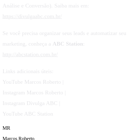
Análise e Conversão). Saiba mais em:
https://divulgaabc.com.br/
Se você precisa organizar seus leads e automatizar seu
marketing, conheça a
ABC Station
:
http://abcstation.com.br/
Links adicionais úteis:
YouTube Marcos Roberto |
Instagram Marcos Roberto |
Instagram Divulga ABC |
YouTube ABC Station
MR
Marcos Roberto