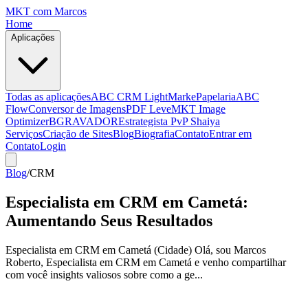
MKT
com Marcos
Home
Aplicações
Todas as aplicações
ABC CRM Light
MarkePapelaria
ABC
Flow
Conversor de Imagens
PDF Leve
MKT Image
Optimizer
BGRAVADOR
Estrategista PvP Shaiya
Serviços
Criação de Sites
Blog
Biografia
Contato
Entrar em
Contato
Login
Blog
/
CRM
Especialista em CRM em Cametá:
Aumentando Seus Resultados
Especialista em CRM em Cametá (Cidade) Olá, sou Marcos
Roberto, Especialista em CRM em Cametá e venho compartilhar
com você insights valiosos sobre como a ge...