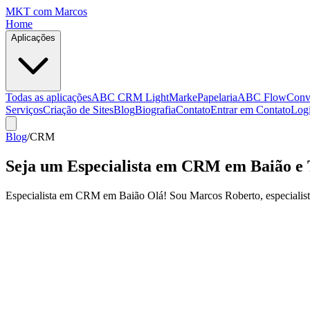
MKT
com Marcos
Home
Aplicações
Todas as aplicações
ABC CRM Light
MarkePapelaria
ABC Flow
Conv
Serviços
Criação de Sites
Blog
Biografia
Contato
Entrar em Contato
Log
Blog
/
CRM
Seja um Especialista em CRM em Baião e 
Especialista em CRM em Baião Olá! Sou Marcos Roberto, especialista