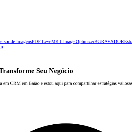
ersor de Imagens
PDF Leve
MKT Image Optimizer
BGRAVADOR
Estr
in
Transforme Seu Negócio
 em CRM em Baião e estou aqui para compartilhar estratégias valiosas 