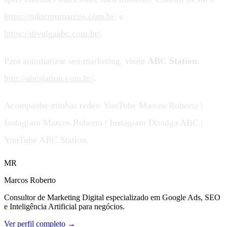
https://mktcommarcos.com.br/
e
https://divulgaabc.com.br/
.
Para automatizar seu marketing, visite
ABC Station
:
http://abcstation.com.br/
.
Acompanhe minhas redes: YouTube Marcos Roberto |
Instagram Marcos Roberto | Instagram Divulga ABC |
YouTube ABC Station.
MR
Marcos Roberto
Consultor de Marketing Digital especializado em Google Ads, SEO
e Inteligência Artificial para negócios.
Ver perfil completo →