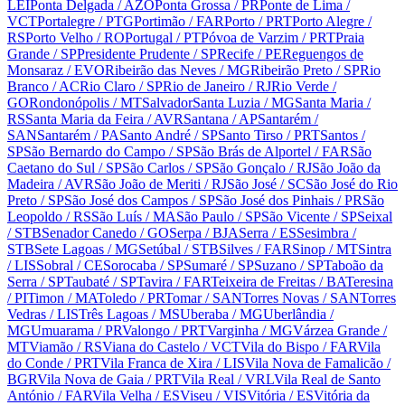
LEI
Ponta Delgada
/ AZO
Ponta Grossa
/ PR
Ponte de Lima
/
VCT
Portalegre
/ PTG
Portimão
/ FAR
Porto
/ PRT
Porto Alegre
/
RS
Porto Velho
/ RO
Portugal
/ PT
Póvoa de Varzim
/ PRT
Praia
Grande
/ SP
Presidente Prudente
/ SP
Recife
/ PE
Reguengos de
Monsaraz
/ EVO
Ribeirão das Neves
/ MG
Ribeirão Preto
/ SP
Rio
Branco
/ AC
Rio Claro
/ SP
Rio de Janeiro
/ RJ
Rio Verde
/
GO
Rondonópolis
/ MT
Salvador
Santa Luzia
/ MG
Santa Maria
/
RS
Santa Maria da Feira
/ AVR
Santana
/ AP
Santarém
/
SAN
Santarém
/ PA
Santo André
/ SP
Santo Tirso
/ PRT
Santos
/
SP
São Bernardo do Campo
/ SP
São Brás de Alportel
/ FAR
São
Caetano do Sul
/ SP
São Carlos
/ SP
São Gonçalo
/ RJ
São João da
Madeira
/ AVR
São João de Meriti
/ RJ
São José
/ SC
São José do Rio
Preto
/ SP
São José dos Campos
/ SP
São José dos Pinhais
/ PR
São
Leopoldo
/ RS
São Luís
/ MA
São Paulo
/ SP
São Vicente
/ SP
Seixal
/ STB
Senador Canedo
/ GO
Serpa
/ BJA
Serra
/ ES
Sesimbra
/
STB
Sete Lagoas
/ MG
Setúbal
/ STB
Silves
/ FAR
Sinop
/ MT
Sintra
/ LIS
Sobral
/ CE
Sorocaba
/ SP
Sumaré
/ SP
Suzano
/ SP
Taboão da
Serra
/ SP
Taubaté
/ SP
Tavira
/ FAR
Teixeira de Freitas
/ BA
Teresina
/ PI
Timon
/ MA
Toledo
/ PR
Tomar
/ SAN
Torres Novas
/ SAN
Torres
Vedras
/ LIS
Três Lagoas
/ MS
Uberaba
/ MG
Uberlândia
/
MG
Umuarama
/ PR
Valongo
/ PRT
Varginha
/ MG
Várzea Grande
/
MT
Viamão
/ RS
Viana do Castelo
/ VCT
Vila do Bispo
/ FAR
Vila
do Conde
/ PRT
Vila Franca de Xira
/ LIS
Vila Nova de Famalicão
/
BGR
Vila Nova de Gaia
/ PRT
Vila Real
/ VRL
Vila Real de Santo
António
/ FAR
Vila Velha
/ ES
Viseu
/ VIS
Vitória
/ ES
Vitória da