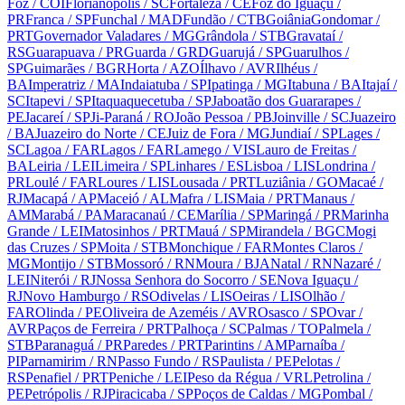
Foz
/ COI
Florianópolis
/ SC
Fortaleza
/ CE
Foz do Iguaçu
/
PR
Franca
/ SP
Funchal
/ MAD
Fundão
/ CTB
Goiânia
Gondomar
/
PRT
Governador Valadares
/ MG
Grândola
/ STB
Gravataí
/
RS
Guarapuava
/ PR
Guarda
/ GRD
Guarujá
/ SP
Guarulhos
/
SP
Guimarães
/ BGR
Horta
/ AZO
Ílhavo
/ AVR
Ilhéus
/
BA
Imperatriz
/ MA
Indaiatuba
/ SP
Ipatinga
/ MG
Itabuna
/ BA
Itajaí
/
SC
Itapevi
/ SP
Itaquaquecetuba
/ SP
Jaboatão dos Guararapes
/
PE
Jacareí
/ SP
Ji-Paraná
/ RO
João Pessoa
/ PB
Joinville
/ SC
Juazeiro
/ BA
Juazeiro do Norte
/ CE
Juiz de Fora
/ MG
Jundiaí
/ SP
Lages
/
SC
Lagoa
/ FAR
Lagos
/ FAR
Lamego
/ VIS
Lauro de Freitas
/
BA
Leiria
/ LEI
Limeira
/ SP
Linhares
/ ES
Lisboa
/ LIS
Londrina
/
PR
Loulé
/ FAR
Loures
/ LIS
Lousada
/ PRT
Luziânia
/ GO
Macaé
/
RJ
Macapá
/ AP
Maceió
/ AL
Mafra
/ LIS
Maia
/ PRT
Manaus
/
AM
Marabá
/ PA
Maracanaú
/ CE
Marília
/ SP
Maringá
/ PR
Marinha
Grande
/ LEI
Matosinhos
/ PRT
Mauá
/ SP
Mirandela
/ BGC
Mogi
das Cruzes
/ SP
Moita
/ STB
Monchique
/ FAR
Montes Claros
/
MG
Montijo
/ STB
Mossoró
/ RN
Moura
/ BJA
Natal
/ RN
Nazaré
/
LEI
Niterói
/ RJ
Nossa Senhora do Socorro
/ SE
Nova Iguaçu
/
RJ
Novo Hamburgo
/ RS
Odivelas
/ LIS
Oeiras
/ LIS
Olhão
/
FAR
Olinda
/ PE
Oliveira de Azeméis
/ AVR
Osasco
/ SP
Ovar
/
AVR
Paços de Ferreira
/ PRT
Palhoça
/ SC
Palmas
/ TO
Palmela
/
STB
Paranaguá
/ PR
Paredes
/ PRT
Parintins
/ AM
Parnaíba
/
PI
Parnamirim
/ RN
Passo Fundo
/ RS
Paulista
/ PE
Pelotas
/
RS
Penafiel
/ PRT
Peniche
/ LEI
Peso da Régua
/ VRL
Petrolina
/
PE
Petrópolis
/ RJ
Piracicaba
/ SP
Poços de Caldas
/ MG
Pombal
/