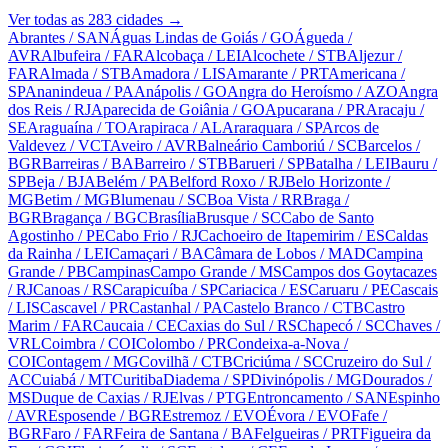
Ver todas as
283
cidades →
Abrantes
/ SAN
Águas Lindas de Goiás
/ GO
Águeda
/
AVR
Albufeira
/ FAR
Alcobaça
/ LEI
Alcochete
/ STB
Aljezur
/
FAR
Almada
/ STB
Amadora
/ LIS
Amarante
/ PRT
Americana
/
SP
Ananindeua
/ PA
Anápolis
/ GO
Angra do Heroísmo
/ AZO
Angra
dos Reis
/ RJ
Aparecida de Goiânia
/ GO
Apucarana
/ PR
Aracaju
/
SE
Araguaína
/ TO
Arapiraca
/ AL
Araraquara
/ SP
Arcos de
Valdevez
/ VCT
Aveiro
/ AVR
Balneário Camboriú
/ SC
Barcelos
/
BGR
Barreiras
/ BA
Barreiro
/ STB
Barueri
/ SP
Batalha
/ LEI
Bauru
/
SP
Beja
/ BJA
Belém
/ PA
Belford Roxo
/ RJ
Belo Horizonte
/
MG
Betim
/ MG
Blumenau
/ SC
Boa Vista
/ RR
Braga
/
BGR
Bragança
/ BGC
Brasília
Brusque
/ SC
Cabo de Santo
Agostinho
/ PE
Cabo Frio
/ RJ
Cachoeiro de Itapemirim
/ ES
Caldas
da Rainha
/ LEI
Camaçari
/ BA
Câmara de Lobos
/ MAD
Campina
Grande
/ PB
Campinas
Campo Grande
/ MS
Campos dos Goytacazes
/ RJ
Canoas
/ RS
Carapicuíba
/ SP
Cariacica
/ ES
Caruaru
/ PE
Cascais
/ LIS
Cascavel
/ PR
Castanhal
/ PA
Castelo Branco
/ CTB
Castro
Marim
/ FAR
Caucaia
/ CE
Caxias do Sul
/ RS
Chapecó
/ SC
Chaves
/
VRL
Coimbra
/ COI
Colombo
/ PR
Condeixa-a-Nova
/
COI
Contagem
/ MG
Covilhã
/ CTB
Criciúma
/ SC
Cruzeiro do Sul
/
AC
Cuiabá
/ MT
Curitiba
Diadema
/ SP
Divinópolis
/ MG
Dourados
/
MS
Duque de Caxias
/ RJ
Elvas
/ PTG
Entroncamento
/ SAN
Espinho
/ AVR
Esposende
/ BGR
Estremoz
/ EVO
Évora
/ EVO
Fafe
/
BGR
Faro
/ FAR
Feira de Santana
/ BA
Felgueiras
/ PRT
Figueira da