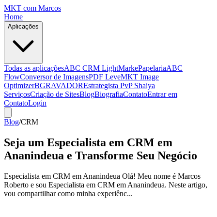
MKT
com Marcos
Home
Aplicações
Todas as aplicações
ABC CRM Light
MarkePapelaria
ABC
Flow
Conversor de Imagens
PDF Leve
MKT Image
Optimizer
BGRAVADOR
Estrategista PvP Shaiya
Serviços
Criação de Sites
Blog
Biografia
Contato
Entrar em
Contato
Login
Blog
/
CRM
Seja um Especialista em CRM em
Ananindeua e Transforme Seu Negócio
Especialista em CRM em Ananindeua Olá! Meu nome é Marcos
Roberto e sou Especialista em CRM em Ananindeua. Neste artigo,
vou compartilhar como minha experiênc...