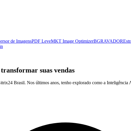
ersor de Imagens
PDF Leve
MKT Image Optimizer
BGRAVADOR
Estr
in
 transformar suas vendas
itrix24 Brasil. Nos últimos anos, tenho explorado como a Inteligência Ar