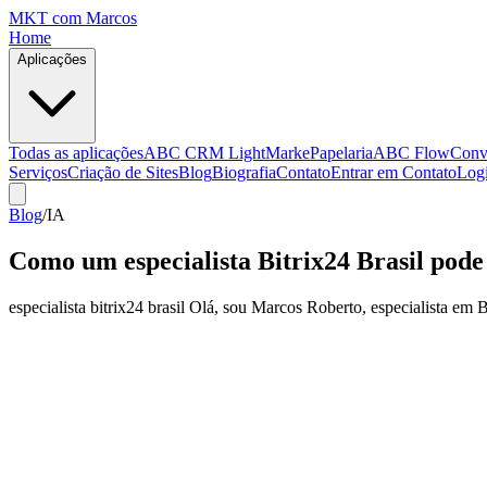
MKT
com Marcos
Home
Aplicações
Todas as aplicações
ABC CRM Light
MarkePapelaria
ABC Flow
Conv
Serviços
Criação de Sites
Blog
Biografia
Contato
Entrar em Contato
Log
Blog
/
IA
Como um especialista Bitrix24 Brasil pode
especialista bitrix24 brasil Olá, sou Marcos Roberto, especialista em B