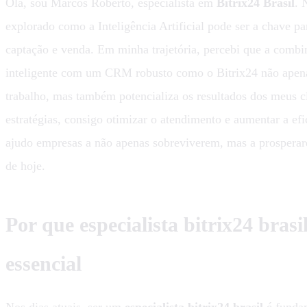
Olá, sou Marcos Roberto, especialista em
Bitrix24 Brasil
. 
explorado como a Inteligência Artificial pode ser a chave pa
captação e venda. Em minha trajetória, percebi que a comb
inteligente com um CRM robusto como o Bitrix24 não apena
trabalho, mas também potencializa os resultados dos meus cl
estratégias, consigo otimizar o atendimento e aumentar a ef
ajudo empresas a não apenas sobreviverem, mas a prospera
de hoje.
Por que especialista bitrix24 brasi
essencial
Nos dias atuais, ser um
especialista bitrix24 brasil
é fundam