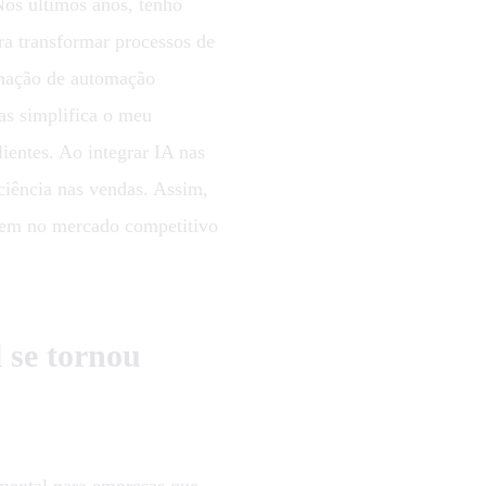
Nos últimos anos, tenho
ra transformar processos de
inação de automação
s simplifica o meu
ientes. Ao integrar IA nas
iciência nas vendas. Assim,
rem no mercado competitivo
l se tornou
ental para empresas que