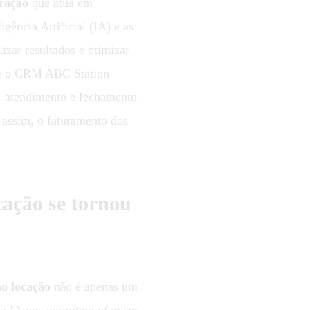
ocação
que atua em
igência Artificial (IA) e as
izar resultados e otimizar
 é o CRM ABC Station
o, atendimento e fechamento
 assim, o faturamento dos
cação se tornou
ão locação
não é apenas um
 a IA nos permitem oferecer