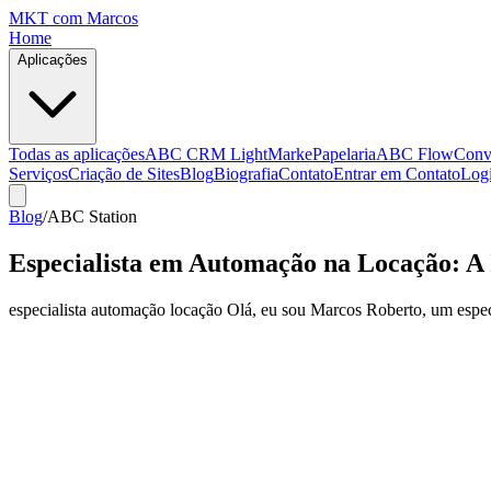
MKT
com Marcos
Home
Aplicações
Todas as aplicações
ABC CRM Light
MarkePapelaria
ABC Flow
Conv
Serviços
Criação de Sites
Blog
Biografia
Contato
Entrar em Contato
Log
Blog
/
ABC Station
Especialista em Automação na Locação: A 
especialista automação locação Olá, eu sou Marcos Roberto, um especi