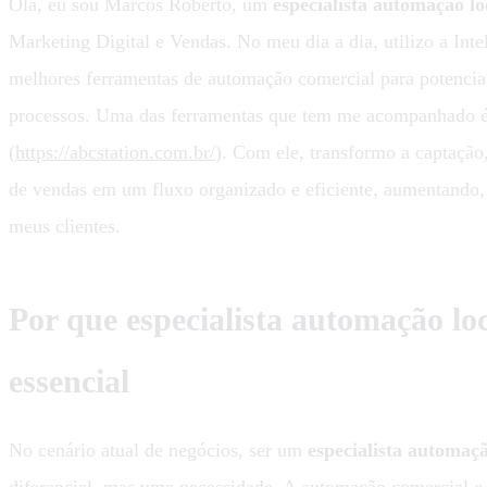
Olá, eu sou Marcos Roberto, um
especialista automação l
Marketing Digital e Vendas. No meu dia a dia, utilizo a Intel
melhores ferramentas de automação comercial para potencial
processos. Uma das ferramentas que tem me acompanhado
(
https://abcstation.com.br/
). Com ele, transformo a captaçã
de vendas em um fluxo organizado e eficiente, aumentando,
meus clientes.
Por que especialista automação lo
essencial
No cenário atual de negócios, ser um
especialista automaç
diferencial, mas uma necessidade. A automação comercial e