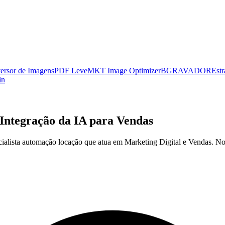
ersor de Imagens
PDF Leve
MKT Image Optimizer
BGRAVADOR
Estr
in
Integração da IA para Vendas
alista automação locação que atua em Marketing Digital e Vendas. No me