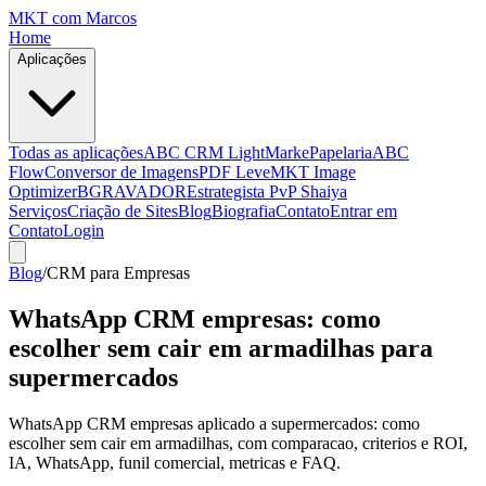
MKT
com Marcos
Home
Aplicações
Todas as aplicações
ABC CRM Light
MarkePapelaria
ABC
Flow
Conversor de Imagens
PDF Leve
MKT Image
Optimizer
BGRAVADOR
Estrategista PvP Shaiya
Serviços
Criação de Sites
Blog
Biografia
Contato
Entrar em
Contato
Login
Blog
/
CRM para Empresas
WhatsApp CRM empresas: como
escolher sem cair em armadilhas para
supermercados
WhatsApp CRM empresas aplicado a supermercados: como
escolher sem cair em armadilhas, com comparacao, criterios e ROI,
IA, WhatsApp, funil comercial, metricas e FAQ.