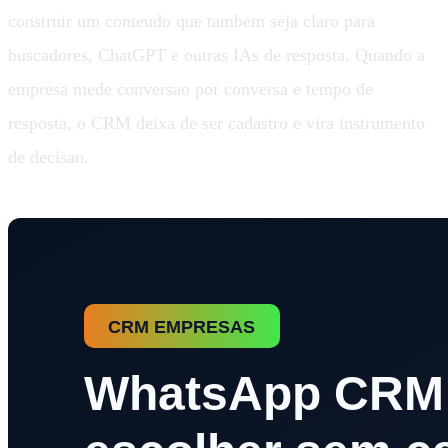
construir um conteudo que tambem seja claro para
buscadores, ChatGPT e outras IAs de resposta. Quando a
empresa mede conversao por conversa e tempo de
resposta, o CRM deixa de ser cadastro e vira instrumento
de decisao.