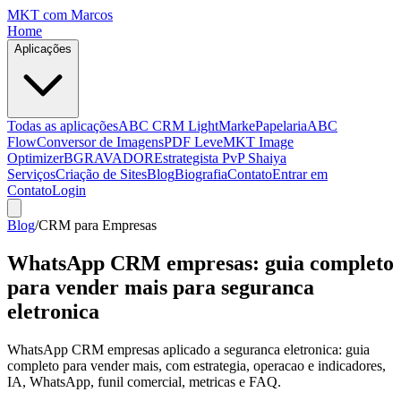
MKT
com Marcos
Home
Aplicações
Todas as aplicações
ABC CRM Light
MarkePapelaria
ABC
Flow
Conversor de Imagens
PDF Leve
MKT Image
Optimizer
BGRAVADOR
Estrategista PvP Shaiya
Serviços
Criação de Sites
Blog
Biografia
Contato
Entrar em
Contato
Login
Blog
/
CRM para Empresas
WhatsApp CRM empresas: guia completo
para vender mais para seguranca
eletronica
WhatsApp CRM empresas aplicado a seguranca eletronica: guia
completo para vender mais, com estrategia, operacao e indicadores,
IA, WhatsApp, funil comercial, metricas e FAQ.