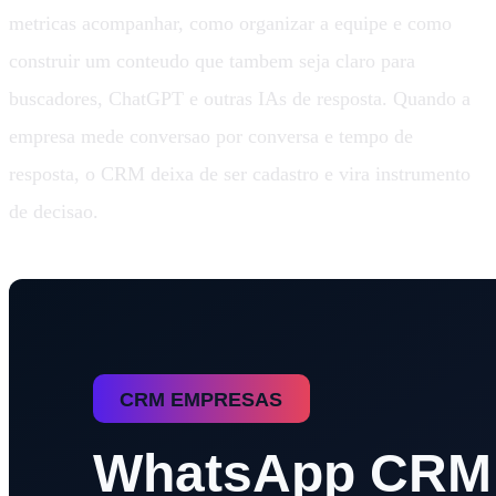
metricas acompanhar, como organizar a equipe e como
construir um conteudo que tambem seja claro para
buscadores, ChatGPT e outras IAs de resposta. Quando a
empresa mede conversao por conversa e tempo de
resposta, o CRM deixa de ser cadastro e vira instrumento
de decisao.