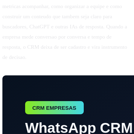
metricas acompanhar, como organizar a equipe e como
construir um conteudo que tambem seja claro para
buscadores, ChatGPT e outras IAs de resposta. Quando a
empresa mede conversao por conversa e tempo de
resposta, o CRM deixa de ser cadastro e vira instrumento
de decisao.