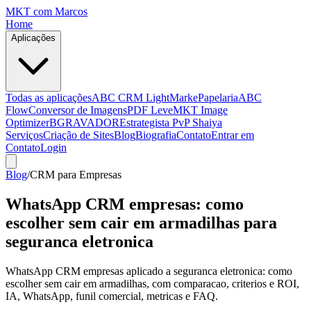
MKT
com Marcos
Home
Aplicações
Todas as aplicações
ABC CRM Light
MarkePapelaria
ABC
Flow
Conversor de Imagens
PDF Leve
MKT Image
Optimizer
BGRAVADOR
Estrategista PvP Shaiya
Serviços
Criação de Sites
Blog
Biografia
Contato
Entrar em
Contato
Login
Blog
/
CRM para Empresas
WhatsApp CRM empresas: como
escolher sem cair em armadilhas para
seguranca eletronica
WhatsApp CRM empresas aplicado a seguranca eletronica: como
escolher sem cair em armadilhas, com comparacao, criterios e ROI,
IA, WhatsApp, funil comercial, metricas e FAQ.