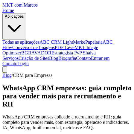
MKT
com Marcos
Home
Aplicações
Todas as aplicações
ABC CRM Light
MarkePapelaria
ABC
Flow
Conversor de Imagens
PDF Leve
MKT Image
Optimizer
BGRAVADOR
Estrategista PvP Shaiya
Serviços
Criação de Sites
Blog
Biografia
Contato
Entrar em
Contato
Login
Blog
/
CRM para Empresas
WhatsApp CRM empresas: guia completo
para vender mais para recrutamento e
RH
WhatsApp CRM empresas aplicado a recrutamento e RH: guia
completo para vender mais, com estrategia, operacao e indicadores,
IA, WhatsApp, funil comercial, metricas e FAQ.