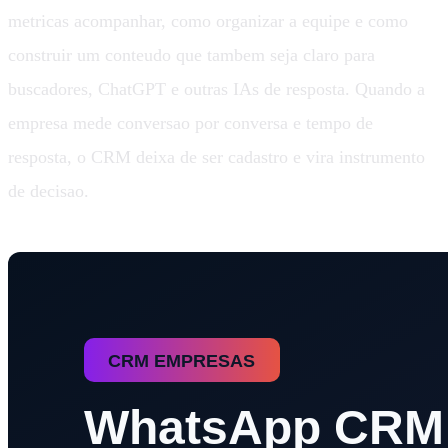
metricas acompanhar, como organizar a equipe e como
construir um conteudo que tambem seja claro para
buscadores, ChatGPT e outras IAs de resposta. Quando a
empresa mede conversao por conversa e tempo de
resposta, o CRM deixa de ser cadastro e vira instrumento
de decisao.