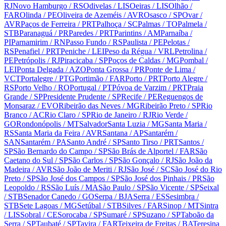
RJ
Novo Hamburgo
/ RS
Odivelas
/ LIS
Oeiras
/ LIS
Olhão
/
FAR
Olinda
/ PE
Oliveira de Azeméis
/ AVR
Osasco
/ SP
Ovar
/
AVR
Paços de Ferreira
/ PRT
Palhoça
/ SC
Palmas
/ TO
Palmela
/
STB
Paranaguá
/ PR
Paredes
/ PRT
Parintins
/ AM
Parnaíba
/
PI
Parnamirim
/ RN
Passo Fundo
/ RS
Paulista
/ PE
Pelotas
/
RS
Penafiel
/ PRT
Peniche
/ LEI
Peso da Régua
/ VRL
Petrolina
/
PE
Petrópolis
/ RJ
Piracicaba
/ SP
Poços de Caldas
/ MG
Pombal
/
LEI
Ponta Delgada
/ AZO
Ponta Grossa
/ PR
Ponte de Lima
/
VCT
Portalegre
/ PTG
Portimão
/ FAR
Porto
/ PRT
Porto Alegre
/
RS
Porto Velho
/ RO
Portugal
/ PT
Póvoa de Varzim
/ PRT
Praia
Grande
/ SP
Presidente Prudente
/ SP
Recife
/ PE
Reguengos de
Monsaraz
/ EVO
Ribeirão das Neves
/ MG
Ribeirão Preto
/ SP
Rio
Branco
/ AC
Rio Claro
/ SP
Rio de Janeiro
/ RJ
Rio Verde
/
GO
Rondonópolis
/ MT
Salvador
Santa Luzia
/ MG
Santa Maria
/
RS
Santa Maria da Feira
/ AVR
Santana
/ AP
Santarém
/
SAN
Santarém
/ PA
Santo André
/ SP
Santo Tirso
/ PRT
Santos
/
SP
São Bernardo do Campo
/ SP
São Brás de Alportel
/ FAR
São
Caetano do Sul
/ SP
São Carlos
/ SP
São Gonçalo
/ RJ
São João da
Madeira
/ AVR
São João de Meriti
/ RJ
São José
/ SC
São José do Rio
Preto
/ SP
São José dos Campos
/ SP
São José dos Pinhais
/ PR
São
Leopoldo
/ RS
São Luís
/ MA
São Paulo
/ SP
São Vicente
/ SP
Seixal
/ STB
Senador Canedo
/ GO
Serpa
/ BJA
Serra
/ ES
Sesimbra
/
STB
Sete Lagoas
/ MG
Setúbal
/ STB
Silves
/ FAR
Sinop
/ MT
Sintra
/ LIS
Sobral
/ CE
Sorocaba
/ SP
Sumaré
/ SP
Suzano
/ SP
Taboão da
Serra
/ SP
Taubaté
/ SP
Tavira
/ FAR
Teixeira de Freitas
/ BA
Teresina