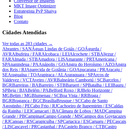
Conversor de Imagens
MKT Image Optimizer
Estrategista PvP Shaiya
Blog
Contato
Cidades Atendidas
Ver todas as
283
cidades →
Abrantes
/ SAN
Águas Lindas de Goiás
/ GO
Águeda
/
AVR
Albufeira
/ FAR
Alcobaça
/ LEI
Alcochete
/ STB
Aljezur
/
FAR
Almada
/ STB
Amadora
/ LIS
Amarante
/ PRT
Americana
/
SP
Ananindeua
/ PA
Anápolis
/ GO
Angra do Heroísmo
/ AZO
Angra
dos Reis
/ RJ
Aparecida de Goiânia
/ GO
Apucarana
/ PR
Aracaju
/
SE
Araguaína
/ TO
Arapiraca
/ AL
Araraquara
/ SP
Arcos de
Valdevez
/ VCT
Aveiro
/ AVR
Balneário Camboriú
/ SC
Barcelos
/
BGR
Barreiras
/ BA
Barreiro
/ STB
Barueri
/ SP
Batalha
/ LEI
Bauru
/
SP
Beja
/ BJA
Belém
/ PA
Belford Roxo
/ RJ
Belo Horizonte
/
MG
Betim
/ MG
Blumenau
/ SC
Boa Vista
/ RR
Braga
/
BGR
Bragança
/ BGC
Brasília
Brusque
/ SC
Cabo de Santo
Agostinho
/ PE
Cabo Frio
/ RJ
Cachoeiro de Itapemirim
/ ES
Caldas
da Rainha
/ LEI
Camaçari
/ BA
Câmara de Lobos
/ MAD
Campina
Grande
/ PB
Campinas
Campo Grande
/ MS
Campos dos Goytacazes
/ RJ
Canoas
/ RS
Carapicuíba
/ SP
Cariacica
/ ES
Caruaru
/ PE
Cascais
/ LIS
Cascavel
/ PR
Castanhal
/ PA
Castelo Branco
/ CTB
Castro