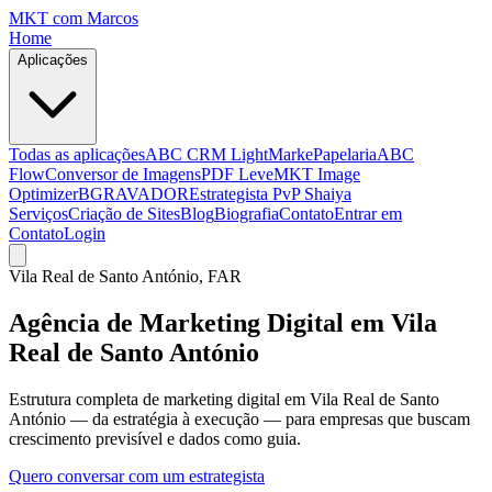
MKT
com Marcos
Home
Aplicações
Todas as aplicações
ABC CRM Light
MarkePapelaria
ABC
Flow
Conversor de Imagens
PDF Leve
MKT Image
Optimizer
BGRAVADOR
Estrategista PvP Shaiya
Serviços
Criação de Sites
Blog
Biografia
Contato
Entrar em
Contato
Login
Vila Real de Santo António
, FAR
Agência de Marketing Digital em Vila
Real de Santo António
Estrutura completa de marketing digital em Vila Real de Santo
António — da estratégia à execução — para empresas que buscam
crescimento previsível e dados como guia.
Quero conversar com um estrategista