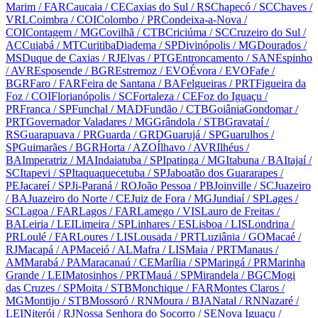
Marim
/ FAR
Caucaia
/ CE
Caxias do Sul
/ RS
Chapecó
/ SC
Chaves
/
VRL
Coimbra
/ COI
Colombo
/ PR
Condeixa-a-Nova
/
COI
Contagem
/ MG
Covilhã
/ CTB
Criciúma
/ SC
Cruzeiro do Sul
/
AC
Cuiabá
/ MT
Curitiba
Diadema
/ SP
Divinópolis
/ MG
Dourados
/
MS
Duque de Caxias
/ RJ
Elvas
/ PTG
Entroncamento
/ SAN
Espinho
/ AVR
Esposende
/ BGR
Estremoz
/ EVO
Évora
/ EVO
Fafe
/
BGR
Faro
/ FAR
Feira de Santana
/ BA
Felgueiras
/ PRT
Figueira da
Foz
/ COI
Florianópolis
/ SC
Fortaleza
/ CE
Foz do Iguaçu
/
PR
Franca
/ SP
Funchal
/ MAD
Fundão
/ CTB
Goiânia
Gondomar
/
PRT
Governador Valadares
/ MG
Grândola
/ STB
Gravataí
/
RS
Guarapuava
/ PR
Guarda
/ GRD
Guarujá
/ SP
Guarulhos
/
SP
Guimarães
/ BGR
Horta
/ AZO
Ílhavo
/ AVR
Ilhéus
/
BA
Imperatriz
/ MA
Indaiatuba
/ SP
Ipatinga
/ MG
Itabuna
/ BA
Itajaí
/
SC
Itapevi
/ SP
Itaquaquecetuba
/ SP
Jaboatão dos Guararapes
/
PE
Jacareí
/ SP
Ji-Paraná
/ RO
João Pessoa
/ PB
Joinville
/ SC
Juazeiro
/ BA
Juazeiro do Norte
/ CE
Juiz de Fora
/ MG
Jundiaí
/ SP
Lages
/
SC
Lagoa
/ FAR
Lagos
/ FAR
Lamego
/ VIS
Lauro de Freitas
/
BA
Leiria
/ LEI
Limeira
/ SP
Linhares
/ ES
Lisboa
/ LIS
Londrina
/
PR
Loulé
/ FAR
Loures
/ LIS
Lousada
/ PRT
Luziânia
/ GO
Macaé
/
RJ
Macapá
/ AP
Maceió
/ AL
Mafra
/ LIS
Maia
/ PRT
Manaus
/
AM
Marabá
/ PA
Maracanaú
/ CE
Marília
/ SP
Maringá
/ PR
Marinha
Grande
/ LEI
Matosinhos
/ PRT
Mauá
/ SP
Mirandela
/ BGC
Mogi
das Cruzes
/ SP
Moita
/ STB
Monchique
/ FAR
Montes Claros
/
MG
Montijo
/ STB
Mossoró
/ RN
Moura
/ BJA
Natal
/ RN
Nazaré
/
LEI
Niterói
/ RJ
Nossa Senhora do Socorro
/ SE
Nova Iguaçu
/