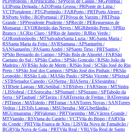
PE
Petrópolis
/ RJ
Piracicaba
/ SP
Poços de Caldas
/ MG
Pombal
/
LEI
Ponta Delgada
/ AZO
Ponta Grossa
/ PR
Ponte de Lima
/
VCT
Portalegre
/ PTG
Portimão
/ FAR
Porto
/ PRT
Porto Alegre
/
RS
Porto Velho
/ RO
Portugal
/ PT
Póvoa de Varzim
/ PRT
Praia
Grande
/ SP
Presidente Prudente
/ SP
Recife
/ PE
Reguengos de
Monsaraz
/ EVO
Ribeirão das Neves
/ MG
Ribeirão Preto
/ SP
Rio
Branco
/ AC
Rio Claro
/ SP
Rio de Janeiro
/ RJ
Rio Verde
/
GO
Rondonópolis
/ MT
Salvador
Santa Luzia
/ MG
Santa Maria
/
RS
Santa Maria da Feira
/ AVR
Santana
/ AP
Santarém
/
SAN
Santarém
/ PA
Santo André
/ SP
Santo Tirso
/ PRT
Santos
/
SP
São Bernardo do Campo
/ SP
São Brás de Alportel
/ FAR
São
Caetano do Sul
/ SP
São Carlos
/ SP
São Gonçalo
/ RJ
São João da
Madeira
/ AVR
São João de Meriti
/ RJ
São José
/ SC
São José do Rio
Preto
/ SP
São José dos Campos
/ SP
São José dos Pinhais
/ PR
São
Leopoldo
/ RS
São Luís
/ MA
São Paulo
/ SP
São Vicente
/ SP
Seixal
/ STB
Senador Canedo
/ GO
Serpa
/ BJA
Serra
/ ES
Sesimbra
/
STB
Sete Lagoas
/ MG
Setúbal
/ STB
Silves
/ FAR
Sinop
/ MT
Sintra
/ LIS
Sobral
/ CE
Sorocaba
/ SP
Sumaré
/ SP
Suzano
/ SP
Taboão da
Serra
/ SP
Taubaté
/ SP
Tavira
/ FAR
Teixeira de Freitas
/ BA
Teresina
/ PI
Timon
/ MA
Toledo
/ PR
Tomar
/ SAN
Torres Novas
/ SAN
Torres
Vedras
/ LIS
Três Lagoas
/ MS
Uberaba
/ MG
Uberlândia
/
MG
Umuarama
/ PR
Valongo
/ PRT
Varginha
/ MG
Várzea Grande
/
MT
Viamão
/ RS
Viana do Castelo
/ VCT
Vila do Bispo
/ FAR
Vila
do Conde
/ PRT
Vila Franca de Xira
/ LIS
Vila Nova de Famalicão
/
BGR
Vila Nova de Gaia
/ PRT
Vila Real
/ VRL
Vila Real de Santo