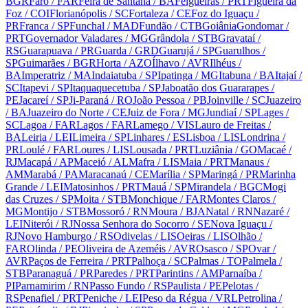
BGR
Faro
/ FAR
Feira de Santana
/ BA
Felgueiras
/ PRT
Figueira da
Foz
/ COI
Florianópolis
/ SC
Fortaleza
/ CE
Foz do Iguaçu
/
PR
Franca
/ SP
Funchal
/ MAD
Fundão
/ CTB
Goiânia
Gondomar
/
PRT
Governador Valadares
/ MG
Grândola
/ STB
Gravataí
/
RS
Guarapuava
/ PR
Guarda
/ GRD
Guarujá
/ SP
Guarulhos
/
SP
Guimarães
/ BGR
Horta
/ AZO
Ílhavo
/ AVR
Ilhéus
/
BA
Imperatriz
/ MA
Indaiatuba
/ SP
Ipatinga
/ MG
Itabuna
/ BA
Itajaí
/
SC
Itapevi
/ SP
Itaquaquecetuba
/ SP
Jaboatão dos Guararapes
/
PE
Jacareí
/ SP
Ji-Paraná
/ RO
João Pessoa
/ PB
Joinville
/ SC
Juazeiro
/ BA
Juazeiro do Norte
/ CE
Juiz de Fora
/ MG
Jundiaí
/ SP
Lages
/
SC
Lagoa
/ FAR
Lagos
/ FAR
Lamego
/ VIS
Lauro de Freitas
/
BA
Leiria
/ LEI
Limeira
/ SP
Linhares
/ ES
Lisboa
/ LIS
Londrina
/
PR
Loulé
/ FAR
Loures
/ LIS
Lousada
/ PRT
Luziânia
/ GO
Macaé
/
RJ
Macapá
/ AP
Maceió
/ AL
Mafra
/ LIS
Maia
/ PRT
Manaus
/
AM
Marabá
/ PA
Maracanaú
/ CE
Marília
/ SP
Maringá
/ PR
Marinha
Grande
/ LEI
Matosinhos
/ PRT
Mauá
/ SP
Mirandela
/ BGC
Mogi
das Cruzes
/ SP
Moita
/ STB
Monchique
/ FAR
Montes Claros
/
MG
Montijo
/ STB
Mossoró
/ RN
Moura
/ BJA
Natal
/ RN
Nazaré
/
LEI
Niterói
/ RJ
Nossa Senhora do Socorro
/ SE
Nova Iguaçu
/
RJ
Novo Hamburgo
/ RS
Odivelas
/ LIS
Oeiras
/ LIS
Olhão
/
FAR
Olinda
/ PE
Oliveira de Azeméis
/ AVR
Osasco
/ SP
Ovar
/
AVR
Paços de Ferreira
/ PRT
Palhoça
/ SC
Palmas
/ TO
Palmela
/
STB
Paranaguá
/ PR
Paredes
/ PRT
Parintins
/ AM
Parnaíba
/
PI
Parnamirim
/ RN
Passo Fundo
/ RS
Paulista
/ PE
Pelotas
/
RS
Penafiel
/ PRT
Peniche
/ LEI
Peso da Régua
/ VRL
Petrolina
/