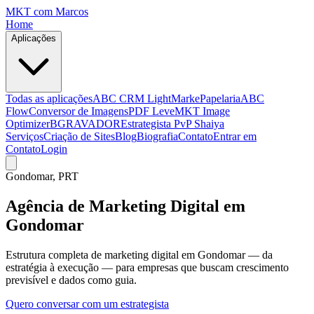
MKT
com Marcos
Home
Aplicações
Todas as aplicações
ABC CRM Light
MarkePapelaria
ABC
Flow
Conversor de Imagens
PDF Leve
MKT Image
Optimizer
BGRAVADOR
Estrategista PvP Shaiya
Serviços
Criação de Sites
Blog
Biografia
Contato
Entrar em
Contato
Login
Gondomar
, PRT
Agência de Marketing Digital em
Gondomar
Estrutura completa de marketing digital em Gondomar — da
estratégia à execução — para empresas que buscam crescimento
previsível e dados como guia.
Quero conversar com um estrategista