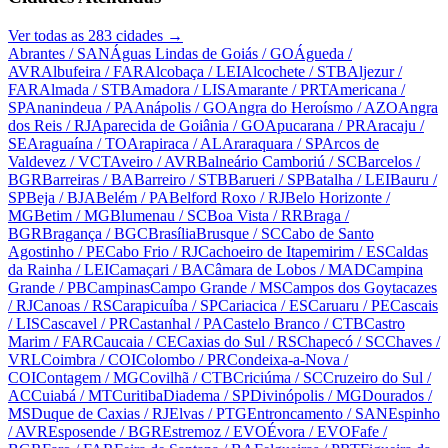
Ver todas as
283
cidades →
Abrantes
/ SAN
Águas Lindas de Goiás
/ GO
Águeda
/
AVR
Albufeira
/ FAR
Alcobaça
/ LEI
Alcochete
/ STB
Aljezur
/
FAR
Almada
/ STB
Amadora
/ LIS
Amarante
/ PRT
Americana
/
SP
Ananindeua
/ PA
Anápolis
/ GO
Angra do Heroísmo
/ AZO
Angra
dos Reis
/ RJ
Aparecida de Goiânia
/ GO
Apucarana
/ PR
Aracaju
/
SE
Araguaína
/ TO
Arapiraca
/ AL
Araraquara
/ SP
Arcos de
Valdevez
/ VCT
Aveiro
/ AVR
Balneário Camboriú
/ SC
Barcelos
/
BGR
Barreiras
/ BA
Barreiro
/ STB
Barueri
/ SP
Batalha
/ LEI
Bauru
/
SP
Beja
/ BJA
Belém
/ PA
Belford Roxo
/ RJ
Belo Horizonte
/
MG
Betim
/ MG
Blumenau
/ SC
Boa Vista
/ RR
Braga
/
BGR
Bragança
/ BGC
Brasília
Brusque
/ SC
Cabo de Santo
Agostinho
/ PE
Cabo Frio
/ RJ
Cachoeiro de Itapemirim
/ ES
Caldas
da Rainha
/ LEI
Camaçari
/ BA
Câmara de Lobos
/ MAD
Campina
Grande
/ PB
Campinas
Campo Grande
/ MS
Campos dos Goytacazes
/ RJ
Canoas
/ RS
Carapicuíba
/ SP
Cariacica
/ ES
Caruaru
/ PE
Cascais
/ LIS
Cascavel
/ PR
Castanhal
/ PA
Castelo Branco
/ CTB
Castro
Marim
/ FAR
Caucaia
/ CE
Caxias do Sul
/ RS
Chapecó
/ SC
Chaves
/
VRL
Coimbra
/ COI
Colombo
/ PR
Condeixa-a-Nova
/
COI
Contagem
/ MG
Covilhã
/ CTB
Criciúma
/ SC
Cruzeiro do Sul
/
AC
Cuiabá
/ MT
Curitiba
Diadema
/ SP
Divinópolis
/ MG
Dourados
/
MS
Duque de Caxias
/ RJ
Elvas
/ PTG
Entroncamento
/ SAN
Espinho
/ AVR
Esposende
/ BGR
Estremoz
/ EVO
Évora
/ EVO
Fafe
/