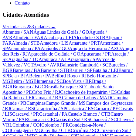
Contato
Cidades Atendidas
Ver todas as
283
cidades →
Abrantes
/ SAN
Águas Lindas de Goiás
/ GO
Águeda
/
AVR
Albufeira
/ FAR
Alcobaça
/ LEI
Alcochete
/ STB
Aljezur
/
FAR
Almada
/ STB
Amadora
/ LIS
Amarante
/ PRT
Americana
/
SP
Ananindeua
/ PA
Anápolis
/ GO
Angra do Heroísmo
/ AZO
Angra
dos Reis
/ RJ
Aparecida de Goiânia
/ GO
Apucarana
/ PR
Aracaju
/
SE
Araguaína
/ TO
Arapiraca
/ AL
Araraquara
/ SP
Arcos de
Valdevez
/ VCT
Aveiro
/ AVR
Balneário Camboriú
/ SC
Barcelos
/
BGR
Barreiras
/ BA
Barreiro
/ STB
Barueri
/ SP
Batalha
/ LEI
Bauru
/
SP
Beja
/ BJA
Belém
/ PA
Belford Roxo
/ RJ
Belo Horizonte
/
MG
Betim
/ MG
Blumenau
/ SC
Boa Vista
/ RR
Braga
/
BGR
Bragança
/ BGC
Brasília
Brusque
/ SC
Cabo de Santo
Agostinho
/ PE
Cabo Frio
/ RJ
Cachoeiro de Itapemirim
/ ES
Caldas
da Rainha
/ LEI
Camaçari
/ BA
Câmara de Lobos
/ MAD
Campina
Grande
/ PB
Campinas
Campo Grande
/ MS
Campos dos Goytacazes
/ RJ
Canoas
/ RS
Carapicuíba
/ SP
Cariacica
/ ES
Caruaru
/ PE
Cascais
/ LIS
Cascavel
/ PR
Castanhal
/ PA
Castelo Branco
/ CTB
Castro
Marim
/ FAR
Caucaia
/ CE
Caxias do Sul
/ RS
Chapecó
/ SC
Chaves
/
VRL
Coimbra
/ COI
Colombo
/ PR
Condeixa-a-Nova
/
COI
Contagem
/ MG
Covilhã
/ CTB
Criciúma
/ SC
Cruzeiro do Sul
/
AC
Cuiabá
/ MT
Curitiba
Diadema
/ SP
Divinópolis
/ MG
Dourados
/