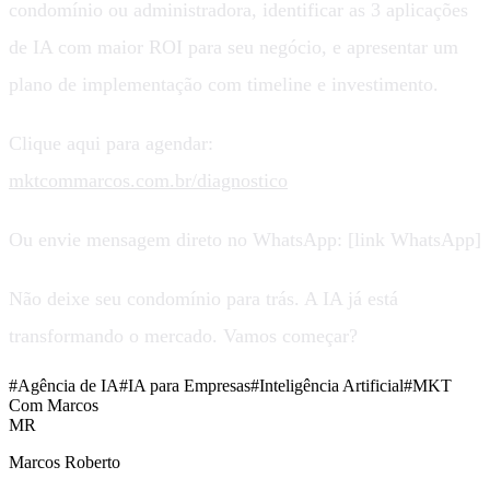
condomínio ou administradora, identificar as 3 aplicações
de IA com maior ROI para seu negócio, e apresentar um
plano de implementação com timeline e investimento.
Clique aqui para agendar:
mktcommarcos.com.br/diagnostico
Ou envie mensagem direto no WhatsApp: [link WhatsApp]
Não deixe seu condomínio para trás. A IA já está
transformando o mercado. Vamos começar?
#
Agência de IA
#
IA para Empresas
#
Inteligência Artificial
#
MKT
Com Marcos
MR
Marcos Roberto