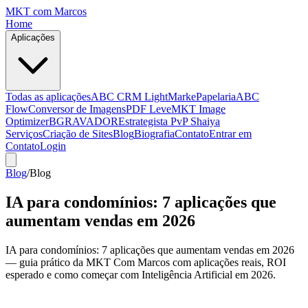
MKT
com Marcos
Home
Aplicações
Todas as aplicações
ABC CRM Light
MarkePapelaria
ABC
Flow
Conversor de Imagens
PDF Leve
MKT Image
Optimizer
BGRAVADOR
Estrategista PvP Shaiya
Serviços
Criação de Sites
Blog
Biografia
Contato
Entrar em
Contato
Login
Blog
/
Blog
IA para condomínios: 7 aplicações que
aumentam vendas em 2026
IA para condomínios: 7 aplicações que aumentam vendas em 2026
— guia prático da MKT Com Marcos com aplicações reais, ROI
esperado e como começar com Inteligência Artificial em 2026.