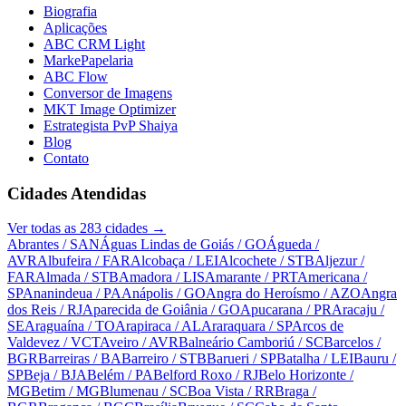
Biografia
Aplicações
ABC CRM Light
MarkePapelaria
ABC Flow
Conversor de Imagens
MKT Image Optimizer
Estrategista PvP Shaiya
Blog
Contato
Cidades Atendidas
Ver todas as
283
cidades →
Abrantes
/ SAN
Águas Lindas de Goiás
/ GO
Águeda
/
AVR
Albufeira
/ FAR
Alcobaça
/ LEI
Alcochete
/ STB
Aljezur
/
FAR
Almada
/ STB
Amadora
/ LIS
Amarante
/ PRT
Americana
/
SP
Ananindeua
/ PA
Anápolis
/ GO
Angra do Heroísmo
/ AZO
Angra
dos Reis
/ RJ
Aparecida de Goiânia
/ GO
Apucarana
/ PR
Aracaju
/
SE
Araguaína
/ TO
Arapiraca
/ AL
Araraquara
/ SP
Arcos de
Valdevez
/ VCT
Aveiro
/ AVR
Balneário Camboriú
/ SC
Barcelos
/
BGR
Barreiras
/ BA
Barreiro
/ STB
Barueri
/ SP
Batalha
/ LEI
Bauru
/
SP
Beja
/ BJA
Belém
/ PA
Belford Roxo
/ RJ
Belo Horizonte
/
MG
Betim
/ MG
Blumenau
/ SC
Boa Vista
/ RR
Braga
/