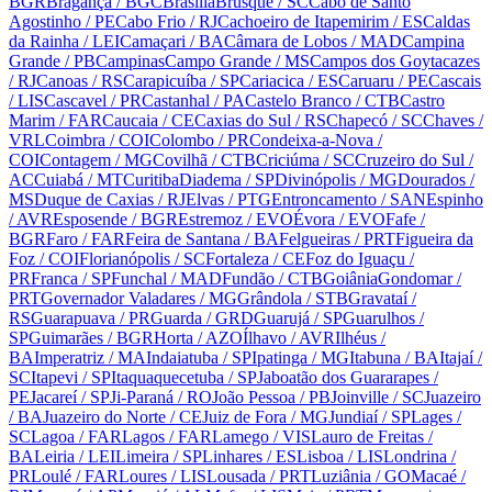
BGR
Bragança
/ BGC
Brasília
Brusque
/ SC
Cabo de Santo
Agostinho
/ PE
Cabo Frio
/ RJ
Cachoeiro de Itapemirim
/ ES
Caldas
da Rainha
/ LEI
Camaçari
/ BA
Câmara de Lobos
/ MAD
Campina
Grande
/ PB
Campinas
Campo Grande
/ MS
Campos dos Goytacazes
/ RJ
Canoas
/ RS
Carapicuíba
/ SP
Cariacica
/ ES
Caruaru
/ PE
Cascais
/ LIS
Cascavel
/ PR
Castanhal
/ PA
Castelo Branco
/ CTB
Castro
Marim
/ FAR
Caucaia
/ CE
Caxias do Sul
/ RS
Chapecó
/ SC
Chaves
/
VRL
Coimbra
/ COI
Colombo
/ PR
Condeixa-a-Nova
/
COI
Contagem
/ MG
Covilhã
/ CTB
Criciúma
/ SC
Cruzeiro do Sul
/
AC
Cuiabá
/ MT
Curitiba
Diadema
/ SP
Divinópolis
/ MG
Dourados
/
MS
Duque de Caxias
/ RJ
Elvas
/ PTG
Entroncamento
/ SAN
Espinho
/ AVR
Esposende
/ BGR
Estremoz
/ EVO
Évora
/ EVO
Fafe
/
BGR
Faro
/ FAR
Feira de Santana
/ BA
Felgueiras
/ PRT
Figueira da
Foz
/ COI
Florianópolis
/ SC
Fortaleza
/ CE
Foz do Iguaçu
/
PR
Franca
/ SP
Funchal
/ MAD
Fundão
/ CTB
Goiânia
Gondomar
/
PRT
Governador Valadares
/ MG
Grândola
/ STB
Gravataí
/
RS
Guarapuava
/ PR
Guarda
/ GRD
Guarujá
/ SP
Guarulhos
/
SP
Guimarães
/ BGR
Horta
/ AZO
Ílhavo
/ AVR
Ilhéus
/
BA
Imperatriz
/ MA
Indaiatuba
/ SP
Ipatinga
/ MG
Itabuna
/ BA
Itajaí
/
SC
Itapevi
/ SP
Itaquaquecetuba
/ SP
Jaboatão dos Guararapes
/
PE
Jacareí
/ SP
Ji-Paraná
/ RO
João Pessoa
/ PB
Joinville
/ SC
Juazeiro
/ BA
Juazeiro do Norte
/ CE
Juiz de Fora
/ MG
Jundiaí
/ SP
Lages
/
SC
Lagoa
/ FAR
Lagos
/ FAR
Lamego
/ VIS
Lauro de Freitas
/
BA
Leiria
/ LEI
Limeira
/ SP
Linhares
/ ES
Lisboa
/ LIS
Londrina
/
PR
Loulé
/ FAR
Loures
/ LIS
Lousada
/ PRT
Luziânia
/ GO
Macaé
/