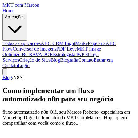
MKT
com Marcos
Home
Aplicações
Todas as aplicações
ABC CRM Light
MarkePapelaria
ABC
Flow
Conversor de Imagens
PDF Leve
MKT Image
Optimizer
BGRAVADOR
Estrategista PvP Shaiya
Serviços
Criação de Sites
Blog
Biografia
Contato
Entrar em
Contato
Login
Blog
/
N8N
Como implementar um fluxo
automatizado n8n para seu negócio
fluxo automatizado n8n Olá, sou Marcos Roberto, especialista em
Marketing Digital e fundador da MKTComMarcos. Hoje, quero
compartilhar com vocês como o fluxo...