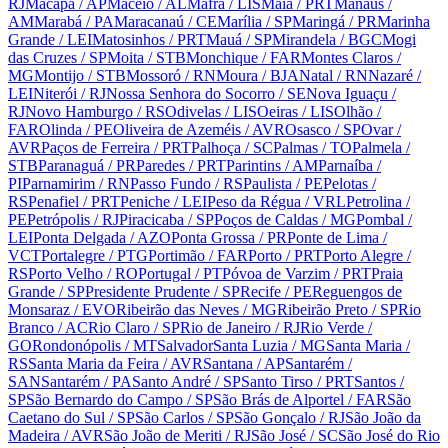
RJ
Macapá
/ AP
Maceió
/ AL
Mafra
/ LIS
Maia
/ PRT
Manaus
/
AM
Marabá
/ PA
Maracanaú
/ CE
Marília
/ SP
Maringá
/ PR
Marinha
Grande
/ LEI
Matosinhos
/ PRT
Mauá
/ SP
Mirandela
/ BGC
Mogi
das Cruzes
/ SP
Moita
/ STB
Monchique
/ FAR
Montes Claros
/
MG
Montijo
/ STB
Mossoró
/ RN
Moura
/ BJA
Natal
/ RN
Nazaré
/
LEI
Niterói
/ RJ
Nossa Senhora do Socorro
/ SE
Nova Iguaçu
/
RJ
Novo Hamburgo
/ RS
Odivelas
/ LIS
Oeiras
/ LIS
Olhão
/
FAR
Olinda
/ PE
Oliveira de Azeméis
/ AVR
Osasco
/ SP
Ovar
/
AVR
Paços de Ferreira
/ PRT
Palhoça
/ SC
Palmas
/ TO
Palmela
/
STB
Paranaguá
/ PR
Paredes
/ PRT
Parintins
/ AM
Parnaíba
/
PI
Parnamirim
/ RN
Passo Fundo
/ RS
Paulista
/ PE
Pelotas
/
RS
Penafiel
/ PRT
Peniche
/ LEI
Peso da Régua
/ VRL
Petrolina
/
PE
Petrópolis
/ RJ
Piracicaba
/ SP
Poços de Caldas
/ MG
Pombal
/
LEI
Ponta Delgada
/ AZO
Ponta Grossa
/ PR
Ponte de Lima
/
VCT
Portalegre
/ PTG
Portimão
/ FAR
Porto
/ PRT
Porto Alegre
/
RS
Porto Velho
/ RO
Portugal
/ PT
Póvoa de Varzim
/ PRT
Praia
Grande
/ SP
Presidente Prudente
/ SP
Recife
/ PE
Reguengos de
Monsaraz
/ EVO
Ribeirão das Neves
/ MG
Ribeirão Preto
/ SP
Rio
Branco
/ AC
Rio Claro
/ SP
Rio de Janeiro
/ RJ
Rio Verde
/
GO
Rondonópolis
/ MT
Salvador
Santa Luzia
/ MG
Santa Maria
/
RS
Santa Maria da Feira
/ AVR
Santana
/ AP
Santarém
/
SAN
Santarém
/ PA
Santo André
/ SP
Santo Tirso
/ PRT
Santos
/
SP
São Bernardo do Campo
/ SP
São Brás de Alportel
/ FAR
São
Caetano do Sul
/ SP
São Carlos
/ SP
São Gonçalo
/ RJ
São João da
Madeira
/ AVR
São João de Meriti
/ RJ
São José
/ SC
São José do Rio