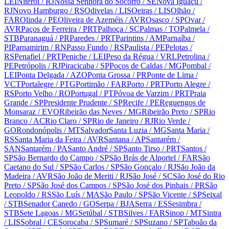
LEI
Niterói
/ RJ
Nossa Senhora do Socorro
/ SE
Nova Iguaçu
/
RJ
Novo Hamburgo
/ RS
Odivelas
/ LIS
Oeiras
/ LIS
Olhão
/
FAR
Olinda
/ PE
Oliveira de Azeméis
/ AVR
Osasco
/ SP
Ovar
/
AVR
Paços de Ferreira
/ PRT
Palhoça
/ SC
Palmas
/ TO
Palmela
/
STB
Paranaguá
/ PR
Paredes
/ PRT
Parintins
/ AM
Parnaíba
/
PI
Parnamirim
/ RN
Passo Fundo
/ RS
Paulista
/ PE
Pelotas
/
RS
Penafiel
/ PRT
Peniche
/ LEI
Peso da Régua
/ VRL
Petrolina
/
PE
Petrópolis
/ RJ
Piracicaba
/ SP
Poços de Caldas
/ MG
Pombal
/
LEI
Ponta Delgada
/ AZO
Ponta Grossa
/ PR
Ponte de Lima
/
VCT
Portalegre
/ PTG
Portimão
/ FAR
Porto
/ PRT
Porto Alegre
/
RS
Porto Velho
/ RO
Portugal
/ PT
Póvoa de Varzim
/ PRT
Praia
Grande
/ SP
Presidente Prudente
/ SP
Recife
/ PE
Reguengos de
Monsaraz
/ EVO
Ribeirão das Neves
/ MG
Ribeirão Preto
/ SP
Rio
Branco
/ AC
Rio Claro
/ SP
Rio de Janeiro
/ RJ
Rio Verde
/
GO
Rondonópolis
/ MT
Salvador
Santa Luzia
/ MG
Santa Maria
/
RS
Santa Maria da Feira
/ AVR
Santana
/ AP
Santarém
/
SAN
Santarém
/ PA
Santo André
/ SP
Santo Tirso
/ PRT
Santos
/
SP
São Bernardo do Campo
/ SP
São Brás de Alportel
/ FAR
São
Caetano do Sul
/ SP
São Carlos
/ SP
São Gonçalo
/ RJ
São João da
Madeira
/ AVR
São João de Meriti
/ RJ
São José
/ SC
São José do Rio
Preto
/ SP
São José dos Campos
/ SP
São José dos Pinhais
/ PR
São
Leopoldo
/ RS
São Luís
/ MA
São Paulo
/ SP
São Vicente
/ SP
Seixal
/ STB
Senador Canedo
/ GO
Serpa
/ BJA
Serra
/ ES
Sesimbra
/
STB
Sete Lagoas
/ MG
Setúbal
/ STB
Silves
/ FAR
Sinop
/ MT
Sintra
/ LIS
Sobral
/ CE
Sorocaba
/ SP
Sumaré
/ SP
Suzano
/ SP
Taboão da