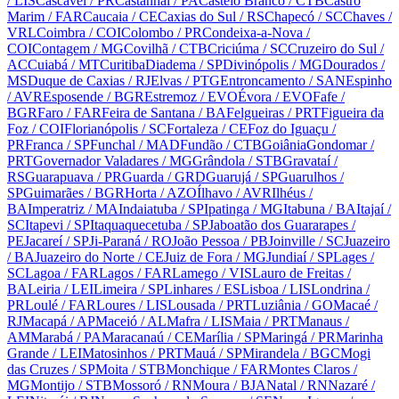
/ LIS
Cascavel
/ PR
Castanhal
/ PA
Castelo Branco
/ CTB
Castro
Marim
/ FAR
Caucaia
/ CE
Caxias do Sul
/ RS
Chapecó
/ SC
Chaves
/
VRL
Coimbra
/ COI
Colombo
/ PR
Condeixa-a-Nova
/
COI
Contagem
/ MG
Covilhã
/ CTB
Criciúma
/ SC
Cruzeiro do Sul
/
AC
Cuiabá
/ MT
Curitiba
Diadema
/ SP
Divinópolis
/ MG
Dourados
/
MS
Duque de Caxias
/ RJ
Elvas
/ PTG
Entroncamento
/ SAN
Espinho
/ AVR
Esposende
/ BGR
Estremoz
/ EVO
Évora
/ EVO
Fafe
/
BGR
Faro
/ FAR
Feira de Santana
/ BA
Felgueiras
/ PRT
Figueira da
Foz
/ COI
Florianópolis
/ SC
Fortaleza
/ CE
Foz do Iguaçu
/
PR
Franca
/ SP
Funchal
/ MAD
Fundão
/ CTB
Goiânia
Gondomar
/
PRT
Governador Valadares
/ MG
Grândola
/ STB
Gravataí
/
RS
Guarapuava
/ PR
Guarda
/ GRD
Guarujá
/ SP
Guarulhos
/
SP
Guimarães
/ BGR
Horta
/ AZO
Ílhavo
/ AVR
Ilhéus
/
BA
Imperatriz
/ MA
Indaiatuba
/ SP
Ipatinga
/ MG
Itabuna
/ BA
Itajaí
/
SC
Itapevi
/ SP
Itaquaquecetuba
/ SP
Jaboatão dos Guararapes
/
PE
Jacareí
/ SP
Ji-Paraná
/ RO
João Pessoa
/ PB
Joinville
/ SC
Juazeiro
/ BA
Juazeiro do Norte
/ CE
Juiz de Fora
/ MG
Jundiaí
/ SP
Lages
/
SC
Lagoa
/ FAR
Lagos
/ FAR
Lamego
/ VIS
Lauro de Freitas
/
BA
Leiria
/ LEI
Limeira
/ SP
Linhares
/ ES
Lisboa
/ LIS
Londrina
/
PR
Loulé
/ FAR
Loures
/ LIS
Lousada
/ PRT
Luziânia
/ GO
Macaé
/
RJ
Macapá
/ AP
Maceió
/ AL
Mafra
/ LIS
Maia
/ PRT
Manaus
/
AM
Marabá
/ PA
Maracanaú
/ CE
Marília
/ SP
Maringá
/ PR
Marinha
Grande
/ LEI
Matosinhos
/ PRT
Mauá
/ SP
Mirandela
/ BGC
Mogi
das Cruzes
/ SP
Moita
/ STB
Monchique
/ FAR
Montes Claros
/
MG
Montijo
/ STB
Mossoró
/ RN
Moura
/ BJA
Natal
/ RN
Nazaré
/