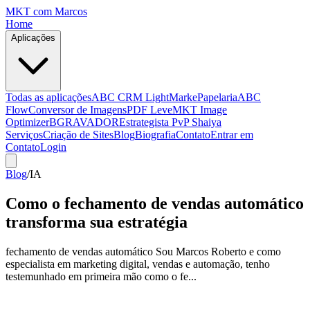
MKT
com Marcos
Home
Aplicações
Todas as aplicações
ABC CRM Light
MarkePapelaria
ABC
Flow
Conversor de Imagens
PDF Leve
MKT Image
Optimizer
BGRAVADOR
Estrategista PvP Shaiya
Serviços
Criação de Sites
Blog
Biografia
Contato
Entrar em
Contato
Login
Blog
/
IA
Como o fechamento de vendas automático
transforma sua estratégia
fechamento de vendas automático Sou Marcos Roberto e como
especialista em marketing digital, vendas e automação, tenho
testemunhado em primeira mão como o fe...