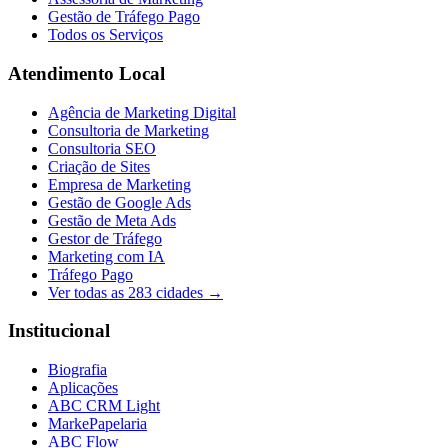
Gestão de Tráfego Pago
Todos os Serviços
Atendimento Local
Agência de Marketing Digital
Consultoria de Marketing
Consultoria SEO
Criação de Sites
Empresa de Marketing
Gestão de Google Ads
Gestão de Meta Ads
Gestor de Tráfego
Marketing com IA
Tráfego Pago
Ver todas as
283
cidades →
Institucional
Biografia
Aplicações
ABC CRM Light
MarkePapelaria
ABC Flow