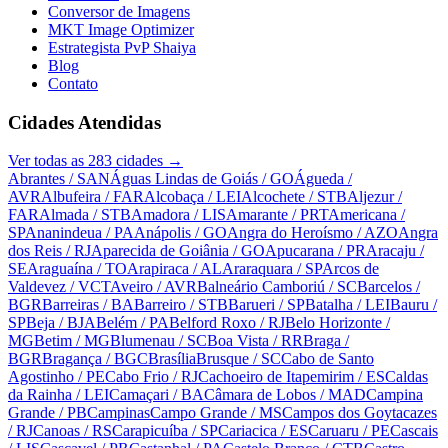
Conversor de Imagens
MKT Image Optimizer
Estrategista PvP Shaiya
Blog
Contato
Cidades Atendidas
Ver todas as
283
cidades →
Abrantes
/ SAN
Águas Lindas de Goiás
/ GO
Águeda
/
AVR
Albufeira
/ FAR
Alcobaça
/ LEI
Alcochete
/ STB
Aljezur
/
FAR
Almada
/ STB
Amadora
/ LIS
Amarante
/ PRT
Americana
/
SP
Ananindeua
/ PA
Anápolis
/ GO
Angra do Heroísmo
/ AZO
Angra
dos Reis
/ RJ
Aparecida de Goiânia
/ GO
Apucarana
/ PR
Aracaju
/
SE
Araguaína
/ TO
Arapiraca
/ AL
Araraquara
/ SP
Arcos de
Valdevez
/ VCT
Aveiro
/ AVR
Balneário Camboriú
/ SC
Barcelos
/
BGR
Barreiras
/ BA
Barreiro
/ STB
Barueri
/ SP
Batalha
/ LEI
Bauru
/
SP
Beja
/ BJA
Belém
/ PA
Belford Roxo
/ RJ
Belo Horizonte
/
MG
Betim
/ MG
Blumenau
/ SC
Boa Vista
/ RR
Braga
/
BGR
Bragança
/ BGC
Brasília
Brusque
/ SC
Cabo de Santo
Agostinho
/ PE
Cabo Frio
/ RJ
Cachoeiro de Itapemirim
/ ES
Caldas
da Rainha
/ LEI
Camaçari
/ BA
Câmara de Lobos
/ MAD
Campina
Grande
/ PB
Campinas
Campo Grande
/ MS
Campos dos Goytacazes
/ RJ
Canoas
/ RS
Carapicuíba
/ SP
Cariacica
/ ES
Caruaru
/ PE
Cascais