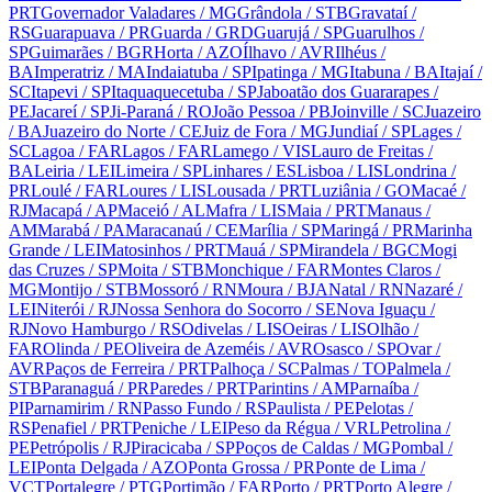
PRT
Governador Valadares
/ MG
Grândola
/ STB
Gravataí
/
RS
Guarapuava
/ PR
Guarda
/ GRD
Guarujá
/ SP
Guarulhos
/
SP
Guimarães
/ BGR
Horta
/ AZO
Ílhavo
/ AVR
Ilhéus
/
BA
Imperatriz
/ MA
Indaiatuba
/ SP
Ipatinga
/ MG
Itabuna
/ BA
Itajaí
/
SC
Itapevi
/ SP
Itaquaquecetuba
/ SP
Jaboatão dos Guararapes
/
PE
Jacareí
/ SP
Ji-Paraná
/ RO
João Pessoa
/ PB
Joinville
/ SC
Juazeiro
/ BA
Juazeiro do Norte
/ CE
Juiz de Fora
/ MG
Jundiaí
/ SP
Lages
/
SC
Lagoa
/ FAR
Lagos
/ FAR
Lamego
/ VIS
Lauro de Freitas
/
BA
Leiria
/ LEI
Limeira
/ SP
Linhares
/ ES
Lisboa
/ LIS
Londrina
/
PR
Loulé
/ FAR
Loures
/ LIS
Lousada
/ PRT
Luziânia
/ GO
Macaé
/
RJ
Macapá
/ AP
Maceió
/ AL
Mafra
/ LIS
Maia
/ PRT
Manaus
/
AM
Marabá
/ PA
Maracanaú
/ CE
Marília
/ SP
Maringá
/ PR
Marinha
Grande
/ LEI
Matosinhos
/ PRT
Mauá
/ SP
Mirandela
/ BGC
Mogi
das Cruzes
/ SP
Moita
/ STB
Monchique
/ FAR
Montes Claros
/
MG
Montijo
/ STB
Mossoró
/ RN
Moura
/ BJA
Natal
/ RN
Nazaré
/
LEI
Niterói
/ RJ
Nossa Senhora do Socorro
/ SE
Nova Iguaçu
/
RJ
Novo Hamburgo
/ RS
Odivelas
/ LIS
Oeiras
/ LIS
Olhão
/
FAR
Olinda
/ PE
Oliveira de Azeméis
/ AVR
Osasco
/ SP
Ovar
/
AVR
Paços de Ferreira
/ PRT
Palhoça
/ SC
Palmas
/ TO
Palmela
/
STB
Paranaguá
/ PR
Paredes
/ PRT
Parintins
/ AM
Parnaíba
/
PI
Parnamirim
/ RN
Passo Fundo
/ RS
Paulista
/ PE
Pelotas
/
RS
Penafiel
/ PRT
Peniche
/ LEI
Peso da Régua
/ VRL
Petrolina
/
PE
Petrópolis
/ RJ
Piracicaba
/ SP
Poços de Caldas
/ MG
Pombal
/
LEI
Ponta Delgada
/ AZO
Ponta Grossa
/ PR
Ponte de Lima
/
VCT
Portalegre
/ PTG
Portimão
/ FAR
Porto
/ PRT
Porto Alegre
/