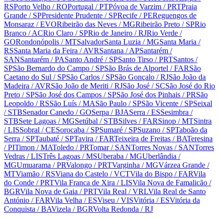
RS
Porto Velho
/ RO
Portugal
/ PT
Póvoa de Varzim
/ PRT
Praia
Grande
/ SP
Presidente Prudente
/ SP
Recife
/ PE
Reguengos de
Monsaraz
/ EVO
Ribeirão das Neves
/ MG
Ribeirão Preto
/ SP
Rio
Branco
/ AC
Rio Claro
/ SP
Rio de Janeiro
/ RJ
Rio Verde
/
GO
Rondonópolis
/ MT
Salvador
Santa Luzia
/ MG
Santa Maria
/
RS
Santa Maria da Feira
/ AVR
Santana
/ AP
Santarém
/
SAN
Santarém
/ PA
Santo André
/ SP
Santo Tirso
/ PRT
Santos
/
SP
São Bernardo do Campo
/ SP
São Brás de Alportel
/ FAR
São
Caetano do Sul
/ SP
São Carlos
/ SP
São Gonçalo
/ RJ
São João da
Madeira
/ AVR
São João de Meriti
/ RJ
São José
/ SC
São José do Rio
Preto
/ SP
São José dos Campos
/ SP
São José dos Pinhais
/ PR
São
Leopoldo
/ RS
São Luís
/ MA
São Paulo
/ SP
São Vicente
/ SP
Seixal
/ STB
Senador Canedo
/ GO
Serpa
/ BJA
Serra
/ ES
Sesimbra
/
STB
Sete Lagoas
/ MG
Setúbal
/ STB
Silves
/ FAR
Sinop
/ MT
Sintra
/ LIS
Sobral
/ CE
Sorocaba
/ SP
Sumaré
/ SP
Suzano
/ SP
Taboão da
Serra
/ SP
Taubaté
/ SP
Tavira
/ FAR
Teixeira de Freitas
/ BA
Teresina
/ PI
Timon
/ MA
Toledo
/ PR
Tomar
/ SAN
Torres Novas
/ SAN
Torres
Vedras
/ LIS
Três Lagoas
/ MS
Uberaba
/ MG
Uberlândia
/
MG
Umuarama
/ PR
Valongo
/ PRT
Varginha
/ MG
Várzea Grande
/
MT
Viamão
/ RS
Viana do Castelo
/ VCT
Vila do Bispo
/ FAR
Vila
do Conde
/ PRT
Vila Franca de Xira
/ LIS
Vila Nova de Famalicão
/
BGR
Vila Nova de Gaia
/ PRT
Vila Real
/ VRL
Vila Real de Santo
António
/ FAR
Vila Velha
/ ES
Viseu
/ VIS
Vitória
/ ES
Vitória da
Conquista
/ BA
Vizela
/ BGR
Volta Redonda
/ RJ