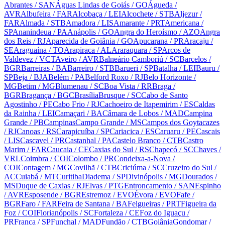
Abrantes
/ SAN
Águas Lindas de Goiás
/ GO
Águeda
/
AVR
Albufeira
/ FAR
Alcobaça
/ LEI
Alcochete
/ STB
Aljezur
/
FAR
Almada
/ STB
Amadora
/ LIS
Amarante
/ PRT
Americana
/
SP
Ananindeua
/ PA
Anápolis
/ GO
Angra do Heroísmo
/ AZO
Angra
dos Reis
/ RJ
Aparecida de Goiânia
/ GO
Apucarana
/ PR
Aracaju
/
SE
Araguaína
/ TO
Arapiraca
/ AL
Araraquara
/ SP
Arcos de
Valdevez
/ VCT
Aveiro
/ AVR
Balneário Camboriú
/ SC
Barcelos
/
BGR
Barreiras
/ BA
Barreiro
/ STB
Barueri
/ SP
Batalha
/ LEI
Bauru
/
SP
Beja
/ BJA
Belém
/ PA
Belford Roxo
/ RJ
Belo Horizonte
/
MG
Betim
/ MG
Blumenau
/ SC
Boa Vista
/ RR
Braga
/
BGR
Bragança
/ BGC
Brasília
Brusque
/ SC
Cabo de Santo
Agostinho
/ PE
Cabo Frio
/ RJ
Cachoeiro de Itapemirim
/ ES
Caldas
da Rainha
/ LEI
Camaçari
/ BA
Câmara de Lobos
/ MAD
Campina
Grande
/ PB
Campinas
Campo Grande
/ MS
Campos dos Goytacazes
/ RJ
Canoas
/ RS
Carapicuíba
/ SP
Cariacica
/ ES
Caruaru
/ PE
Cascais
/ LIS
Cascavel
/ PR
Castanhal
/ PA
Castelo Branco
/ CTB
Castro
Marim
/ FAR
Caucaia
/ CE
Caxias do Sul
/ RS
Chapecó
/ SC
Chaves
/
VRL
Coimbra
/ COI
Colombo
/ PR
Condeixa-a-Nova
/
COI
Contagem
/ MG
Covilhã
/ CTB
Criciúma
/ SC
Cruzeiro do Sul
/
AC
Cuiabá
/ MT
Curitiba
Diadema
/ SP
Divinópolis
/ MG
Dourados
/
MS
Duque de Caxias
/ RJ
Elvas
/ PTG
Entroncamento
/ SAN
Espinho
/ AVR
Esposende
/ BGR
Estremoz
/ EVO
Évora
/ EVO
Fafe
/
BGR
Faro
/ FAR
Feira de Santana
/ BA
Felgueiras
/ PRT
Figueira da
Foz
/ COI
Florianópolis
/ SC
Fortaleza
/ CE
Foz do Iguaçu
/
PR
Franca
/ SP
Funchal
/ MAD
Fundão
/ CTB
Goiânia
Gondomar
/