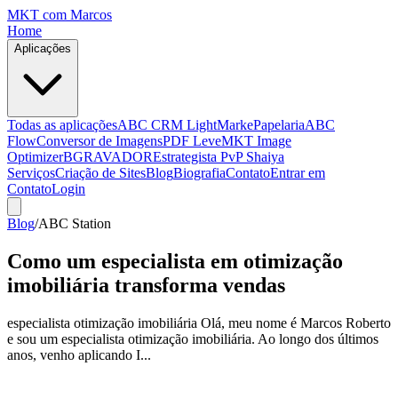
MKT
com Marcos
Home
Aplicações
Todas as aplicações
ABC CRM Light
MarkePapelaria
ABC
Flow
Conversor de Imagens
PDF Leve
MKT Image
Optimizer
BGRAVADOR
Estrategista PvP Shaiya
Serviços
Criação de Sites
Blog
Biografia
Contato
Entrar em
Contato
Login
Blog
/
ABC Station
Como um especialista em otimização
imobiliária transforma vendas
especialista otimização imobiliária Olá, meu nome é Marcos Roberto
e sou um especialista otimização imobiliária. Ao longo dos últimos
anos, venho aplicando I...