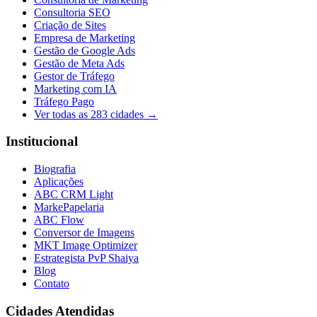
Consultoria SEO
Criação de Sites
Empresa de Marketing
Gestão de Google Ads
Gestão de Meta Ads
Gestor de Tráfego
Marketing com IA
Tráfego Pago
Ver todas as
283
cidades →
Institucional
Biografia
Aplicações
ABC CRM Light
MarkePapelaria
ABC Flow
Conversor de Imagens
MKT Image Optimizer
Estrategista PvP Shaiya
Blog
Contato
Cidades Atendidas