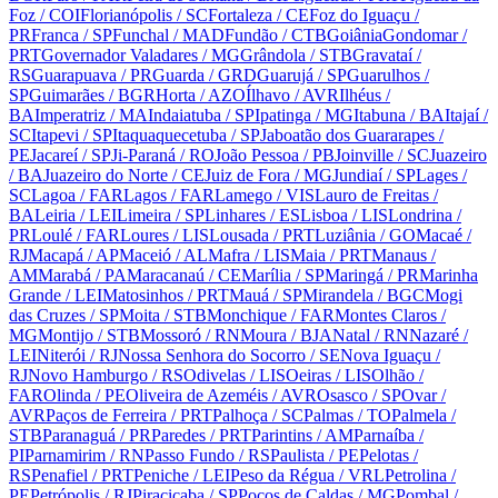
Foz
/ COI
Florianópolis
/ SC
Fortaleza
/ CE
Foz do Iguaçu
/
PR
Franca
/ SP
Funchal
/ MAD
Fundão
/ CTB
Goiânia
Gondomar
/
PRT
Governador Valadares
/ MG
Grândola
/ STB
Gravataí
/
RS
Guarapuava
/ PR
Guarda
/ GRD
Guarujá
/ SP
Guarulhos
/
SP
Guimarães
/ BGR
Horta
/ AZO
Ílhavo
/ AVR
Ilhéus
/
BA
Imperatriz
/ MA
Indaiatuba
/ SP
Ipatinga
/ MG
Itabuna
/ BA
Itajaí
/
SC
Itapevi
/ SP
Itaquaquecetuba
/ SP
Jaboatão dos Guararapes
/
PE
Jacareí
/ SP
Ji-Paraná
/ RO
João Pessoa
/ PB
Joinville
/ SC
Juazeiro
/ BA
Juazeiro do Norte
/ CE
Juiz de Fora
/ MG
Jundiaí
/ SP
Lages
/
SC
Lagoa
/ FAR
Lagos
/ FAR
Lamego
/ VIS
Lauro de Freitas
/
BA
Leiria
/ LEI
Limeira
/ SP
Linhares
/ ES
Lisboa
/ LIS
Londrina
/
PR
Loulé
/ FAR
Loures
/ LIS
Lousada
/ PRT
Luziânia
/ GO
Macaé
/
RJ
Macapá
/ AP
Maceió
/ AL
Mafra
/ LIS
Maia
/ PRT
Manaus
/
AM
Marabá
/ PA
Maracanaú
/ CE
Marília
/ SP
Maringá
/ PR
Marinha
Grande
/ LEI
Matosinhos
/ PRT
Mauá
/ SP
Mirandela
/ BGC
Mogi
das Cruzes
/ SP
Moita
/ STB
Monchique
/ FAR
Montes Claros
/
MG
Montijo
/ STB
Mossoró
/ RN
Moura
/ BJA
Natal
/ RN
Nazaré
/
LEI
Niterói
/ RJ
Nossa Senhora do Socorro
/ SE
Nova Iguaçu
/
RJ
Novo Hamburgo
/ RS
Odivelas
/ LIS
Oeiras
/ LIS
Olhão
/
FAR
Olinda
/ PE
Oliveira de Azeméis
/ AVR
Osasco
/ SP
Ovar
/
AVR
Paços de Ferreira
/ PRT
Palhoça
/ SC
Palmas
/ TO
Palmela
/
STB
Paranaguá
/ PR
Paredes
/ PRT
Parintins
/ AM
Parnaíba
/
PI
Parnamirim
/ RN
Passo Fundo
/ RS
Paulista
/ PE
Pelotas
/
RS
Penafiel
/ PRT
Peniche
/ LEI
Peso da Régua
/ VRL
Petrolina
/
PE
Petrópolis
/ RJ
Piracicaba
/ SP
Poços de Caldas
/ MG
Pombal
/