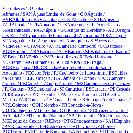
Ver todas as
283
cidades →
Abrantes
/ SAN
Águas Lindas de Goiás
/ GO
Águeda
/
AVR
Albufeira
/ FAR
Alcobaça
/ LEI
Alcochete
/ STB
Aljezur
/
FAR
Almada
/ STB
Amadora
/ LIS
Amarante
/ PRT
Americana
/
SP
Ananindeua
/ PA
Anápolis
/ GO
Angra do Heroísmo
/ AZO
Angra
dos Reis
/ RJ
Aparecida de Goiânia
/ GO
Apucarana
/ PR
Aracaju
/
SE
Araguaína
/ TO
Arapiraca
/ AL
Araraquara
/ SP
Arcos de
Valdevez
/ VCT
Aveiro
/ AVR
Balneário Camboriú
/ SC
Barcelos
/
BGR
Barreiras
/ BA
Barreiro
/ STB
Barueri
/ SP
Batalha
/ LEI
Bauru
/
SP
Beja
/ BJA
Belém
/ PA
Belford Roxo
/ RJ
Belo Horizonte
/
MG
Betim
/ MG
Blumenau
/ SC
Boa Vista
/ RR
Braga
/
BGR
Bragança
/ BGC
Brasília
Brusque
/ SC
Cabo de Santo
Agostinho
/ PE
Cabo Frio
/ RJ
Cachoeiro de Itapemirim
/ ES
Caldas
da Rainha
/ LEI
Camaçari
/ BA
Câmara de Lobos
/ MAD
Campina
Grande
/ PB
Campinas
Campo Grande
/ MS
Campos dos Goytacazes
/ RJ
Canoas
/ RS
Carapicuíba
/ SP
Cariacica
/ ES
Caruaru
/ PE
Cascais
/ LIS
Cascavel
/ PR
Castanhal
/ PA
Castelo Branco
/ CTB
Castro
Marim
/ FAR
Caucaia
/ CE
Caxias do Sul
/ RS
Chapecó
/ SC
Chaves
/
VRL
Coimbra
/ COI
Colombo
/ PR
Condeixa-a-Nova
/
COI
Contagem
/ MG
Covilhã
/ CTB
Criciúma
/ SC
Cruzeiro do Sul
/
AC
Cuiabá
/ MT
Curitiba
Diadema
/ SP
Divinópolis
/ MG
Dourados
/
MS
Duque de Caxias
/ RJ
Elvas
/ PTG
Entroncamento
/ SAN
Espinho
/ AVR
Esposende
/ BGR
Estremoz
/ EVO
Évora
/ EVO
Fafe
/
BGR
Faro
/ FAR
Feira de Santana
/ BA
Felgueiras
/ PRT
Figueira da