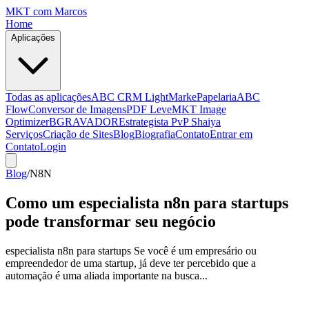
MKT
com Marcos
Home
Aplicações
Todas as aplicações
ABC CRM Light
MarkePapelaria
ABC
Flow
Conversor de Imagens
PDF Leve
MKT Image
Optimizer
BGRAVADOR
Estrategista PvP Shaiya
Serviços
Criação de Sites
Blog
Biografia
Contato
Entrar em
Contato
Login
Blog
/
N8N
Como um especialista n8n para startups
pode transformar seu negócio
especialista n8n para startups Se você é um empresário ou
empreendedor de uma startup, já deve ter percebido que a
automação é uma aliada importante na busca...