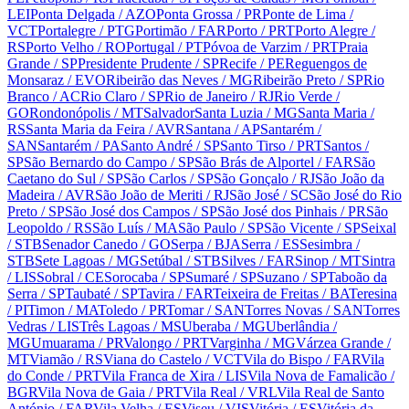
LEI
Ponta Delgada
/ AZO
Ponta Grossa
/ PR
Ponte de Lima
/
VCT
Portalegre
/ PTG
Portimão
/ FAR
Porto
/ PRT
Porto Alegre
/
RS
Porto Velho
/ RO
Portugal
/ PT
Póvoa de Varzim
/ PRT
Praia
Grande
/ SP
Presidente Prudente
/ SP
Recife
/ PE
Reguengos de
Monsaraz
/ EVO
Ribeirão das Neves
/ MG
Ribeirão Preto
/ SP
Rio
Branco
/ AC
Rio Claro
/ SP
Rio de Janeiro
/ RJ
Rio Verde
/
GO
Rondonópolis
/ MT
Salvador
Santa Luzia
/ MG
Santa Maria
/
RS
Santa Maria da Feira
/ AVR
Santana
/ AP
Santarém
/
SAN
Santarém
/ PA
Santo André
/ SP
Santo Tirso
/ PRT
Santos
/
SP
São Bernardo do Campo
/ SP
São Brás de Alportel
/ FAR
São
Caetano do Sul
/ SP
São Carlos
/ SP
São Gonçalo
/ RJ
São João da
Madeira
/ AVR
São João de Meriti
/ RJ
São José
/ SC
São José do Rio
Preto
/ SP
São José dos Campos
/ SP
São José dos Pinhais
/ PR
São
Leopoldo
/ RS
São Luís
/ MA
São Paulo
/ SP
São Vicente
/ SP
Seixal
/ STB
Senador Canedo
/ GO
Serpa
/ BJA
Serra
/ ES
Sesimbra
/
STB
Sete Lagoas
/ MG
Setúbal
/ STB
Silves
/ FAR
Sinop
/ MT
Sintra
/ LIS
Sobral
/ CE
Sorocaba
/ SP
Sumaré
/ SP
Suzano
/ SP
Taboão da
Serra
/ SP
Taubaté
/ SP
Tavira
/ FAR
Teixeira de Freitas
/ BA
Teresina
/ PI
Timon
/ MA
Toledo
/ PR
Tomar
/ SAN
Torres Novas
/ SAN
Torres
Vedras
/ LIS
Três Lagoas
/ MS
Uberaba
/ MG
Uberlândia
/
MG
Umuarama
/ PR
Valongo
/ PRT
Varginha
/ MG
Várzea Grande
/
MT
Viamão
/ RS
Viana do Castelo
/ VCT
Vila do Bispo
/ FAR
Vila
do Conde
/ PRT
Vila Franca de Xira
/ LIS
Vila Nova de Famalicão
/
BGR
Vila Nova de Gaia
/ PRT
Vila Real
/ VRL
Vila Real de Santo
António
/ FAR
Vila Velha
/ ES
Viseu
/ VIS
Vitória
/ ES
Vitória da