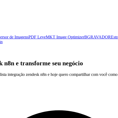
ersor de Imagens
PDF Leve
MKT Image Optimizer
BGRAVADOR
Estr
in
k n8n e transforme seu negócio
alista integração zendesk n8n e hoje quero compartilhar com você como