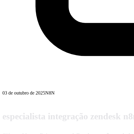
03 de outubro de 2025
N8N
especialista integração zendesk n