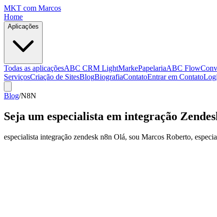
MKT
com Marcos
Home
Aplicações
Todas as aplicações
ABC CRM Light
MarkePapelaria
ABC Flow
Conv
Serviços
Criação de Sites
Blog
Biografia
Contato
Entrar em Contato
Log
Blog
/
N8N
Seja um especialista em integração Zendes
especialista integração zendesk n8n Olá, sou Marcos Roberto, especi