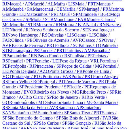
RJ
Macapá
/ AP
Maceió
/ AL
Mafra
/ LIS
Maia
/ PRT
Manaus
/
AM
Marabá
/ PA
Maracanaú
/ CE
Marília
/ SP
Maringá
/ PR
Marinha
Grande
/ LEI
Matosinhos
/ PRT
Mauá
/ SP
Mirandela
/ BGC
Mogi
das Cruzes
/ SP
Moita
/ STB
Monchique
/ FAR
Montes Claros
/
MG
Montijo
/ STB
Mossoró
/ RN
Moura
/ BJA
Natal
/ RN
Nazaré
/
LEI
Niterói
/ RJ
Nossa Senhora do Socorro
/ SE
Nova Iguaçu
/
RJ
Novo Hamburgo
/ RS
Odivelas
/ LIS
Oeiras
/ LIS
Olhão
/
FAR
Olinda
/ PE
Oliveira de Azeméis
/ AVR
Osasco
/ SP
Ovar
/
AVR
Paços de Ferreira
/ PRT
Palhoça
/ SC
Palmas
/ TO
Palmela
/
STB
Paranaguá
/ PR
Paredes
/ PRT
Parintins
/ AM
Parnaíba
/
PI
Parnamirim
/ RN
Passo Fundo
/ RS
Paulista
/ PE
Pelotas
/
RS
Penafiel
/ PRT
Peniche
/ LEI
Peso da Régua
/ VRL
Petrolina
/
PE
Petrópolis
/ RJ
Piracicaba
/ SP
Poços de Caldas
/ MG
Pombal
/
LEI
Ponta Delgada
/ AZO
Ponta Grossa
/ PR
Ponte de Lima
/
VCT
Portalegre
/ PTG
Portimão
/ FAR
Porto
/ PRT
Porto Alegre
/
RS
Porto Velho
/ RO
Portugal
/ PT
Póvoa de Varzim
/ PRT
Praia
Grande
/ SP
Presidente Prudente
/ SP
Recife
/ PE
Reguengos de
Monsaraz
/ EVO
Ribeirão das Neves
/ MG
Ribeirão Preto
/ SP
Rio
Branco
/ AC
Rio Claro
/ SP
Rio de Janeiro
/ RJ
Rio Verde
/
GO
Rondonópolis
/ MT
Salvador
Santa Luzia
/ MG
Santa Maria
/
RS
Santa Maria da Feira
/ AVR
Santana
/ AP
Santarém
/
SAN
Santarém
/ PA
Santo André
/ SP
Santo Tirso
/ PRT
Santos
/
SP
São Bernardo do Campo
/ SP
São Brás de Alportel
/ FAR
São
Caetano do Sul
/ SP
São Carlos
/ SP
São Gonçalo
/ RJ
São João da
Madeira
/ AVR
São João de Meriti
/ RJ
São José
/ SC
São José do Rio