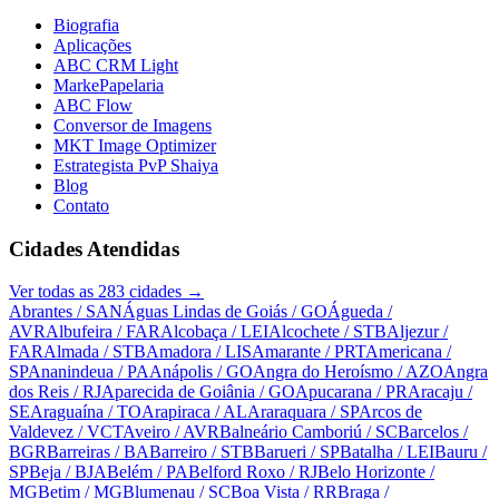
Biografia
Aplicações
ABC CRM Light
MarkePapelaria
ABC Flow
Conversor de Imagens
MKT Image Optimizer
Estrategista PvP Shaiya
Blog
Contato
Cidades Atendidas
Ver todas as
283
cidades →
Abrantes
/ SAN
Águas Lindas de Goiás
/ GO
Águeda
/
AVR
Albufeira
/ FAR
Alcobaça
/ LEI
Alcochete
/ STB
Aljezur
/
FAR
Almada
/ STB
Amadora
/ LIS
Amarante
/ PRT
Americana
/
SP
Ananindeua
/ PA
Anápolis
/ GO
Angra do Heroísmo
/ AZO
Angra
dos Reis
/ RJ
Aparecida de Goiânia
/ GO
Apucarana
/ PR
Aracaju
/
SE
Araguaína
/ TO
Arapiraca
/ AL
Araraquara
/ SP
Arcos de
Valdevez
/ VCT
Aveiro
/ AVR
Balneário Camboriú
/ SC
Barcelos
/
BGR
Barreiras
/ BA
Barreiro
/ STB
Barueri
/ SP
Batalha
/ LEI
Bauru
/
SP
Beja
/ BJA
Belém
/ PA
Belford Roxo
/ RJ
Belo Horizonte
/
MG
Betim
/ MG
Blumenau
/ SC
Boa Vista
/ RR
Braga
/