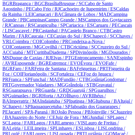
BGR
Bragança
/ BGC
Brasília
Brusque
/ SC
Cabo de Santo
Agostinho
/ PE
Cabo Frio
/ RJ
Cachoeiro de Itapemirim
/ ES
Caldas
da Rainha
/ LEI
Camaçari
/ BA
Câmara de Lobos
/ MAD
Campina
Grande
/ PB
Campinas
Campo Grande
/ MS
Campos dos Goytacazes
/ RJ
Canoas
/ RS
Carapicuíba
/ SP
Cariacica
/ ES
Caruaru
/ PE
Cascais
/ LIS
Cascavel
/ PR
Castanhal
/ PA
Castelo Branco
/ CTB
Castro
Marim
/ FAR
Caucaia
/ CE
Caxias do Sul
/ RS
Chapecó
/ SC
Chaves
/
VRL
Coimbra
/ COI
Colombo
/ PR
Condeixa-a-Nova
/
COI
Contagem
/ MG
Covilhã
/ CTB
Criciúma
/ SC
Cruzeiro do Sul
/
AC
Cuiabá
/ MT
Curitiba
Diadema
/ SP
Divinópolis
/ MG
Dourados
/
MS
Duque de Caxias
/ RJ
Elvas
/ PTG
Entroncamento
/ SAN
Espinho
/ AVR
Esposende
/ BGR
Estremoz
/ EVO
Évora
/ EVO
Fafe
/
BGR
Faro
/ FAR
Feira de Santana
/ BA
Felgueiras
/ PRT
Figueira da
Foz
/ COI
Florianópolis
/ SC
Fortaleza
/ CE
Foz do Iguaçu
/
PR
Franca
/ SP
Funchal
/ MAD
Fundão
/ CTB
Goiânia
Gondomar
/
PRT
Governador Valadares
/ MG
Grândola
/ STB
Gravataí
/
RS
Guarapuava
/ PR
Guarda
/ GRD
Guarujá
/ SP
Guarulhos
/
SP
Guimarães
/ BGR
Horta
/ AZO
Ílhavo
/ AVR
Ilhéus
/
BA
Imperatriz
/ MA
Indaiatuba
/ SP
Ipatinga
/ MG
Itabuna
/ BA
Itajaí
/
SC
Itapevi
/ SP
Itaquaquecetuba
/ SP
Jaboatão dos Guararapes
/
PE
Jacareí
/ SP
Ji-Paraná
/ RO
João Pessoa
/ PB
Joinville
/ SC
Juazeiro
/ BA
Juazeiro do Norte
/ CE
Juiz de Fora
/ MG
Jundiaí
/ SP
Lages
/
SC
Lagoa
/ FAR
Lagos
/ FAR
Lamego
/ VIS
Lauro de Freitas
/
BA
Leiria
/ LEI
Limeira
/ SP
Linhares
/ ES
Lisboa
/ LIS
Londrina
/
PR
Loulé
/ FAR
Loures
/ LIS
Lousada
/ PRT
Luziânia
/ GO
Macaé
/