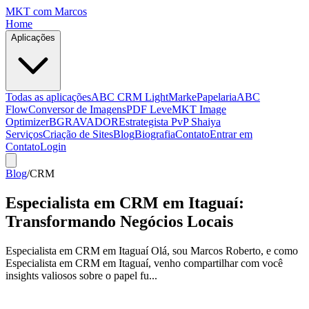
MKT
com Marcos
Home
Aplicações
Todas as aplicações
ABC CRM Light
MarkePapelaria
ABC
Flow
Conversor de Imagens
PDF Leve
MKT Image
Optimizer
BGRAVADOR
Estrategista PvP Shaiya
Serviços
Criação de Sites
Blog
Biografia
Contato
Entrar em
Contato
Login
Blog
/
CRM
Especialista em CRM em Itaguaí:
Transformando Negócios Locais
Especialista em CRM em Itaguaí Olá, sou Marcos Roberto, e como
Especialista em CRM em Itaguaí, venho compartilhar com você
insights valiosos sobre o papel fu...